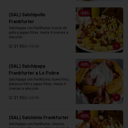
-
50
%
(SAL) Salchipollo
Frankfurter
Salchipapa con frankfurter, trozos de 
pollo y papas fritas. Hasta 4 cremas a 
elección.
S/ 21.95
S/ 43.90
-
50
%
(SAL) Salchipapa
Frankfurter a Lo Pobre
Salchipapa con frankfurter, huevo frito, 
plátanos frito y papas fritas. Hasta 4 
cremas a elección.
S/ 21.95
S/ 43.90
-
50
%
(SAL) Salchimix Frankfurter
Salchipapa con frankfurter, chorizo, 