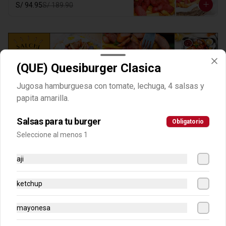
S/ 94.95
S/ 189.90
(QUE) Quesiburger Clasica
Jugosa hamburguesa con tomate, lechuga, 4 salsas y
Clasicas amarillas
papita amarilla.
Salsas para tu burger
-
50
%
Obligatorio
(AMA) Choripapa Amarilla
Seleccione al menos 1
Salchipapa con frankfurter y papita 
amarilla más chorizo a la plancha en 
laminas. Hasta 4 cremas a eleccion.
aji
S/ 24.95
S/ 49.90
ketchup
mayonesa
-
50
%
(AMA) Salchimix con Papa