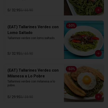
S/ 32.95
S/ 65.90
-
50
%
(EAT) Tallarines Verdes con
Lomo Saltado
Tallarines verdes con lomo saltado.
S/ 32.95
S/ 65.90
-
50
%
(EAT) Tallarines Verdes con
Milanesa a Lo Pobre
Tallarines verdes con milanesa a lo 
pobre.
S/ 29.95
S/ 59.90