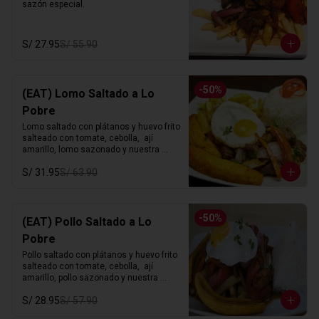
sazón especial.
S/ 27.95
S/ 55.90
-
50
%
(EAT) Lomo Saltado a Lo
Pobre
Lomo saltado con plátanos y huevo frito 
salteado con tomate, cebolla,  ají 
amarillo, lomo sazonado y nuestra 
sazón especial.
S/ 31.95
S/ 63.90
-
50
%
(EAT) Pollo Saltado a Lo
Pobre
Pollo saltado con plátanos y huevo frito 
salteado con tomate, cebolla,  ají 
amarillo, pollo sazonado y nuestra 
sazón especial.
S/ 28.95
S/ 57.90