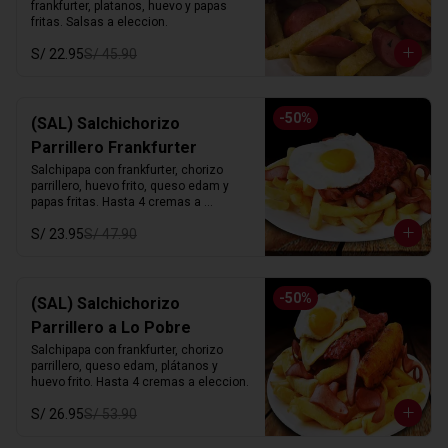
frankfurter, platanos, huevo y papas 
fritas. Salsas a eleccion.
S/ 22.95
S/ 45.90
-
50
%
(SAL) Salchichorizo
Parrillero Frankfurter
Salchipapa con frankfurter, chorizo 
parrillero, huevo frito, queso edam y 
papas fritas. Hasta 4 cremas a 
eleccion.
S/ 23.95
S/ 47.90
-
50
%
(SAL) Salchichorizo
Parrillero a Lo Pobre
Salchipapa con frankfurter, chorizo 
parrillero, queso edam, plátanos y 
huevo frito. Hasta 4 cremas a eleccion.
S/ 26.95
S/ 53.90