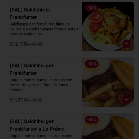
-
50
%
(SAL) Salchifilete
Frankfurter
Salchipapa con frankfurter, filete de 
pollo a la plancha y papas fritas. Hasta 4 
cremas a aleccion.
S/ 21.95
S/ 43.90
-
50
%
(SAL) Salchiburger
Frankfurter
Jugosa hamburguesa en trozos con 
frankfurter y papas fritas. Salsas a 
eleccion.
S/ 20.95
S/ 41.90
-
50
%
(SAL) Salchiburger
Frankfurter a Lo Pobre
Jugosa hamburguesa en trozos con 