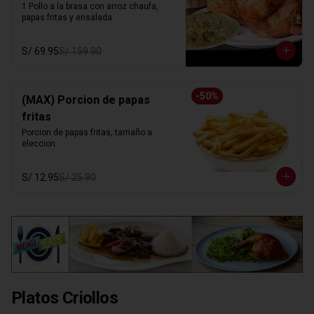
1 Pollo a la brasa con arroz chaufa, 
papas fritas y ensalada.
S/ 69.95
S/ 159.90
-
50
%
(MAX) Porcion de papas
fritas
Porcion de papas fritas, tamaño a 
eleccion.
S/ 12.95
S/ 25.90
Platos Criollos