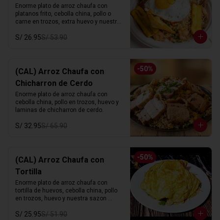
Enorme plato de arroz chaufa con 
platanos frito, cebolla china, pollo o 
carne en trozos, extra huevo y nuestra 
sazon especial.
S/ 26.95
S/ 53.90
-
50
%
(CAL) Arroz Chaufa con
Chicharron de Cerdo
Enorme plato de arroz chaufa con 
cebolla china, pollo en trozos, huevo y 
laminas de chicharron de cerdo.
S/ 32.95
S/ 65.90
-
50
%
(CAL) Arroz Chaufa con
Tortilla
Enorme plato de arroz chaufa con 
tortilla de huevos, cebolla china, pollo 
en trozos, huevo y nuestra sazon 
especial.
S/ 25.95
S/ 51.90