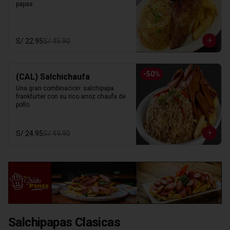
papas.
S/ 22.95
S/ 45.90
-
50
%
(CAL) Salchichaufa
Una gran combinacion: salchipapa 
frankfurter con su rico arroz chaufa de 
pollo.
S/ 24.95
S/ 49.90
Salchipapas Clasicas