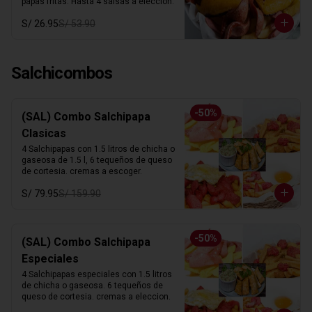
papas fritas. Hasta 4 salsas a elección.
S/ 26.95
S/ 53.90
Salchicombos
-
50
%
(SAL) Combo Salchipapa
Clasicas
4 Salchipapas con 1.5 litros de chicha o 
gaseosa de 1.5 l, 6 tequeños de queso 
de cortesia. cremas a escoger.
S/ 79.95
S/ 159.90
-
50
%
(SAL) Combo Salchipapa
Especiales
4 Salchipapas especiales con 1.5 litros 
de chicha o gaseosa. 6 tequeños de 
queso de cortesia. cremas a eleccion.