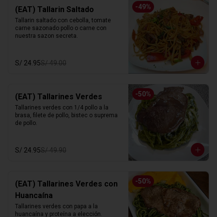
-
49
%
(EAT) Tallarin Saltado
Tallarin saltado con cebolla, tomate 
carne sazonado pollo o carne con 
nuestra sazon secreta.
S/ 24.95
S/ 49.00
-
50
%
(EAT) Tallarines Verdes
Tallarines verdes con 1/4 pollo a la 
brasa, filete de pollo, bistec o suprema 
de pollo.
S/ 24.95
S/ 49.90
-
50
%
(EAT) Tallarines Verdes con
Huancaína
Tallarines verdes con papa a la 
huancaína y proteína a elección.