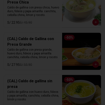
Presa Chica
Caldo de gallina con presa chica, huevo 
duro, fideos y papa amarilla. canchita, 
cebolla china, limon y rocoto.
S/ 22.95
S/ 45.90
-
50
%
(CAL) Caldo de Gallina con
Presa Grande
Caldo de gallina con presa grande, 
huevo duro, fideos y papa amarilla. 
canchita, cebolla china, limon y rocoto.
S/ 27.95
S/ 55.90
-
50
%
(CAL) Caldo de gallina sin
presa
Caldo de gallina con huevo duro, fideos 
y papa amarilla, canchita, cebolla china, 
limón y rocoto.