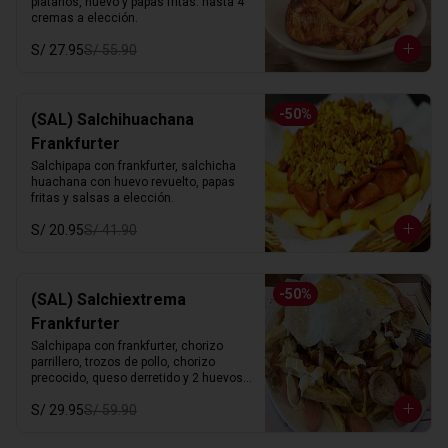
platanos, huevo y papas fritas. hasta 4 
cremas a elección.
S/ 27.95
S/ 55.90
-
50
%
(SAL) Salchihuachana
Frankfurter
Salchipapa con frankfurter, salchicha 
huachana con huevo revuelto, papas 
fritas y salsas a elección.
S/ 20.95
S/ 41.90
-
50
%
(SAL) Salchiextrema
Frankfurter
Salchipapa con frankfurter, chorizo 
parrillero, trozos de pollo, chorizo 
precocido, queso derretido y 2 huevos 
fritos. hasta 4 cremas a eleccion.
S/ 29.95
S/ 59.90