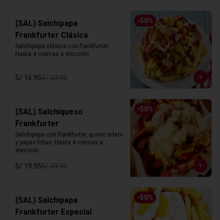
-
50
%
(SAL) Salchipapa
Frankfurter Clásica
Salchipapa clásica con frankfurter. 
Hasta 4 cremas a elección.
S/ 16.95
S/ 33.90
-
50
%
(SAL) Salchiqueso
Frankfurter
Salchipapa con frankfurter, queso edam 
y papas fritas. Hasta 4 cremas a 
elección.
S/ 19.95
S/ 39.90
-
50
%
(SAL) Salchipapa
Frankfurter Especial