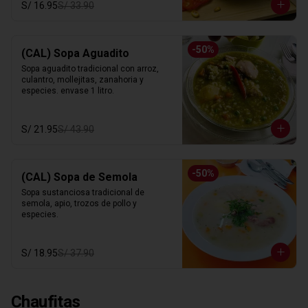
S/ 16.95
S/ 33.90
-
50
%
(CAL) Sopa Aguadito
Sopa aguadito tradicional con arroz, 
culantro, mollejitas, zanahoria y 
especies. envase 1 litro.
S/ 21.95
S/ 43.90
-
50
%
(CAL) Sopa de Semola
Sopa sustanciosa tradicional de 
semola, apio, trozos de pollo y 
especies.
S/ 18.95
S/ 37.90
Chaufitas