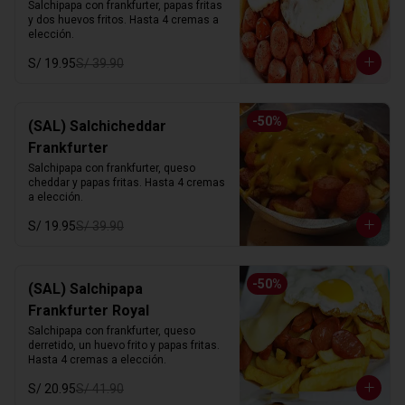
Salchipapa con frankfurter, papas fritas 
y dos huevos fritos. Hasta 4 cremas a 
elección.
S/ 19.95
S/ 39.90
-
50
%
(SAL) Salchicheddar
Frankfurter
Salchipapa con frankfurter, queso 
cheddar y papas fritas. Hasta 4 cremas 
a elección.
S/ 19.95
S/ 39.90
-
50
%
(SAL) Salchipapa
Frankfurter Royal
Salchipapa con frankfurter, queso 
derretido, un huevo frito y papas fritas. 
Hasta 4 cremas a elección.
S/ 20.95
S/ 41.90