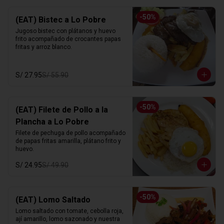
-
50
%
(EAT) Bistec a Lo Pobre
Jugoso bistec con plátanos y huevo 
frito acompañado de crocantes papas 
fritas y arroz blanco.
S/ 27.95
S/ 55.90
-
50
%
(EAT) Filete de Pollo a la
Plancha a Lo Pobre
Filete de pechuga de pollo acompañado 
de papas fritas amarilla, plátano frito y 
huevo.
S/ 24.95
S/ 49.90
-
50
%
(EAT) Lomo Saltado
Lomo saltado con tomate, cebolla roja, 
ají amarillo, lomo sazonado y nuestra 