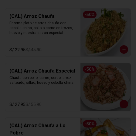
-
50
%
(CAL) Arroz Chaufa
Enorme plato de arroz chaufa con 
cebolla china, pollo o carne en trozos, 
huevo y nuestra sazon especial.
S/ 22.95
S/ 45.90
-
50
%
(CAL) Arroz Chaufa Especial
Chaufa con pollo, carne, cerdo, arroz 
salteado, sillao, huevo y cebolla china.
S/ 27.95
S/ 55.90
-
50
%
(CAL) Arroz Chaufa a Lo
Pobre