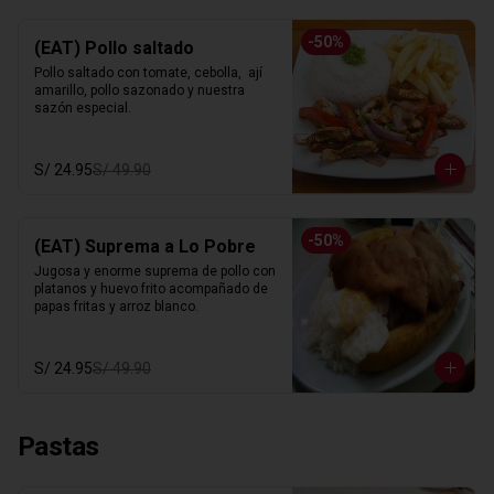
-
50
%
(EAT) Pollo saltado
Pollo saltado con tomate, cebolla,  ají 
amarillo, pollo sazonado y nuestra 
sazón especial.
S/ 24.95
S/ 49.90
-
50
%
(EAT) Suprema a Lo Pobre
Jugosa y enorme suprema de pollo con 
platanos y huevo frito acompañado de 
papas fritas y arroz blanco.
S/ 24.95
S/ 49.90
Pastas