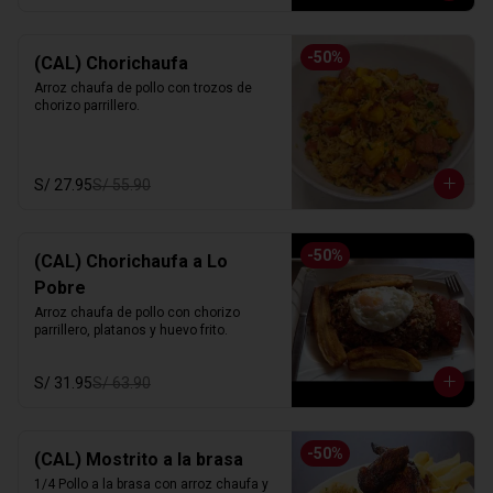
-
50
%
(CAL) Chorichaufa
Arroz chaufa de pollo con trozos de 
chorizo parrillero.
S/ 27.95
S/ 55.90
-
50
%
(CAL) Chorichaufa a Lo
Pobre
Arroz chaufa de pollo con chorizo 
parrillero, platanos y huevo frito.
S/ 31.95
S/ 63.90
-
50
%
(CAL) Mostrito a la brasa
1/4 Pollo a la brasa con arroz chaufa y 