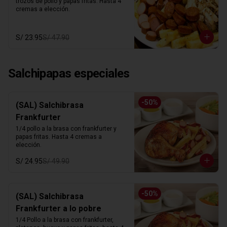
trozos de pollo y papas fritas. Hasta 4 
cremas a elección.
S/ 23.95
S/ 47.90
Salchipapas especiales
-
50
%
(SAL) Salchibrasa
Frankfurter
1/4 pollo a la brasa con frankfurter y 
papas fritas. Hasta 4 cremas a 
elección.
S/ 24.95
S/ 49.90
-
50
%
(SAL) Salchibrasa
Frankfurter a lo pobre
1/4 Pollo a la brasa con frankfurter, 