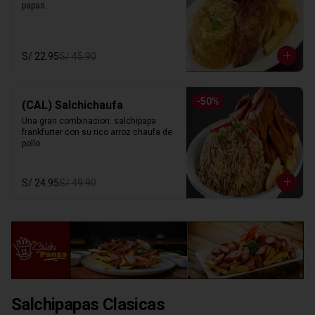
papas.
S/ 22.95
S/ 45.90
-
50
%
(CAL) Salchichaufa
Una gran combinacion: salchipapa 
frankfurter con su rico arroz chaufa de 
pollo.
S/ 24.95
S/ 49.90
Salchipapas Clasicas