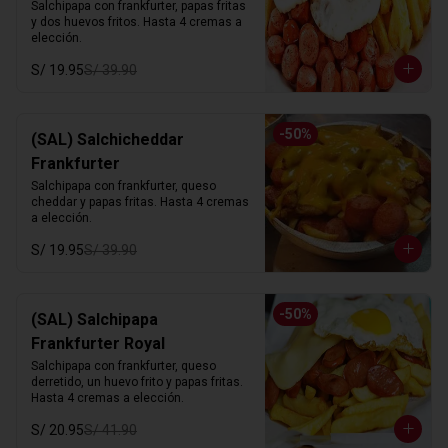
Salchipapa con frankfurter, papas fritas 
y dos huevos fritos. Hasta 4 cremas a 
elección.
S/ 19.95
S/ 39.90
-
50
%
(SAL) Salchicheddar
Frankfurter
Salchipapa con frankfurter, queso 
cheddar y papas fritas. Hasta 4 cremas 
a elección.
S/ 19.95
S/ 39.90
-
50
%
(SAL) Salchipapa
Frankfurter Royal
Salchipapa con frankfurter, queso 
derretido, un huevo frito y papas fritas. 
Hasta 4 cremas a elección.
S/ 20.95
S/ 41.90