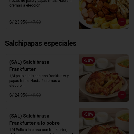
trozos de pollo y papas fritas. Hasta 4 
cremas a elección.
S/ 23.95
S/ 47.90
Salchipapas especiales
-
50
%
(SAL) Salchibrasa
Frankfurter
1/4 pollo a la brasa con frankfurter y 
papas fritas. Hasta 4 cremas a 
elección.
S/ 24.95
S/ 49.90
-
50
%
(SAL) Salchibrasa
Frankfurter a lo pobre
1/4 Pollo a la brasa con frankfurter, 