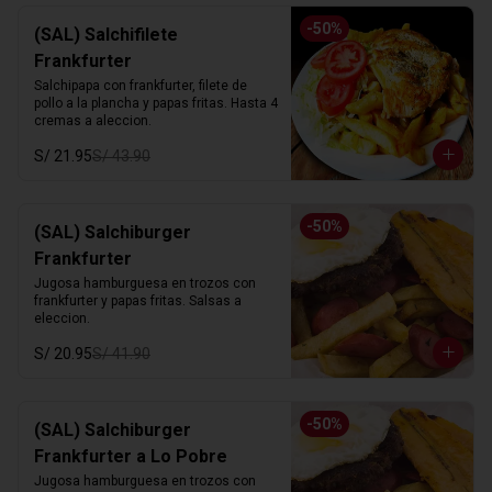
-
50
%
(SAL) Salchifilete
Frankfurter
Salchipapa con frankfurter, filete de 
pollo a la plancha y papas fritas. Hasta 4 
cremas a aleccion.
S/ 21.95
S/ 43.90
-
50
%
(SAL) Salchiburger
Frankfurter
Jugosa hamburguesa en trozos con 
frankfurter y papas fritas. Salsas a 
eleccion.
S/ 20.95
S/ 41.90
-
50
%
(SAL) Salchiburger
Frankfurter a Lo Pobre
Jugosa hamburguesa en trozos con 