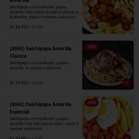
Amarilla
Salchipapa con frankfurter, papita 
amarilla más trozos de pollo y chorizo a 
la plancha. Hasta 4 cremas a eleccion.
S/ 26.95
S/ 53.90
-
50
%
(AMA) Salchipapa Amarilla
Clasica
Salchipapa con frankfurter y papita 
amarilla. 4 cremas a eleccion.
S/ 19.95
S/ 39.90
-
50
%
(AMA) Salchipapa Amarilla
Especial
Salchipapa con frankfurter y papita 
amarilla más dos huevos fritos. Hasta 4 
cremas a eleccion.
S/ 23.95
S/ 47.90