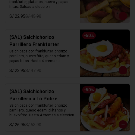
frankfurter, platanos, huevo y papas 
fritas. Salsas a eleccion.
S/ 22.95
S/ 45.90
-
50
%
(SAL) Salchichorizo
Parrillero Frankfurter
Salchipapa con frankfurter, chorizo 
parrillero, huevo frito, queso edam y 
papas fritas. Hasta 4 cremas a 
eleccion.
S/ 23.95
S/ 47.90
-
50
%
(SAL) Salchichorizo
Parrillero a Lo Pobre
Salchipapa con frankfurter, chorizo 
parrillero, queso edam, plátanos y 
huevo frito. Hasta 4 cremas a eleccion.
S/ 26.95
S/ 53.90