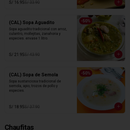
S/ 16.95
S/ 33.90
-
50
%
(CAL) Sopa Aguadito
Sopa aguadito tradicional con arroz, 
culantro, mollejitas, zanahoria y 
especies. envase 1 litro.
S/ 21.95
S/ 43.90
-
50
%
(CAL) Sopa de Semola
Sopa sustanciosa tradicional de 
semola, apio, trozos de pollo y 
especies.
S/ 18.95
S/ 37.90
Chaufitas