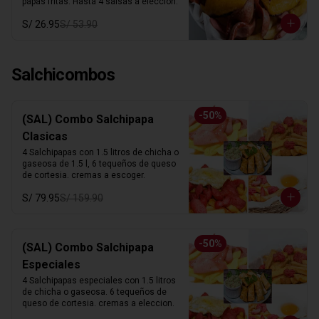
papas fritas. Hasta 4 salsas a elección.
S/ 26.95
S/ 53.90
Salchicombos
-
50
%
(SAL) Combo Salchipapa
Clasicas
4 Salchipapas con 1.5 litros de chicha o 
gaseosa de 1.5 l, 6 tequeños de queso 
de cortesia. cremas a escoger.
S/ 79.95
S/ 159.90
-
50
%
(SAL) Combo Salchipapa
Especiales
4 Salchipapas especiales con 1.5 litros 
de chicha o gaseosa. 6 tequeños de 
queso de cortesia. cremas a eleccion.