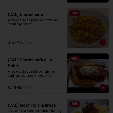
-
50
%
(CAL) Chorichaufa
Arroz chaufa de pollo con trozos de 
chorizo parrillero.
S/ 27.95
S/ 55.90
-
50
%
(CAL) Chorichaufa a Lo
Pobre
Arroz chaufa de pollo con chorizo 
parrillero, platanos y huevo frito.
S/ 31.95
S/ 63.90
-
50
%
(CAL) Mostrito a la brasa
1/4 Pollo a la brasa con arroz chaufa y 