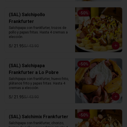
-
50
%
(SAL) Salchipollo
Frankfurter
Salchipapa con frankfurter, trozos de 
pollo y papas fritas. Hasta 4 cremas a 
elección.
S/ 21.95
S/ 43.90
-
50
%
(SAL) Salchipapa
Frankfurter a Lo Pobre
Salchipapa con frankfurter, huevo frito, 
plátanos frito y papas fritas. Hasta 4 
cremas a elección.
S/ 21.95
S/ 43.90
-
50
%
(SAL) Salchimix Frankfurter
Salchipapa con frankfurter, chorizo, 