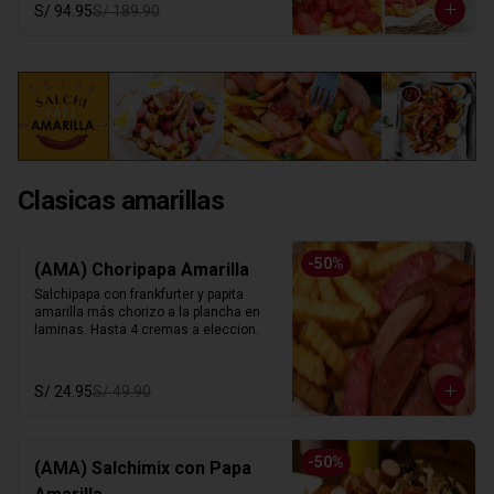
S/ 94.95
S/ 189.90
Clasicas amarillas
-
50
%
(AMA) Choripapa Amarilla
Salchipapa con frankfurter y papita 
amarilla más chorizo a la plancha en 
laminas. Hasta 4 cremas a eleccion.
S/ 24.95
S/ 49.90
-
50
%
(AMA) Salchimix con Papa