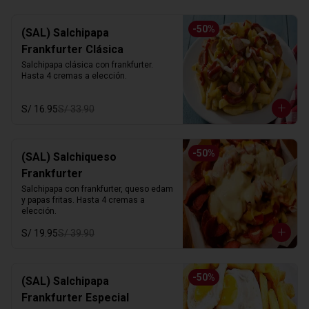
-
50
%
(SAL) Salchipapa
Frankfurter Clásica
Salchipapa clásica con frankfurter. 
Hasta 4 cremas a elección.
S/ 16.95
S/ 33.90
-
50
%
(SAL) Salchiqueso
Frankfurter
Salchipapa con frankfurter, queso edam 
y papas fritas. Hasta 4 cremas a 
elección.
S/ 19.95
S/ 39.90
-
50
%
(SAL) Salchipapa
Frankfurter Especial