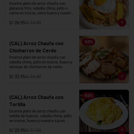
Enorme plato de arroz chaufa con 
platanos frito, cebolla china, pollo o 
carne en trozos, extra huevo y nuestra 
sazon especial.
S/ 26.95
S/ 53.90
-
50
%
(CAL) Arroz Chaufa con
Chicharron de Cerdo
Enorme plato de arroz chaufa con 
cebolla china, pollo en trozos, huevo y 
laminas de chicharron de cerdo.
S/ 32.95
S/ 65.90
-
50
%
(CAL) Arroz Chaufa con
Tortilla
Enorme plato de arroz chaufa con 
tortilla de huevos, cebolla china, pollo 
en trozos, huevo y nuestra sazon 
especial.
S/ 25.95
S/ 51.90