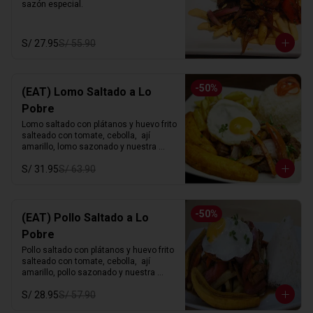
sazón especial.
S/ 27.95
S/ 55.90
-
50
%
(EAT) Lomo Saltado a Lo
Pobre
Lomo saltado con plátanos y huevo frito 
salteado con tomate, cebolla,  ají 
amarillo, lomo sazonado y nuestra 
sazón especial.
S/ 31.95
S/ 63.90
-
50
%
(EAT) Pollo Saltado a Lo
Pobre
Pollo saltado con plátanos y huevo frito 
salteado con tomate, cebolla,  ají 
amarillo, pollo sazonado y nuestra 
sazón especial.
S/ 28.95
S/ 57.90