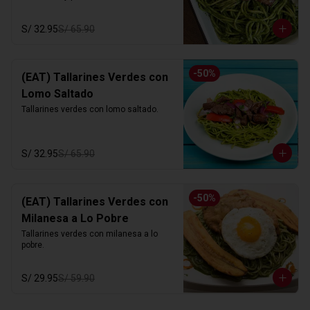
S/ 32.95
S/ 65.90
-
50
%
(EAT) Tallarines Verdes con
Lomo Saltado
Tallarines verdes con lomo saltado.
S/ 32.95
S/ 65.90
-
50
%
(EAT) Tallarines Verdes con
Milanesa a Lo Pobre
Tallarines verdes con milanesa a lo 
pobre.
S/ 29.95
S/ 59.90