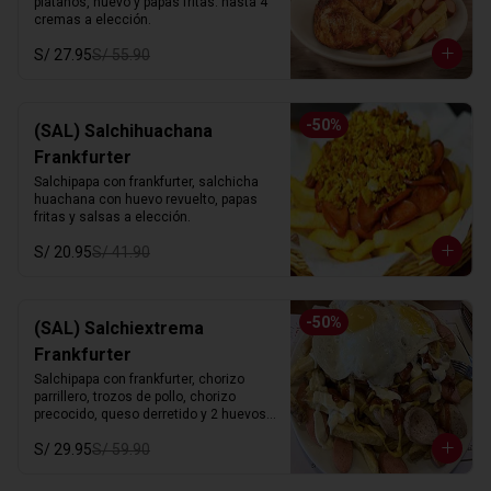
platanos, huevo y papas fritas. hasta 4 
cremas a elección.
S/ 27.95
S/ 55.90
-
50
%
(SAL) Salchihuachana
Frankfurter
Salchipapa con frankfurter, salchicha 
huachana con huevo revuelto, papas 
fritas y salsas a elección.
S/ 20.95
S/ 41.90
-
50
%
(SAL) Salchiextrema
Frankfurter
Salchipapa con frankfurter, chorizo 
parrillero, trozos de pollo, chorizo 
precocido, queso derretido y 2 huevos 
fritos. hasta 4 cremas a eleccion.
S/ 29.95
S/ 59.90