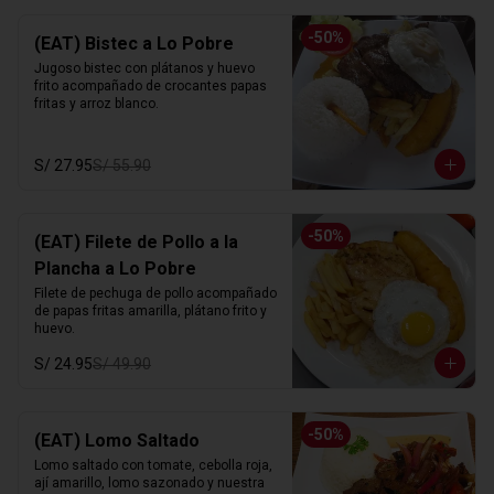
-
50
%
(EAT) Bistec a Lo Pobre
Jugoso bistec con plátanos y huevo 
frito acompañado de crocantes papas 
fritas y arroz blanco.
S/ 27.95
S/ 55.90
-
50
%
(EAT) Filete de Pollo a la
Plancha a Lo Pobre
Filete de pechuga de pollo acompañado 
de papas fritas amarilla, plátano frito y 
huevo.
S/ 24.95
S/ 49.90
-
50
%
(EAT) Lomo Saltado
Lomo saltado con tomate, cebolla roja, 
ají amarillo, lomo sazonado y nuestra 