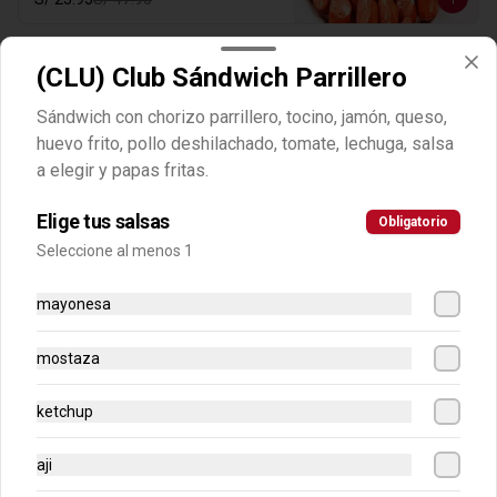
-
50
%
(CLU) Club Sándwich Parrillero
(AMA) Salchipapa Amarilla a
Lo Pobre
Sándwich con chorizo parrillero, tocino, jamón, queso,
Salchipapa con frankfurter, papita 
huevo frito, pollo deshilachado, tomate, lechuga, salsa
amarilla, platanos y huevo frito. Hasta 4 
cremas a eleccion.
a elegir y papas fritas.
S/ 24.95
S/ 49.90
Elige tus salsas
Obligatorio
Seleccione al menos 1
-
50
%
(AMA) Salchipapa Royal
Amarilla
mayonesa
Salchipapa con frankfurter y papita 
amarilla más queso derretido y un 
mostaza
huevo frito. Hasta 4 cremas a eleccion.
S/ 23.95
S/ 47.90
ketchup
aji
-
50
%
(AMA) Salchipollo con Papa