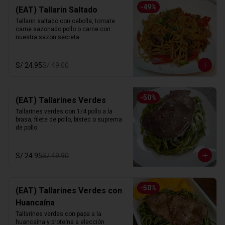
-
49
%
(EAT) Tallarin Saltado
Tallarin saltado con cebolla, tomate 
carne sazonado pollo o carne con 
nuestra sazon secreta.
S/ 24.95
S/ 49.00
-
50
%
(EAT) Tallarines Verdes
Tallarines verdes con 1/4 pollo a la 
brasa, filete de pollo, bistec o suprema 
de pollo.
S/ 24.95
S/ 49.90
-
50
%
(EAT) Tallarines Verdes con
Huancaína
Tallarines verdes con papa a la 
huancaína y proteína a elección.