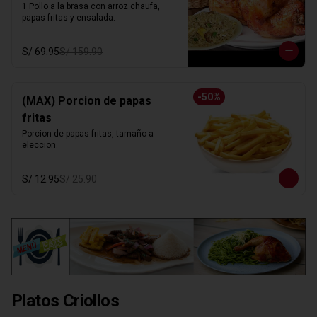
1 Pollo a la brasa con arroz chaufa, 
papas fritas y ensalada.
S/ 69.95
S/ 159.90
-
50
%
(MAX) Porcion de papas
fritas
Porcion de papas fritas, tamaño a 
eleccion.
S/ 12.95
S/ 25.90
Platos Criollos