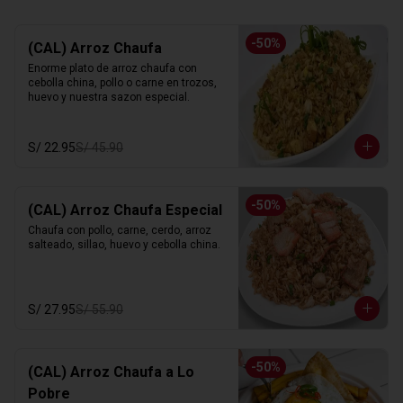
-
50
%
(CAL) Arroz Chaufa
Enorme plato de arroz chaufa con 
cebolla china, pollo o carne en trozos, 
huevo y nuestra sazon especial.
S/ 22.95
S/ 45.90
-
50
%
(CAL) Arroz Chaufa Especial
Chaufa con pollo, carne, cerdo, arroz 
salteado, sillao, huevo y cebolla china.
S/ 27.95
S/ 55.90
-
50
%
(CAL) Arroz Chaufa a Lo
Pobre