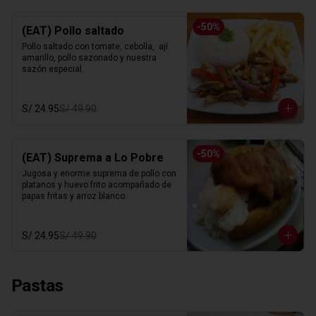
-
50
%
(EAT) Pollo saltado
Pollo saltado con tomate, cebolla,  ají 
amarillo, pollo sazonado y nuestra 
sazón especial.
S/ 24.95
S/ 49.90
-
50
%
(EAT) Suprema a Lo Pobre
Jugosa y enorme suprema de pollo con 
platanos y huevo frito acompañado de 
papas fritas y arroz blanco.
S/ 24.95
S/ 49.90
Pastas