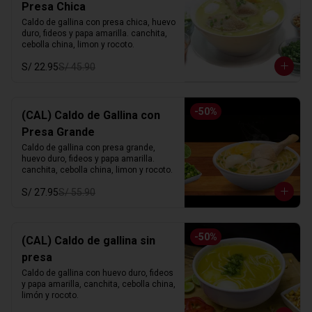
Presa Chica
Caldo de gallina con presa chica, huevo 
duro, fideos y papa amarilla. canchita, 
cebolla china, limon y rocoto.
S/ 22.95
S/ 45.90
-
50
%
(CAL) Caldo de Gallina con
Presa Grande
Caldo de gallina con presa grande, 
huevo duro, fideos y papa amarilla. 
canchita, cebolla china, limon y rocoto.
S/ 27.95
S/ 55.90
-
50
%
(CAL) Caldo de gallina sin
presa
Caldo de gallina con huevo duro, fideos 
y papa amarilla, canchita, cebolla china, 
limón y rocoto.