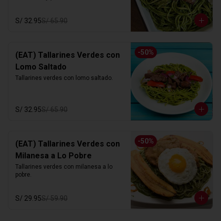
S/ 32.95
S/ 65.90
-
50
%
(EAT) Tallarines Verdes con
Lomo Saltado
Tallarines verdes con lomo saltado.
S/ 32.95
S/ 65.90
-
50
%
(EAT) Tallarines Verdes con
Milanesa a Lo Pobre
Tallarines verdes con milanesa a lo 
pobre.
S/ 29.95
S/ 59.90