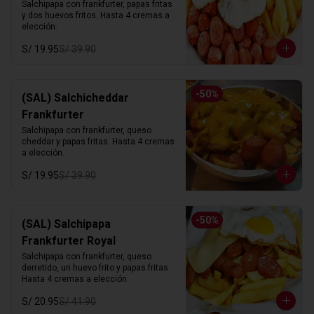
Salchipapa con frankfurter, papas fritas 
y dos huevos fritos. Hasta 4 cremas a 
elección.
S/ 19.95
S/ 39.90
-
50
%
(SAL) Salchicheddar
Frankfurter
Salchipapa con frankfurter, queso 
cheddar y papas fritas. Hasta 4 cremas 
a elección.
S/ 19.95
S/ 39.90
-
50
%
(SAL) Salchipapa
Frankfurter Royal
Salchipapa con frankfurter, queso 
derretido, un huevo frito y papas fritas. 
Hasta 4 cremas a elección.
S/ 20.95
S/ 41.90