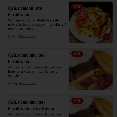
-
50
%
(SAL) Salchifilete
Frankfurter
Salchipapa con frankfurter, filete de 
pollo a la plancha y papas fritas. Hasta 4 
cremas a aleccion.
S/ 21.95
S/ 43.90
-
50
%
(SAL) Salchiburger
Frankfurter
Jugosa hamburguesa en trozos con 
frankfurter y papas fritas. Salsas a 
eleccion.
S/ 20.95
S/ 41.90
-
50
%
(SAL) Salchiburger
Frankfurter a Lo Pobre
Jugosa hamburguesa en trozos con 