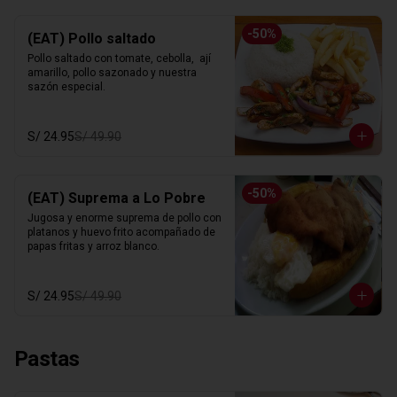
-
50
%
(EAT) Pollo saltado
Pollo saltado con tomate, cebolla,  ají 
amarillo, pollo sazonado y nuestra 
sazón especial.
S/ 24.95
S/ 49.90
-
50
%
(EAT) Suprema a Lo Pobre
Jugosa y enorme suprema de pollo con 
platanos y huevo frito acompañado de 
papas fritas y arroz blanco.
S/ 24.95
S/ 49.90
Pastas