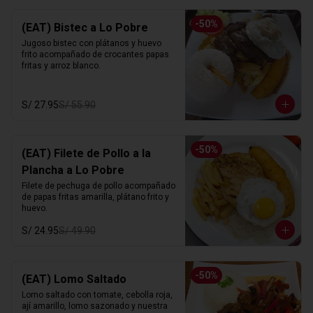
-
50
%
(EAT) Bistec a Lo Pobre
Jugoso bistec con plátanos y huevo 
frito acompañado de crocantes papas 
fritas y arroz blanco.
S/ 27.95
S/ 55.90
-
50
%
(EAT) Filete de Pollo a la
Plancha a Lo Pobre
Filete de pechuga de pollo acompañado 
de papas fritas amarilla, plátano frito y 
huevo.
S/ 24.95
S/ 49.90
-
50
%
(EAT) Lomo Saltado
Lomo saltado con tomate, cebolla roja, 
ají amarillo, lomo sazonado y nuestra 