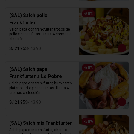
-
50
%
(SAL) Salchipollo
Frankfurter
Salchipapa con frankfurter, trozos de 
pollo y papas fritas. Hasta 4 cremas a 
elección.
S/ 21.95
S/ 43.90
-
50
%
(SAL) Salchipapa
Frankfurter a Lo Pobre
Salchipapa con frankfurter, huevo frito, 
plátanos frito y papas fritas. Hasta 4 
cremas a elección.
S/ 21.95
S/ 43.90
-
50
%
(SAL) Salchimix Frankfurter
Salchipapa con frankfurter, chorizo, 