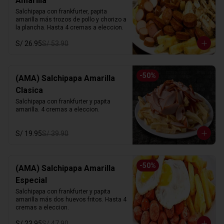
Amarilla
Salchipapa con frankfurter, papita 
amarilla más trozos de pollo y chorizo a 
la plancha. Hasta 4 cremas a eleccion.
S/ 26.95
S/ 53.90
-
50
%
(AMA) Salchipapa Amarilla
Clasica
Salchipapa con frankfurter y papita 
amarilla. 4 cremas a eleccion.
S/ 19.95
S/ 39.90
-
50
%
(AMA) Salchipapa Amarilla
Especial
Salchipapa con frankfurter y papita 
amarilla más dos huevos fritos. Hasta 4 
cremas a eleccion.
S/ 23.95
S/ 47.90