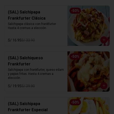
-
50
%
(SAL) Salchipapa
Frankfurter Clásica
Salchipapa clásica con frankfurter. 
Hasta 4 cremas a elección.
S/ 16.95
S/ 33.90
-
50
%
(SAL) Salchiqueso
Frankfurter
Salchipapa con frankfurter, queso edam 
y papas fritas. Hasta 4 cremas a 
elección.
S/ 19.95
S/ 39.90
-
50
%
(SAL) Salchipapa
Frankfurter Especial