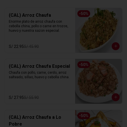
-
50
%
(CAL) Arroz Chaufa
Enorme plato de arroz chaufa con 
cebolla china, pollo o carne en trozos, 
huevo y nuestra sazon especial.
S/ 22.95
S/ 45.90
-
50
%
(CAL) Arroz Chaufa Especial
Chaufa con pollo, carne, cerdo, arroz 
salteado, sillao, huevo y cebolla china.
S/ 27.95
S/ 55.90
-
50
%
(CAL) Arroz Chaufa a Lo
Pobre