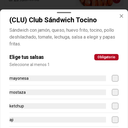
-
50
%
(CLU) Club Sándwich Tocino
(AMA) Salchipapa Amarilla a
Lo Pobre
Sándwich con jamón, queso, huevo frito, tocino, pollo
Salchipapa con frankfurter, papita 
deshilachado, tomate, lechuga, salsa a elegir y papas
amarilla, platanos y huevo frito. Hasta 4 
cremas a eleccion.
fritas.
S/ 24.95
S/ 49.90
Elige tus salsas
Obligatorio
Seleccione al menos 1
-
50
%
(AMA) Salchipapa Royal
Amarilla
mayonesa
Salchipapa con frankfurter y papita 
amarilla más queso derretido y un 
mostaza
huevo frito. Hasta 4 cremas a eleccion.
S/ 23.95
S/ 47.90
ketchup
aji
-
50
%
(AMA) Salchipollo con Papa