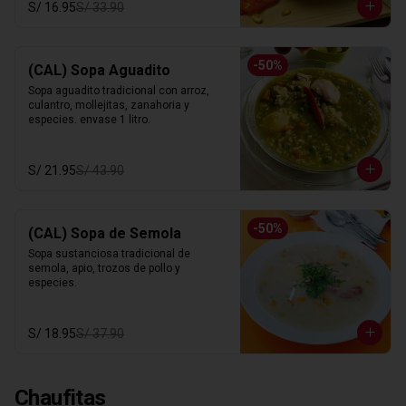
S/ 16.95
S/ 33.90
-
50
%
(CAL) Sopa Aguadito
Sopa aguadito tradicional con arroz, 
culantro, mollejitas, zanahoria y 
especies. envase 1 litro.
S/ 21.95
S/ 43.90
-
50
%
(CAL) Sopa de Semola
Sopa sustanciosa tradicional de 
semola, apio, trozos de pollo y 
especies.
S/ 18.95
S/ 37.90
Chaufitas