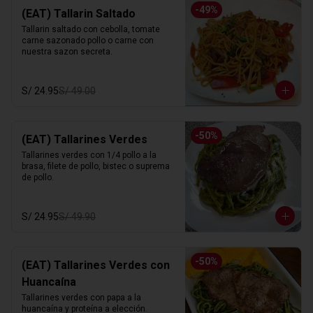
-
49
%
(EAT) Tallarin Saltado
Tallarin saltado con cebolla, tomate 
carne sazonado pollo o carne con 
nuestra sazon secreta.
S/ 24.95
S/ 49.00
-
50
%
(EAT) Tallarines Verdes
Tallarines verdes con 1/4 pollo a la 
brasa, filete de pollo, bistec o suprema 
de pollo.
S/ 24.95
S/ 49.90
-
50
%
(EAT) Tallarines Verdes con
Huancaína
Tallarines verdes con papa a la 
huancaína y proteína a elección.