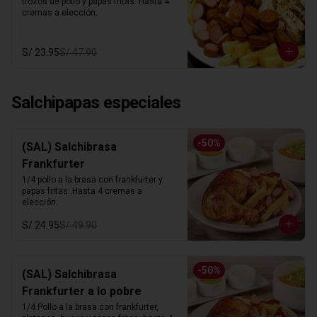
trozos de pollo y papas fritas. Hasta 4 
cremas a elección.
S/ 23.95
S/ 47.90
Salchipapas especiales
-
50
%
(SAL) Salchibrasa
Frankfurter
1/4 pollo a la brasa con frankfurter y 
papas fritas. Hasta 4 cremas a 
elección.
S/ 24.95
S/ 49.90
-
50
%
(SAL) Salchibrasa
Frankfurter a lo pobre
1/4 Pollo a la brasa con frankfurter, 