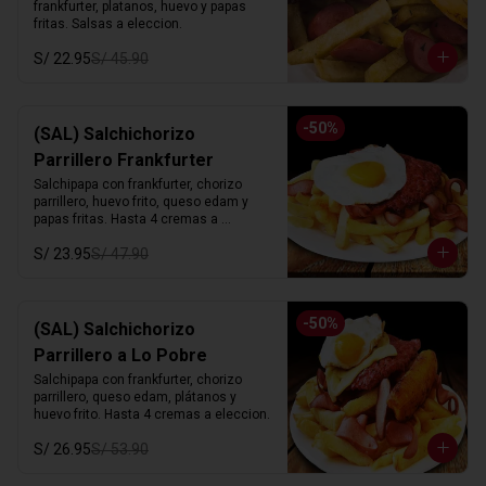
frankfurter, platanos, huevo y papas 
fritas. Salsas a eleccion.
S/ 22.95
S/ 45.90
-
50
%
(SAL) Salchichorizo
Parrillero Frankfurter
Salchipapa con frankfurter, chorizo 
parrillero, huevo frito, queso edam y 
papas fritas. Hasta 4 cremas a 
eleccion.
S/ 23.95
S/ 47.90
-
50
%
(SAL) Salchichorizo
Parrillero a Lo Pobre
Salchipapa con frankfurter, chorizo 
parrillero, queso edam, plátanos y 
huevo frito. Hasta 4 cremas a eleccion.
S/ 26.95
S/ 53.90