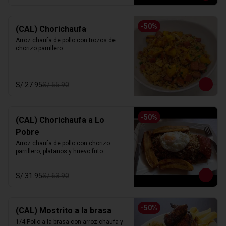
-
50
%
(CAL) Chorichaufa
Arroz chaufa de pollo con trozos de 
chorizo parrillero.
S/ 27.95
S/ 55.90
-
50
%
(CAL) Chorichaufa a Lo
Pobre
Arroz chaufa de pollo con chorizo 
parrillero, platanos y huevo frito.
S/ 31.95
S/ 63.90
-
50
%
(CAL) Mostrito a la brasa
1/4 Pollo a la brasa con arroz chaufa y 