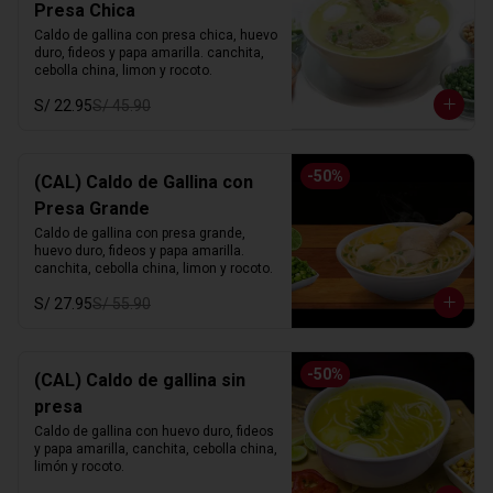
Presa Chica
Caldo de gallina con presa chica, huevo 
duro, fideos y papa amarilla. canchita, 
cebolla china, limon y rocoto.
S/ 22.95
S/ 45.90
-
50
%
(CAL) Caldo de Gallina con
Presa Grande
Caldo de gallina con presa grande, 
huevo duro, fideos y papa amarilla. 
canchita, cebolla china, limon y rocoto.
S/ 27.95
S/ 55.90
-
50
%
(CAL) Caldo de gallina sin
presa
Caldo de gallina con huevo duro, fideos 
y papa amarilla, canchita, cebolla china, 
limón y rocoto.