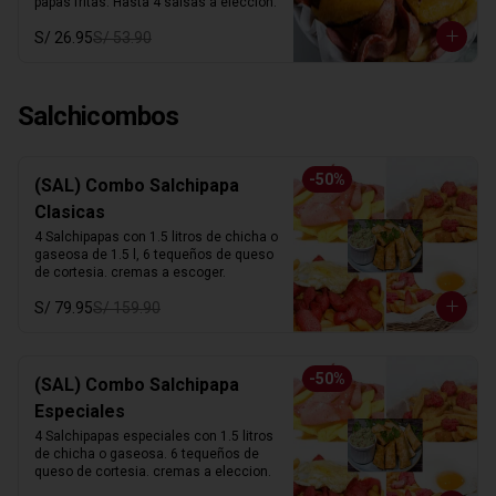
papas fritas. Hasta 4 salsas a elección.
S/ 26.95
S/ 53.90
Salchicombos
-
50
%
(SAL) Combo Salchipapa
Clasicas
4 Salchipapas con 1.5 litros de chicha o 
gaseosa de 1.5 l, 6 tequeños de queso 
de cortesia. cremas a escoger.
S/ 79.95
S/ 159.90
-
50
%
(SAL) Combo Salchipapa
Especiales
4 Salchipapas especiales con 1.5 litros 
de chicha o gaseosa. 6 tequeños de 
queso de cortesia. cremas a eleccion.