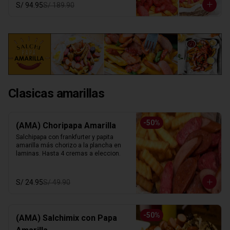
S/ 94.95
S/ 189.90
Clasicas amarillas
-
50
%
(AMA) Choripapa Amarilla
Salchipapa con frankfurter y papita 
amarilla más chorizo a la plancha en 
laminas. Hasta 4 cremas a eleccion.
S/ 24.95
S/ 49.90
-
50
%
(AMA) Salchimix con Papa