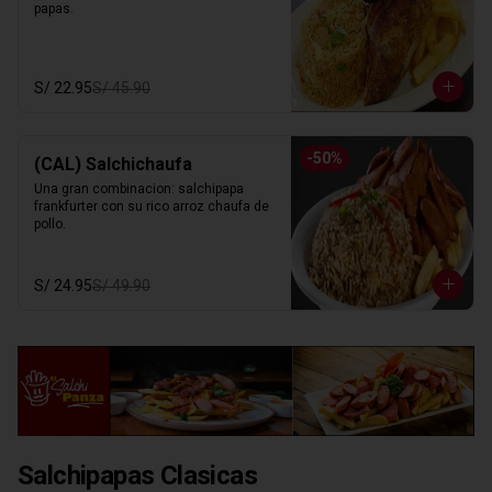
papas.
S/ 22.95
S/ 45.90
-
50
%
(CAL) Salchichaufa
Una gran combinacion: salchipapa 
frankfurter con su rico arroz chaufa de 
pollo.
S/ 24.95
S/ 49.90
Salchipapas Clasicas