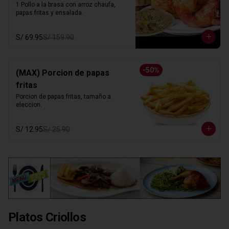
1 Pollo a la brasa con arroz chaufa, 
papas fritas y ensalada.
S/ 69.95
S/ 159.90
-
50
%
(MAX) Porcion de papas
fritas
Porcion de papas fritas, tamaño a 
eleccion.
S/ 12.95
S/ 25.90
Platos Criollos