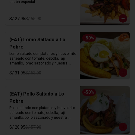
sazón especial.
S/ 27.95
S/ 55.90
-
50
%
(EAT) Lomo Saltado a Lo
Pobre
Lomo saltado con plátanos y huevo frito 
salteado con tomate, cebolla,  ají 
amarillo, lomo sazonado y nuestra 
sazón especial.
S/ 31.95
S/ 63.90
-
50
%
(EAT) Pollo Saltado a Lo
Pobre
Pollo saltado con plátanos y huevo frito 
salteado con tomate, cebolla,  ají 
amarillo, pollo sazonado y nuestra 
sazón especial.
S/ 28.95
S/ 57.90