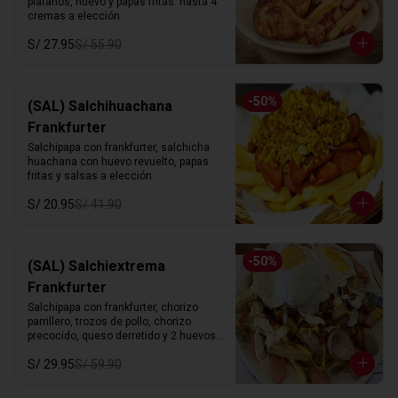
platanos, huevo y papas fritas. hasta 4 
cremas a elección.
S/ 27.95
S/ 55.90
-
50
%
(SAL) Salchihuachana
Frankfurter
Salchipapa con frankfurter, salchicha 
huachana con huevo revuelto, papas 
fritas y salsas a elección.
S/ 20.95
S/ 41.90
-
50
%
(SAL) Salchiextrema
Frankfurter
Salchipapa con frankfurter, chorizo 
parrillero, trozos de pollo, chorizo 
precocido, queso derretido y 2 huevos 
fritos. hasta 4 cremas a eleccion.
S/ 29.95
S/ 59.90