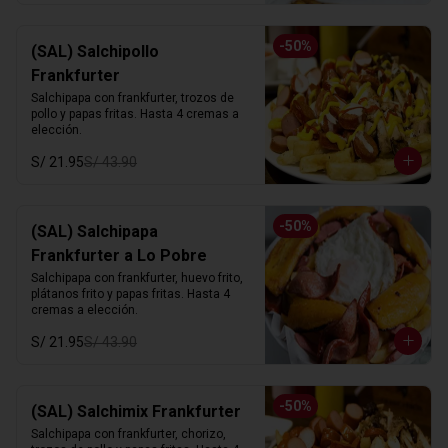
-
50
%
(SAL) Salchipollo
Frankfurter
Salchipapa con frankfurter, trozos de 
pollo y papas fritas. Hasta 4 cremas a 
elección.
S/ 21.95
S/ 43.90
-
50
%
(SAL) Salchipapa
Frankfurter a Lo Pobre
Salchipapa con frankfurter, huevo frito, 
plátanos frito y papas fritas. Hasta 4 
cremas a elección.
S/ 21.95
S/ 43.90
-
50
%
(SAL) Salchimix Frankfurter
Salchipapa con frankfurter, chorizo, 