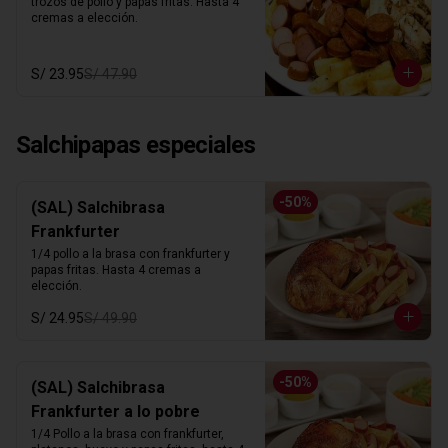
trozos de pollo y papas fritas. Hasta 4 
cremas a elección.
S/ 23.95
S/ 47.90
Salchipapas especiales
-
50
%
(SAL) Salchibrasa
Frankfurter
1/4 pollo a la brasa con frankfurter y 
papas fritas. Hasta 4 cremas a 
elección.
S/ 24.95
S/ 49.90
-
50
%
(SAL) Salchibrasa
Frankfurter a lo pobre
1/4 Pollo a la brasa con frankfurter, 