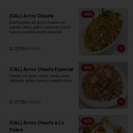
-
50
%
(CAL) Arroz Chaufa
Enorme plato de arroz chaufa con 
cebolla china, pollo o carne en trozos, 
huevo y nuestra sazon especial.
S/ 22.95
S/ 45.90
-
50
%
(CAL) Arroz Chaufa Especial
Chaufa con pollo, carne, cerdo, arroz 
salteado, sillao, huevo y cebolla china.
S/ 27.95
S/ 55.90
-
50
%
(CAL) Arroz Chaufa a Lo
Pobre