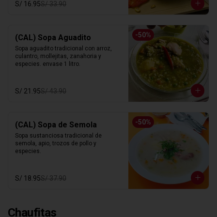
S/ 16.95
S/ 33.90
-
50
%
(CAL) Sopa Aguadito
Sopa aguadito tradicional con arroz, 
culantro, mollejitas, zanahoria y 
especies. envase 1 litro.
S/ 21.95
S/ 43.90
-
50
%
(CAL) Sopa de Semola
Sopa sustanciosa tradicional de 
semola, apio, trozos de pollo y 
especies.
S/ 18.95
S/ 37.90
Chaufitas