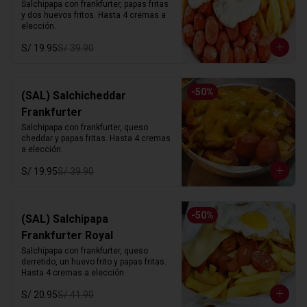
Salchipapa con frankfurter, papas fritas 
y dos huevos fritos. Hasta 4 cremas a 
elección.
S/ 19.95
S/ 39.90
-
50
%
(SAL) Salchicheddar
Frankfurter
Salchipapa con frankfurter, queso 
cheddar y papas fritas. Hasta 4 cremas 
a elección.
S/ 19.95
S/ 39.90
-
50
%
(SAL) Salchipapa
Frankfurter Royal
Salchipapa con frankfurter, queso 
derretido, un huevo frito y papas fritas. 
Hasta 4 cremas a elección.
S/ 20.95
S/ 41.90