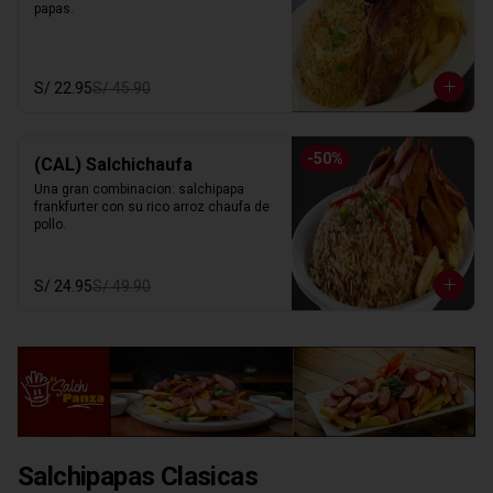
papas.
S/ 22.95
S/ 45.90
-
50
%
(CAL) Salchichaufa
Una gran combinacion: salchipapa 
frankfurter con su rico arroz chaufa de 
pollo.
S/ 24.95
S/ 49.90
Salchipapas Clasicas