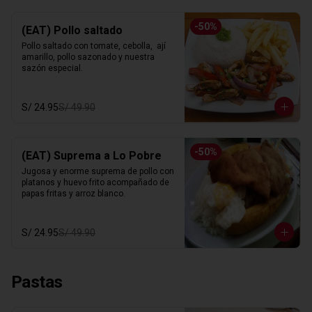
-
50
%
(EAT) Pollo saltado
Pollo saltado con tomate, cebolla,  ají 
amarillo, pollo sazonado y nuestra 
sazón especial.
S/ 24.95
S/ 49.90
-
50
%
(EAT) Suprema a Lo Pobre
Jugosa y enorme suprema de pollo con 
platanos y huevo frito acompañado de 
papas fritas y arroz blanco.
S/ 24.95
S/ 49.90
Pastas