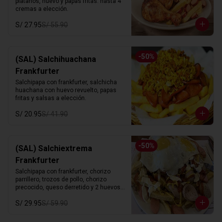
platanos, huevo y papas fritas. hasta 4 
cremas a elección.
S/ 27.95
S/ 55.90
-
50
%
(SAL) Salchihuachana
Frankfurter
Salchipapa con frankfurter, salchicha 
huachana con huevo revuelto, papas 
fritas y salsas a elección.
S/ 20.95
S/ 41.90
-
50
%
(SAL) Salchiextrema
Frankfurter
Salchipapa con frankfurter, chorizo 
parrillero, trozos de pollo, chorizo 
precocido, queso derretido y 2 huevos 
fritos. hasta 4 cremas a eleccion.
S/ 29.95
S/ 59.90