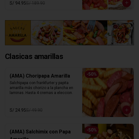
S/ 94.95
S/ 189.90
Clasicas amarillas
-
50
%
(AMA) Choripapa Amarilla
Salchipapa con frankfurter y papita 
amarilla más chorizo a la plancha en 
laminas. Hasta 4 cremas a eleccion.
S/ 24.95
S/ 49.90
-
50
%
(AMA) Salchimix con Papa