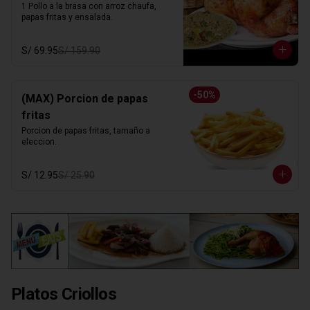
1 Pollo a la brasa con arroz chaufa, 
papas fritas y ensalada.
S/ 69.95
S/ 159.90
-
50
%
(MAX) Porcion de papas
fritas
Porcion de papas fritas, tamaño a 
eleccion.
S/ 12.95
S/ 25.90
Platos Criollos