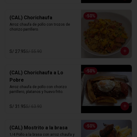
-
50
%
(CAL) Chorichaufa
Arroz chaufa de pollo con trozos de 
chorizo parrillero.
S/ 27.95
S/ 55.90
-
50
%
(CAL) Chorichaufa a Lo
Pobre
Arroz chaufa de pollo con chorizo 
parrillero, platanos y huevo frito.
S/ 31.95
S/ 63.90
-
50
%
(CAL) Mostrito a la brasa
1/4 Pollo a la brasa con arroz chaufa y 