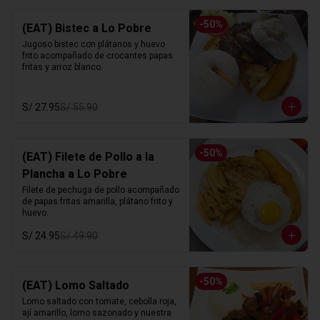
-
50
%
(EAT) Bistec a Lo Pobre
Jugoso bistec con plátanos y huevo 
frito acompañado de crocantes papas 
fritas y arroz blanco.
S/ 27.95
S/ 55.90
-
50
%
(EAT) Filete de Pollo a la
Plancha a Lo Pobre
Filete de pechuga de pollo acompañado 
de papas fritas amarilla, plátano frito y 
huevo.
S/ 24.95
S/ 49.90
-
50
%
(EAT) Lomo Saltado
Lomo saltado con tomate, cebolla roja, 
ají amarillo, lomo sazonado y nuestra 