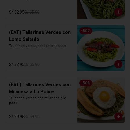
S/ 32.95
S/ 65.90
-
50
%
(EAT) Tallarines Verdes con
Lomo Saltado
Tallarines verdes con lomo saltado.
S/ 32.95
S/ 65.90
-
50
%
(EAT) Tallarines Verdes con
Milanesa a Lo Pobre
Tallarines verdes con milanesa a lo 
pobre.
S/ 29.95
S/ 59.90