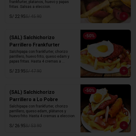
frankfurter, platanos, huevo y papas 
fritas. Salsas a eleccion.
S/ 22.95
S/ 45.90
-
50
%
(SAL) Salchichorizo
Parrillero Frankfurter
Salchipapa con frankfurter, chorizo 
parrillero, huevo frito, queso edam y 
papas fritas. Hasta 4 cremas a 
eleccion.
S/ 23.95
S/ 47.90
-
50
%
(SAL) Salchichorizo
Parrillero a Lo Pobre
Salchipapa con frankfurter, chorizo 
parrillero, queso edam, plátanos y 
huevo frito. Hasta 4 cremas a eleccion.
S/ 26.95
S/ 53.90