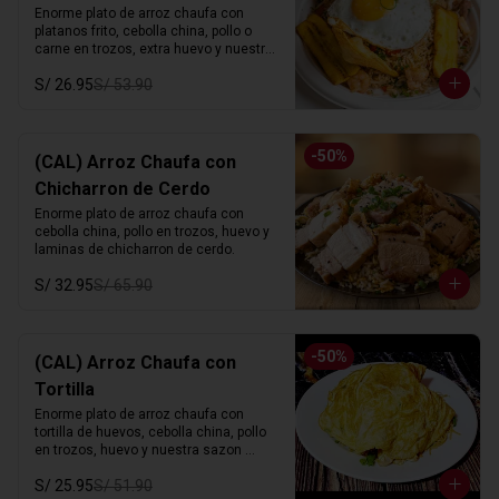
Enorme plato de arroz chaufa con 
platanos frito, cebolla china, pollo o 
carne en trozos, extra huevo y nuestra 
sazon especial.
S/ 26.95
S/ 53.90
-
50
%
(CAL) Arroz Chaufa con
Chicharron de Cerdo
Enorme plato de arroz chaufa con 
cebolla china, pollo en trozos, huevo y 
laminas de chicharron de cerdo.
S/ 32.95
S/ 65.90
-
50
%
(CAL) Arroz Chaufa con
Tortilla
Enorme plato de arroz chaufa con 
tortilla de huevos, cebolla china, pollo 
en trozos, huevo y nuestra sazon 
especial.
S/ 25.95
S/ 51.90