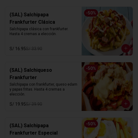
-
50
%
(SAL) Salchipapa
Frankfurter Clásica
Salchipapa clásica con frankfurter. 
Hasta 4 cremas a elección.
S/ 16.95
S/ 33.90
-
50
%
(SAL) Salchiqueso
Frankfurter
Salchipapa con frankfurter, queso edam 
y papas fritas. Hasta 4 cremas a 
elección.
S/ 19.95
S/ 39.90
-
50
%
(SAL) Salchipapa
Frankfurter Especial