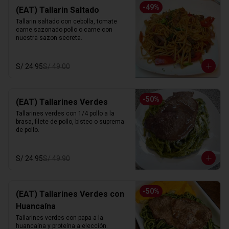
-
49
%
(EAT) Tallarin Saltado
Tallarin saltado con cebolla, tomate 
carne sazonado pollo o carne con 
nuestra sazon secreta.
S/ 24.95
S/ 49.00
-
50
%
(EAT) Tallarines Verdes
Tallarines verdes con 1/4 pollo a la 
brasa, filete de pollo, bistec o suprema 
de pollo.
S/ 24.95
S/ 49.90
-
50
%
(EAT) Tallarines Verdes con
Huancaína
Tallarines verdes con papa a la 
huancaína y proteína a elección.