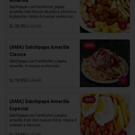
Amarilla
Salchipapa con frankfurter, papita 
amarilla más trozos de pollo y chorizo a 
la plancha. Hasta 4 cremas a eleccion.
S/ 26.95
S/ 53.90
-
50
%
(AMA) Salchipapa Amarilla
Clasica
Salchipapa con frankfurter y papita 
amarilla. 4 cremas a eleccion.
S/ 19.95
S/ 39.90
-
50
%
(AMA) Salchipapa Amarilla
Especial
Salchipapa con frankfurter y papita 
amarilla más dos huevos fritos. Hasta 4 
cremas a eleccion.
S/ 23.95
S/ 47.90