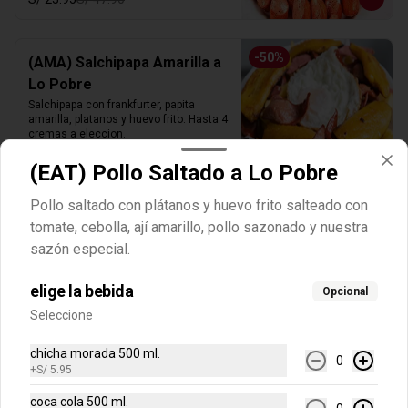
-
50
%
(AMA) Salchipapa Amarilla a
Lo Pobre
Salchipapa con frankfurter, papita 
amarilla, platanos y huevo frito. Hasta 4 
cremas a eleccion.
S/ 24.95
S/ 49.90
(EAT) Pollo Saltado a Lo Pobre
Pollo saltado con plátanos y huevo frito salteado con
-
50
%
(AMA) Salchipapa Royal
tomate, cebolla, ají amarillo, pollo sazonado y nuestra
Amarilla
sazón especial.
Salchipapa con frankfurter y papita 
amarilla más queso derretido y un 
elige la bebida
Opcional
huevo frito. Hasta 4 cremas a eleccion.
Seleccione
S/ 23.95
S/ 47.90
chicha morada 500 ml.
0
+
S/ 5.95
-
50
%
(AMA) Salchipollo con Papa
coca cola 500 ml.