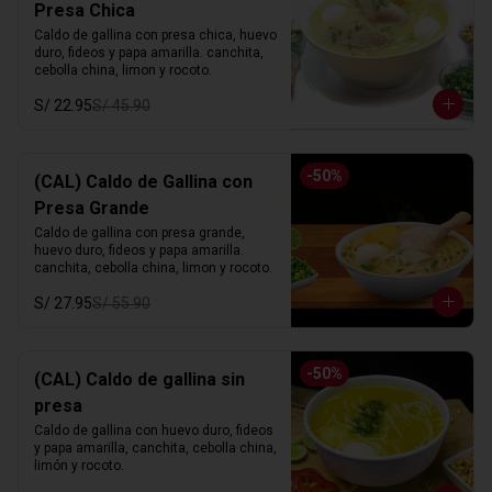
Presa Chica
Caldo de gallina con presa chica, huevo 
duro, fideos y papa amarilla. canchita, 
cebolla china, limon y rocoto.
S/ 22.95
S/ 45.90
-
50
%
(CAL) Caldo de Gallina con
Presa Grande
Caldo de gallina con presa grande, 
huevo duro, fideos y papa amarilla. 
canchita, cebolla china, limon y rocoto.
S/ 27.95
S/ 55.90
-
50
%
(CAL) Caldo de gallina sin
presa
Caldo de gallina con huevo duro, fideos 
y papa amarilla, canchita, cebolla china, 
limón y rocoto.