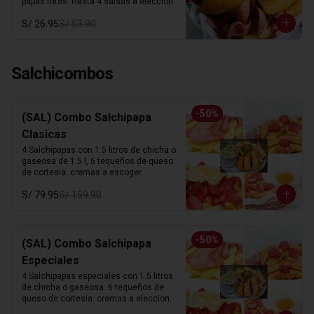
papas fritas. Hasta 4 salsas a elección.
S/ 26.95
S/ 53.90
Salchicombos
-
50
%
(SAL) Combo Salchipapa
Clasicas
4 Salchipapas con 1.5 litros de chicha o 
gaseosa de 1.5 l, 6 tequeños de queso 
de cortesia. cremas a escoger.
S/ 79.95
S/ 159.90
-
50
%
(SAL) Combo Salchipapa
Especiales
4 Salchipapas especiales con 1.5 litros 
de chicha o gaseosa. 6 tequeños de 
queso de cortesia. cremas a eleccion.