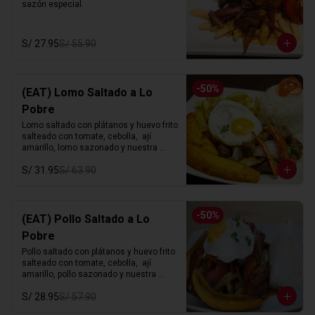
sazón especial.
S/ 27.95
S/ 55.90
-
50
%
(EAT) Lomo Saltado a Lo
Pobre
Lomo saltado con plátanos y huevo frito 
salteado con tomate, cebolla,  ají 
amarillo, lomo sazonado y nuestra 
sazón especial.
S/ 31.95
S/ 63.90
-
50
%
(EAT) Pollo Saltado a Lo
Pobre
Pollo saltado con plátanos y huevo frito 
salteado con tomate, cebolla,  ají 
amarillo, pollo sazonado y nuestra 
sazón especial.
S/ 28.95
S/ 57.90