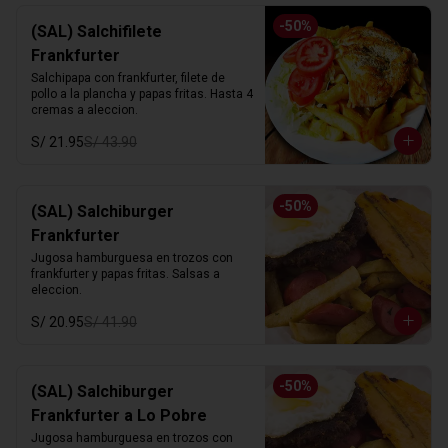
-
50
%
(SAL) Salchifilete
Frankfurter
Salchipapa con frankfurter, filete de 
pollo a la plancha y papas fritas. Hasta 4 
cremas a aleccion.
S/ 21.95
S/ 43.90
-
50
%
(SAL) Salchiburger
Frankfurter
Jugosa hamburguesa en trozos con 
frankfurter y papas fritas. Salsas a 
eleccion.
S/ 20.95
S/ 41.90
-
50
%
(SAL) Salchiburger
Frankfurter a Lo Pobre
Jugosa hamburguesa en trozos con 