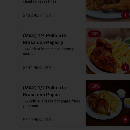
chaufa y papas fritas.
S/ 22.95
S/ 45.90
-
63
%
(MAX) 1/4 Pollo a la
Brasa con Papas y
Cremas
1/4 Pollo a la brasa con papas y 
cremas.
S/ 14.95
S/ 39.90
-
63
%
(MAX) 1/2 Pollo a la
Brasa con Papas
1/2 pollo a la brasa con papas fritas 
y cremas
S/ 29.95
S/ 79.90