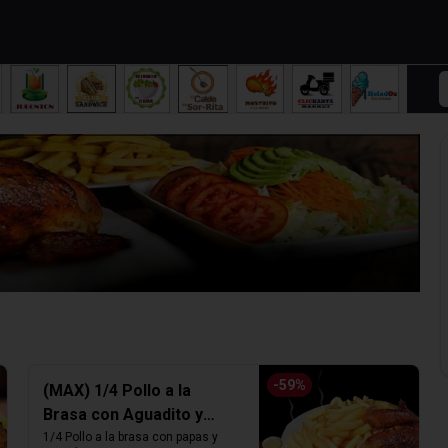
-
59
%
(MAX) 1/4 Pollo a la
Brasa con Aguadito y
Papas fritas
1/4 Pollo a la brasa con papas y 