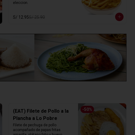
eleccion.
S/ 12.95
S/ 25.90
-
50
%
(EAT) Filete de Pollo a la
Plancha a Lo Pobre
Filete de pechuga de pollo 
acompañado de papas fritas 
amarilla, plátano frito y huevo.