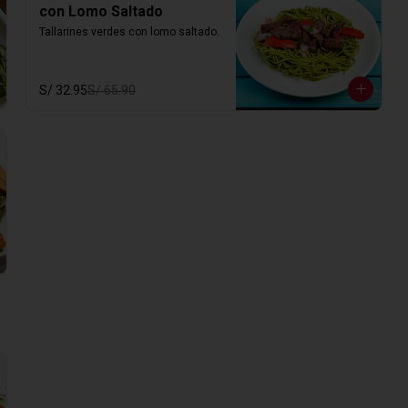
con Lomo Saltado
Tallarines verdes con lomo saltado.
S/ 32.95
S/ 65.90