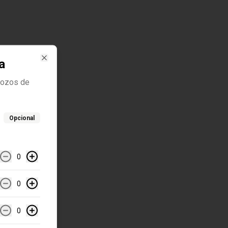
a
Close
trozos de
Opcional
0
0
0