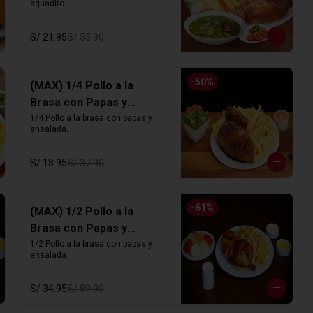
aguadito.
S/ 21.95
S/ 53.90
-
50
%
(MAX) 1/4 Pollo a la
Brasa con Papas y
Ensalada
1/4 Pollo a la brasa con papas y 
ensalada.
S/ 18.95
S/ 37.90
-
61
%
(MAX) 1/2 Pollo a la
Brasa con Papas y
Ensalada
1/2 Pollo a la brasa con papas y 
ensalada.
S/ 34.95
S/ 89.90