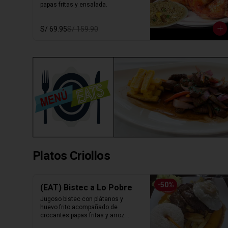
papas fritas y ensalada.
S/ 69.95
S/ 159.90
Platos Criollos
-
50
%
(EAT) Bistec a Lo Pobre
Jugoso bistec con plátanos y 
huevo frito acompañado de 
crocantes papas fritas y arroz 
blanco.