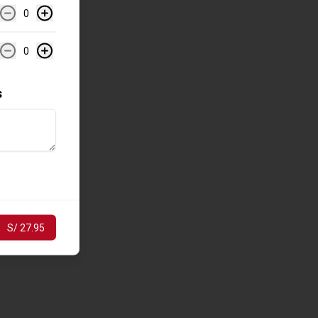
0
0
s
S/ 27.95