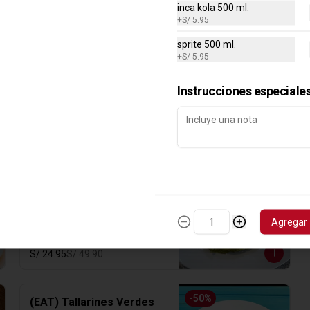
inca kola 500 ml.
+
S/ 5.95
sprite 500 ml.
+
S/ 5.95
Instrucciones especiale
-
50
%
(EAT) Tallarines Verdes
Tallarines verdes con 1/4 pollo a la 
brasa, filete de pollo, bistec o 
suprema de pollo.
Agregar
S/ 24.95
S/ 49.90
-
50
%
(EAT) Tallarines Verdes