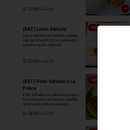
S/ 27.95
S/ 55.90
-
50
%
(EAT) Lomo Saltado
Lomo saltado con tomate, cebolla 
roja, ají amarillo, lomo sazonado y 
nuestra sazón especial.
S/ 27.95
S/ 55.90
-
50
%
(EAT) Pollo Saltado a Lo
Pobre
Pollo saltado con plátanos y huevo 
frito salteado con tomate, cebolla,  
ají amarillo, pollo sazonado y 
nuestra sazón especial.
S/ 28.95
S/ 57.90