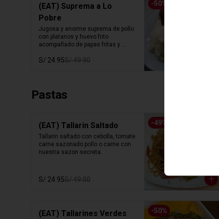
-
50
%
(EAT) Suprema a Lo
Pobre
Jugosa y enorme suprema de pollo 
con platanos y huevo frito 
acompañado de papas fritas y 
arroz blanco.
S/ 24.95
S/ 49.90
Pastas
-
49
%
(EAT) Tallarin Saltado
Tallarin saltado con cebolla, tomate 
carne sazonado pollo o carne con 
nuestra sazon secreta.
S/ 24.95
S/ 49.00
-
50
%
(EAT) Tallarines Verdes