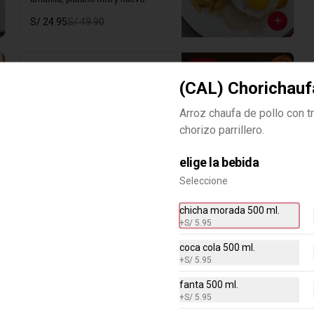
S/ 24.95
S/ 49.90
-
50
%
(EAT) Lomo Saltado a Lo
(CAL) Chorichauf
Pobre
Lomo saltado con plátanos y huevo 
Arroz chaufa de pollo con 
frito salteado con tomate, cebolla,  
ají amarillo, lomo sazonado y 
chorizo parrillero.
nuestra sazón especial.
S/ 31.95
S/ 63.90
elige la bebida
Seleccione
-
50
%
(EAT) Pollo saltado
chicha morada 500 ml.
Pollo saltado con tomate, cebolla,  
+
S/ 5.95
ají amarillo, pollo sazonado y 
nuestra sazón especial.
coca cola 500 ml.
+
S/ 5.95
S/ 24.95
S/ 49.90
fanta 500 ml.
+
S/ 5.95