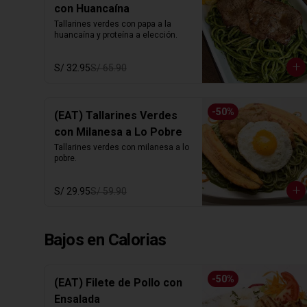
con Huancaína
Tallarines verdes con papa a la 
huancaína y proteína a elección.
S/ 32.95
S/ 65.90
-
50
%
(EAT) Tallarines Verdes
con Milanesa a Lo Pobre
Tallarines verdes con milanesa a lo 
pobre.
S/ 29.95
S/ 59.90
Bajos en Calorias
-
50
%
(EAT) Filete de Pollo con
Ensalada