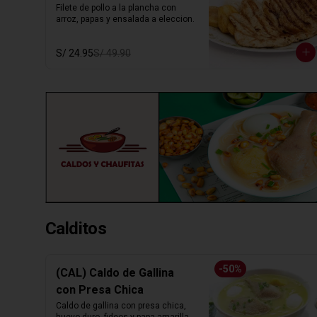
Filete de pollo a la plancha con 
arroz, papas y ensalada a eleccion.
S/ 24.95
S/ 49.90
Calditos
-
50
%
(CAL) Caldo de Gallina
con Presa Chica
Caldo de gallina con presa chica, 
huevo duro, fideos y papa amarilla. 