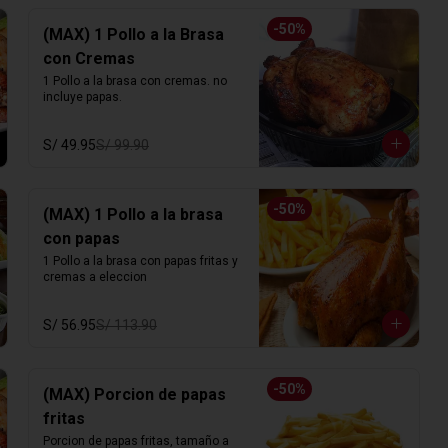
-
50
%
(MAX) 1 Pollo a la Brasa
con Cremas
1 Pollo a la brasa con cremas. no 
incluye papas.
S/ 49.95
S/ 99.90
-
50
%
(MAX) 1 Pollo a la brasa
con papas
1 Pollo a la brasa con papas fritas y 
cremas a eleccion
S/ 56.95
S/ 113.90
-
50
%
(MAX) Porcion de papas
fritas
Porcion de papas fritas, tamaño a 