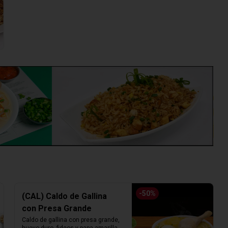
-
50
%
(CAL) Caldo de Gallina
con Presa Grande
Caldo de gallina con presa grande, 
huevo duro, fideos y papa amarilla. 