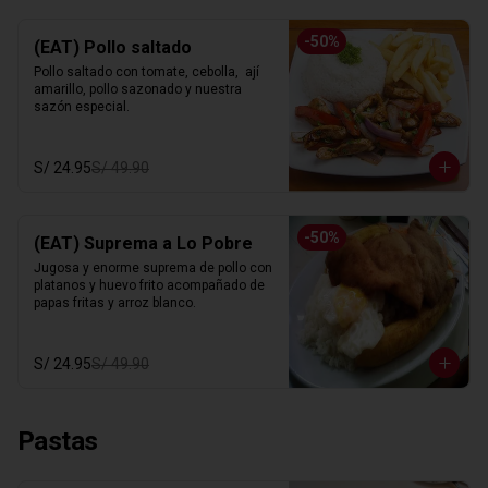
-
50
%
(EAT) Pollo saltado
Pollo saltado con tomate, cebolla,  ají 
amarillo, pollo sazonado y nuestra 
sazón especial.
S/ 24.95
S/ 49.90
-
50
%
(EAT) Suprema a Lo Pobre
Jugosa y enorme suprema de pollo con 
platanos y huevo frito acompañado de 
papas fritas y arroz blanco.
S/ 24.95
S/ 49.90
Pastas