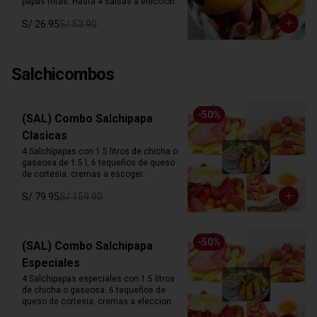
papas fritas. Hasta 4 salsas a elección.
S/ 26.95
S/ 53.90
Salchicombos
-
50
%
(SAL) Combo Salchipapa
Clasicas
4 Salchipapas con 1.5 litros de chicha o 
gaseosa de 1.5 l, 6 tequeños de queso 
de cortesia. cremas a escoger.
S/ 79.95
S/ 159.90
-
50
%
(SAL) Combo Salchipapa
Especiales
4 Salchipapas especiales con 1.5 litros 
de chicha o gaseosa. 6 tequeños de 
queso de cortesia. cremas a eleccion.