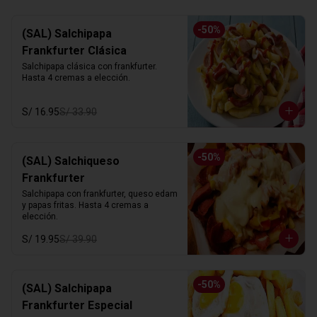
-
50
%
(SAL) Salchipapa
Frankfurter Clásica
Salchipapa clásica con frankfurter. 
Hasta 4 cremas a elección.
S/ 16.95
S/ 33.90
-
50
%
(SAL) Salchiqueso
Frankfurter
Salchipapa con frankfurter, queso edam 
y papas fritas. Hasta 4 cremas a 
elección.
S/ 19.95
S/ 39.90
-
50
%
(SAL) Salchipapa
Frankfurter Especial