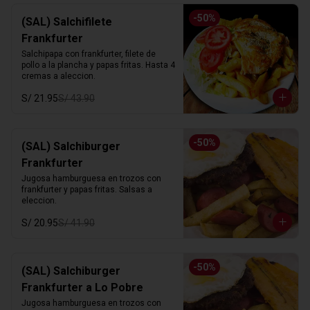
-
50
%
(SAL) Salchifilete
Frankfurter
Salchipapa con frankfurter, filete de 
pollo a la plancha y papas fritas. Hasta 4 
cremas a aleccion.
S/ 21.95
S/ 43.90
-
50
%
(SAL) Salchiburger
Frankfurter
Jugosa hamburguesa en trozos con 
frankfurter y papas fritas. Salsas a 
eleccion.
S/ 20.95
S/ 41.90
-
50
%
(SAL) Salchiburger
Frankfurter a Lo Pobre
Jugosa hamburguesa en trozos con 