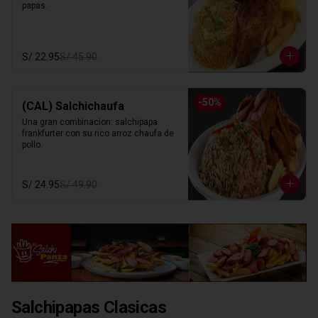
papas.
S/ 22.95
S/ 45.90
-
50
%
(CAL) Salchichaufa
Una gran combinacion: salchipapa 
frankfurter con su rico arroz chaufa de 
pollo.
S/ 24.95
S/ 49.90
Salchipapas Clasicas