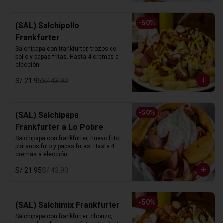
-
50
%
(SAL) Salchipollo
Frankfurter
Salchipapa con frankfurter, trozos de 
pollo y papas fritas. Hasta 4 cremas a 
elección.
S/ 21.95
S/ 43.90
-
50
%
(SAL) Salchipapa
Frankfurter a Lo Pobre
Salchipapa con frankfurter, huevo frito, 
plátanos frito y papas fritas. Hasta 4 
cremas a elección.
S/ 21.95
S/ 43.90
-
50
%
(SAL) Salchimix Frankfurter
Salchipapa con frankfurter, chorizo, 