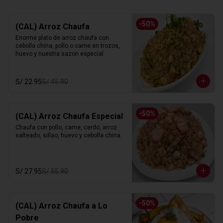
-
50
%
(CAL) Arroz Chaufa
Enorme plato de arroz chaufa con 
cebolla china, pollo o carne en trozos, 
huevo y nuestra sazon especial.
S/ 22.95
S/ 45.90
-
50
%
(CAL) Arroz Chaufa Especial
Chaufa con pollo, carne, cerdo, arroz 
salteado, sillao, huevo y cebolla china.
S/ 27.95
S/ 55.90
-
50
%
(CAL) Arroz Chaufa a Lo
Pobre