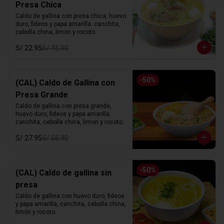
Presa Chica
Caldo de gallina con presa chica, huevo 
duro, fideos y papa amarilla. canchita, 
cebolla china, limon y rocoto.
S/ 22.95
S/ 45.90
-
50
%
(CAL) Caldo de Gallina con
Presa Grande
Caldo de gallina con presa grande, 
huevo duro, fideos y papa amarilla. 
canchita, cebolla china, limon y rocoto.
S/ 27.95
S/ 55.90
-
50
%
(CAL) Caldo de gallina sin
presa
Caldo de gallina con huevo duro, fideos 
y papa amarilla, canchita, cebolla china, 
limón y rocoto.