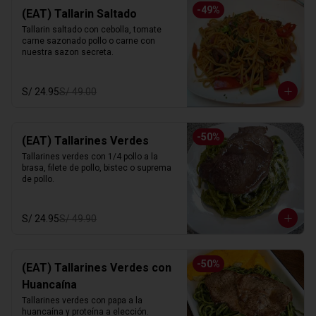
-
49
%
(EAT) Tallarin Saltado
Tallarin saltado con cebolla, tomate 
carne sazonado pollo o carne con 
nuestra sazon secreta.
S/ 24.95
S/ 49.00
-
50
%
(EAT) Tallarines Verdes
Tallarines verdes con 1/4 pollo a la 
brasa, filete de pollo, bistec o suprema 
de pollo.
S/ 24.95
S/ 49.90
-
50
%
(EAT) Tallarines Verdes con
Huancaína
Tallarines verdes con papa a la 
huancaína y proteína a elección.