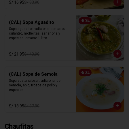
S/ 16.95
S/ 33.90
-
50
%
(CAL) Sopa Aguadito
Sopa aguadito tradicional con arroz, 
culantro, mollejitas, zanahoria y 
especies. envase 1 litro.
S/ 21.95
S/ 43.90
-
50
%
(CAL) Sopa de Semola
Sopa sustanciosa tradicional de 
semola, apio, trozos de pollo y 
especies.
S/ 18.95
S/ 37.90
Chaufitas