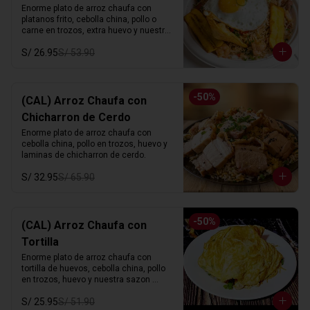
Enorme plato de arroz chaufa con 
platanos frito, cebolla china, pollo o 
carne en trozos, extra huevo y nuestra 
sazon especial.
S/ 26.95
S/ 53.90
-
50
%
(CAL) Arroz Chaufa con
Chicharron de Cerdo
Enorme plato de arroz chaufa con 
cebolla china, pollo en trozos, huevo y 
laminas de chicharron de cerdo.
S/ 32.95
S/ 65.90
-
50
%
(CAL) Arroz Chaufa con
Tortilla
Enorme plato de arroz chaufa con 
tortilla de huevos, cebolla china, pollo 
en trozos, huevo y nuestra sazon 
especial.
S/ 25.95
S/ 51.90