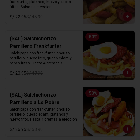
frankfurter, platanos, huevo y papas 
fritas. Salsas a eleccion.
S/ 22.95
S/ 45.90
-
50
%
(SAL) Salchichorizo
Parrillero Frankfurter
Salchipapa con frankfurter, chorizo 
parrillero, huevo frito, queso edam y 
papas fritas. Hasta 4 cremas a 
eleccion.
S/ 23.95
S/ 47.90
-
50
%
(SAL) Salchichorizo
Parrillero a Lo Pobre
Salchipapa con frankfurter, chorizo 
parrillero, queso edam, plátanos y 
huevo frito. Hasta 4 cremas a eleccion.
S/ 26.95
S/ 53.90