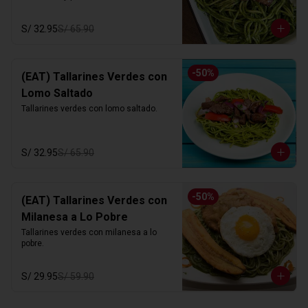
S/ 32.95
S/ 65.90
-
50
%
(EAT) Tallarines Verdes con
Lomo Saltado
Tallarines verdes con lomo saltado.
S/ 32.95
S/ 65.90
-
50
%
(EAT) Tallarines Verdes con
Milanesa a Lo Pobre
Tallarines verdes con milanesa a lo 
pobre.
S/ 29.95
S/ 59.90