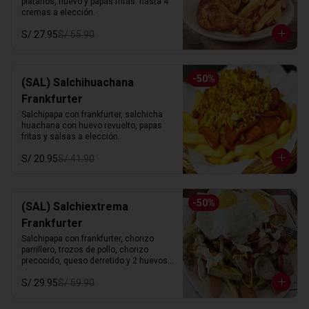
platanos, huevo y papas fritas. hasta 4 
cremas a elección.
S/ 27.95
S/ 55.90
-
50
%
(SAL) Salchihuachana
Frankfurter
Salchipapa con frankfurter, salchicha 
huachana con huevo revuelto, papas 
fritas y salsas a elección.
S/ 20.95
S/ 41.90
-
50
%
(SAL) Salchiextrema
Frankfurter
Salchipapa con frankfurter, chorizo 
parrillero, trozos de pollo, chorizo 
precocido, queso derretido y 2 huevos 
fritos. hasta 4 cremas a eleccion.
S/ 29.95
S/ 59.90