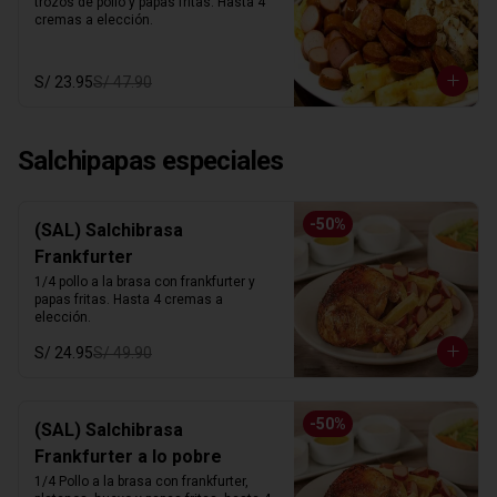
trozos de pollo y papas fritas. Hasta 4 
cremas a elección.
S/ 23.95
S/ 47.90
Salchipapas especiales
-
50
%
(SAL) Salchibrasa
Frankfurter
1/4 pollo a la brasa con frankfurter y 
papas fritas. Hasta 4 cremas a 
elección.
S/ 24.95
S/ 49.90
-
50
%
(SAL) Salchibrasa
Frankfurter a lo pobre
1/4 Pollo a la brasa con frankfurter, 