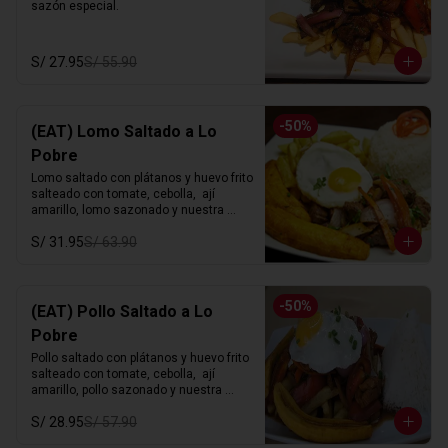
sazón especial.
S/ 27.95
S/ 55.90
-
50
%
(EAT) Lomo Saltado a Lo
Pobre
Lomo saltado con plátanos y huevo frito 
salteado con tomate, cebolla,  ají 
amarillo, lomo sazonado y nuestra 
sazón especial.
S/ 31.95
S/ 63.90
-
50
%
(EAT) Pollo Saltado a Lo
Pobre
Pollo saltado con plátanos y huevo frito 
salteado con tomate, cebolla,  ají 
amarillo, pollo sazonado y nuestra 
sazón especial.
S/ 28.95
S/ 57.90