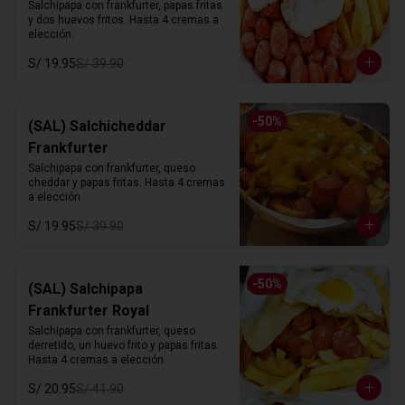
Salchipapa con frankfurter, papas fritas 
y dos huevos fritos. Hasta 4 cremas a 
elección.
S/ 19.95
S/ 39.90
-
50
%
(SAL) Salchicheddar
Frankfurter
Salchipapa con frankfurter, queso 
cheddar y papas fritas. Hasta 4 cremas 
a elección.
S/ 19.95
S/ 39.90
-
50
%
(SAL) Salchipapa
Frankfurter Royal
Salchipapa con frankfurter, queso 
derretido, un huevo frito y papas fritas. 
Hasta 4 cremas a elección.
S/ 20.95
S/ 41.90