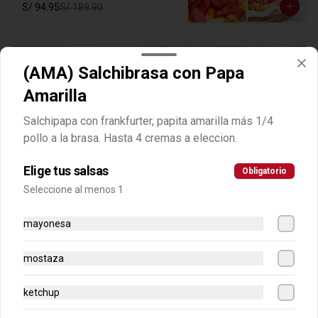
S/ 94.95
S/ 189.90
(AMA) Salchibrasa con Papa
Amarilla
Salchipapa con frankfurter, papita amarilla más 1/4
Clasicas amarillas
pollo a la brasa. Hasta 4 cremas a eleccion.
Elige tus salsas
-
50
%
Obligatorio
(AMA) Choripapa Amarilla
Seleccione al menos 1
Salchipapa con frankfurter y papita 
amarilla más chorizo a la plancha en 
laminas. Hasta 4 cremas a eleccion.
mayonesa
S/ 24.95
S/ 49.90
mostaza
ketchup
-
50
%
(AMA) Salchimix con Papa