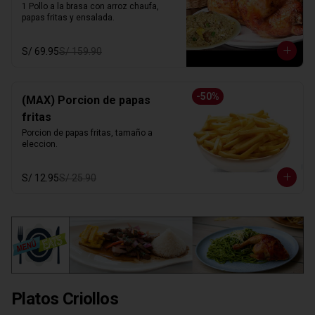
1 Pollo a la brasa con arroz chaufa, 
papas fritas y ensalada.
S/ 69.95
S/ 159.90
-
50
%
(MAX) Porcion de papas
fritas
Porcion de papas fritas, tamaño a 
eleccion.
S/ 12.95
S/ 25.90
Platos Criollos