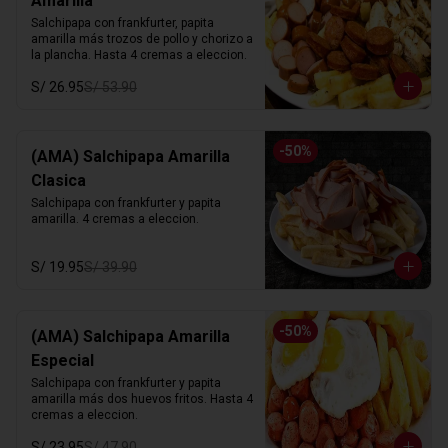
Amarilla
Salchipapa con frankfurter, papita 
amarilla más trozos de pollo y chorizo a 
la plancha. Hasta 4 cremas a eleccion.
S/ 26.95
S/ 53.90
-
50
%
(AMA) Salchipapa Amarilla
Clasica
Salchipapa con frankfurter y papita 
amarilla. 4 cremas a eleccion.
S/ 19.95
S/ 39.90
-
50
%
(AMA) Salchipapa Amarilla
Especial
Salchipapa con frankfurter y papita 
amarilla más dos huevos fritos. Hasta 4 
cremas a eleccion.
S/ 23.95
S/ 47.90