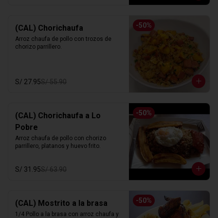
-
50
%
(CAL) Chorichaufa
Arroz chaufa de pollo con trozos de 
chorizo parrillero.
S/ 27.95
S/ 55.90
-
50
%
(CAL) Chorichaufa a Lo
Pobre
Arroz chaufa de pollo con chorizo 
parrillero, platanos y huevo frito.
S/ 31.95
S/ 63.90
-
50
%
(CAL) Mostrito a la brasa
1/4 Pollo a la brasa con arroz chaufa y 