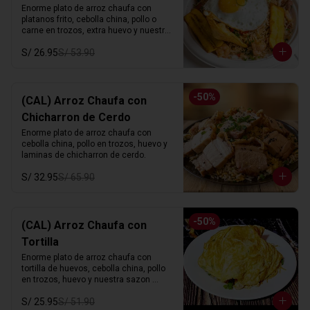
Enorme plato de arroz chaufa con 
platanos frito, cebolla china, pollo o 
carne en trozos, extra huevo y nuestra 
sazon especial.
S/ 26.95
S/ 53.90
-
50
%
(CAL) Arroz Chaufa con
Chicharron de Cerdo
Enorme plato de arroz chaufa con 
cebolla china, pollo en trozos, huevo y 
laminas de chicharron de cerdo.
S/ 32.95
S/ 65.90
-
50
%
(CAL) Arroz Chaufa con
Tortilla
Enorme plato de arroz chaufa con 
tortilla de huevos, cebolla china, pollo 
en trozos, huevo y nuestra sazon 
especial.
S/ 25.95
S/ 51.90