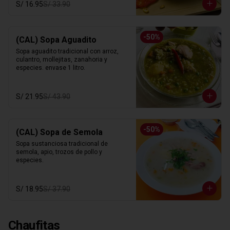
S/ 16.95
S/ 33.90
-
50
%
(CAL) Sopa Aguadito
Sopa aguadito tradicional con arroz, 
culantro, mollejitas, zanahoria y 
especies. envase 1 litro.
S/ 21.95
S/ 43.90
-
50
%
(CAL) Sopa de Semola
Sopa sustanciosa tradicional de 
semola, apio, trozos de pollo y 
especies.
S/ 18.95
S/ 37.90
Chaufitas