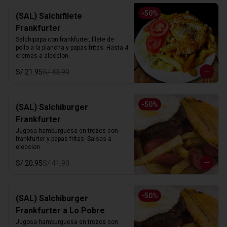
-
50
%
(SAL) Salchifilete
Frankfurter
Salchipapa con frankfurter, filete de 
pollo a la plancha y papas fritas. Hasta 4 
cremas a aleccion.
S/ 21.95
S/ 43.90
-
50
%
(SAL) Salchiburger
Frankfurter
Jugosa hamburguesa en trozos con 
frankfurter y papas fritas. Salsas a 
eleccion.
S/ 20.95
S/ 41.90
-
50
%
(SAL) Salchiburger
Frankfurter a Lo Pobre
Jugosa hamburguesa en trozos con 