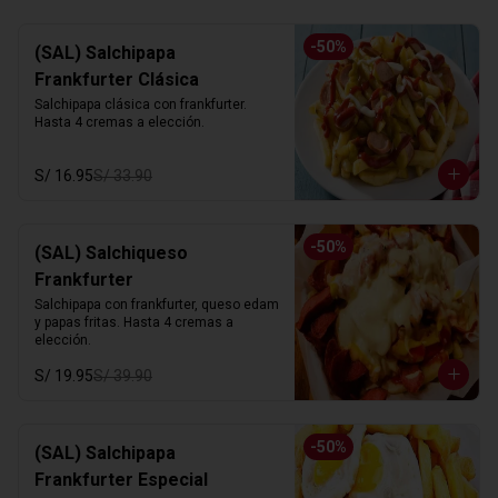
-
50
%
(SAL) Salchipapa
Frankfurter Clásica
Salchipapa clásica con frankfurter. 
Hasta 4 cremas a elección.
S/ 16.95
S/ 33.90
-
50
%
(SAL) Salchiqueso
Frankfurter
Salchipapa con frankfurter, queso edam 
y papas fritas. Hasta 4 cremas a 
elección.
S/ 19.95
S/ 39.90
-
50
%
(SAL) Salchipapa
Frankfurter Especial