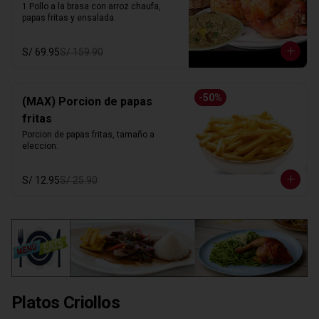
1 Pollo a la brasa con arroz chaufa, 
papas fritas y ensalada.
S/ 69.95
S/ 159.90
-
50
%
(MAX) Porcion de papas
fritas
Porcion de papas fritas, tamaño a 
eleccion.
S/ 12.95
S/ 25.90
Platos Criollos