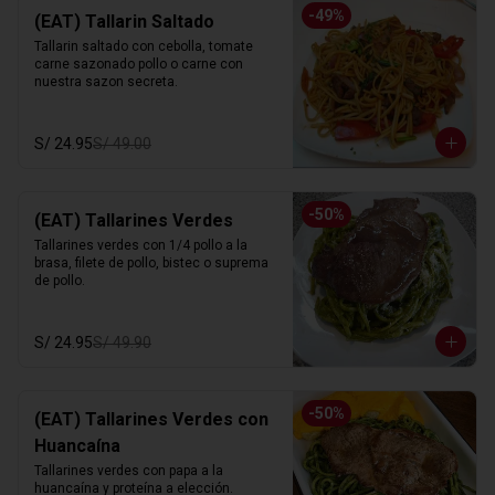
-
49
%
(EAT) Tallarin Saltado
Tallarin saltado con cebolla, tomate 
carne sazonado pollo o carne con 
nuestra sazon secreta.
S/ 24.95
S/ 49.00
-
50
%
(EAT) Tallarines Verdes
Tallarines verdes con 1/4 pollo a la 
brasa, filete de pollo, bistec o suprema 
de pollo.
S/ 24.95
S/ 49.90
-
50
%
(EAT) Tallarines Verdes con
Huancaína
Tallarines verdes con papa a la 
huancaína y proteína a elección.