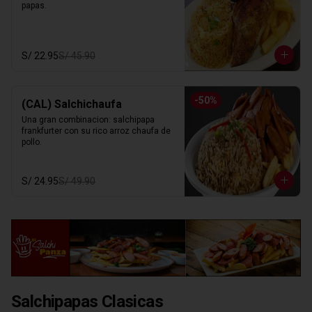
papas.
S/ 22.95
S/ 45.90
-
50
%
(CAL) Salchichaufa
Una gran combinacion: salchipapa 
frankfurter con su rico arroz chaufa de 
pollo.
S/ 24.95
S/ 49.90
Salchipapas Clasicas