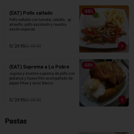
-
50
%
(EAT) Pollo saltado
Pollo saltado con tomate, cebolla,  ají 
amarillo, pollo sazonado y nuestra 
sazón especial.
S/ 24.95
S/ 49.90
-
50
%
(EAT) Suprema a Lo Pobre
Jugosa y enorme suprema de pollo con 
platanos y huevo frito acompañado de 
papas fritas y arroz blanco.
S/ 24.95
S/ 49.90
Pastas