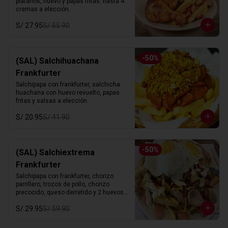
platanos, huevo y papas fritas. hasta 4 
cremas a elección.
S/ 27.95
S/ 55.90
-
50
%
(SAL) Salchihuachana
Frankfurter
Salchipapa con frankfurter, salchicha 
huachana con huevo revuelto, papas 
fritas y salsas a elección.
S/ 20.95
S/ 41.90
-
50
%
(SAL) Salchiextrema
Frankfurter
Salchipapa con frankfurter, chorizo 
parrillero, trozos de pollo, chorizo 
precocido, queso derretido y 2 huevos 
fritos. hasta 4 cremas a eleccion.
S/ 29.95
S/ 59.90