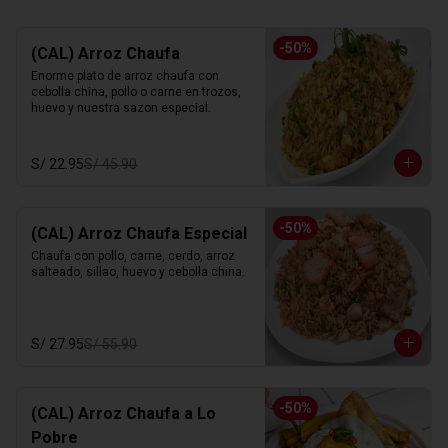
-
50
%
(CAL) Arroz Chaufa
Enorme plato de arroz chaufa con 
cebolla china, pollo o carne en trozos, 
huevo y nuestra sazon especial.
S/ 22.95
S/ 45.90
-
50
%
(CAL) Arroz Chaufa Especial
Chaufa con pollo, carne, cerdo, arroz 
salteado, sillao, huevo y cebolla china.
S/ 27.95
S/ 55.90
-
50
%
(CAL) Arroz Chaufa a Lo
Pobre