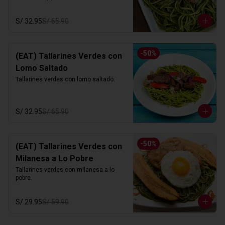
S/ 32.95
S/ 65.90
-
50
%
(EAT) Tallarines Verdes con
Lomo Saltado
Tallarines verdes con lomo saltado.
S/ 32.95
S/ 65.90
-
50
%
(EAT) Tallarines Verdes con
Milanesa a Lo Pobre
Tallarines verdes con milanesa a lo 
pobre.
S/ 29.95
S/ 59.90