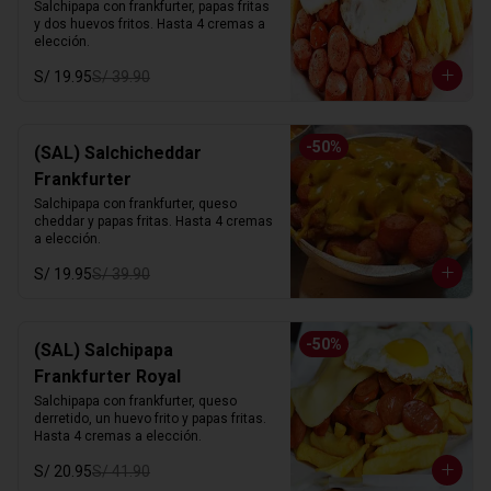
Salchipapa con frankfurter, papas fritas 
y dos huevos fritos. Hasta 4 cremas a 
elección.
S/ 19.95
S/ 39.90
-
50
%
(SAL) Salchicheddar
Frankfurter
Salchipapa con frankfurter, queso 
cheddar y papas fritas. Hasta 4 cremas 
a elección.
S/ 19.95
S/ 39.90
-
50
%
(SAL) Salchipapa
Frankfurter Royal
Salchipapa con frankfurter, queso 
derretido, un huevo frito y papas fritas. 
Hasta 4 cremas a elección.
S/ 20.95
S/ 41.90