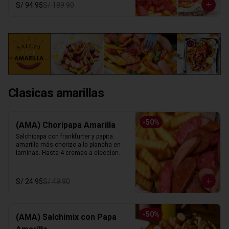
S/ 94.95
S/ 189.90
Clasicas amarillas
-
50
%
(AMA) Choripapa Amarilla
Salchipapa con frankfurter y papita 
amarilla más chorizo a la plancha en 
laminas. Hasta 4 cremas a eleccion.
S/ 24.95
S/ 49.90
-
50
%
(AMA) Salchimix con Papa