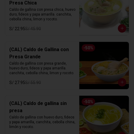
Presa Chica
Caldo de gallina con presa chica, huevo 
duro, fideos y papa amarilla. canchita, 
cebolla china, limon y rocoto.
S/ 22.95
S/ 45.90
-
50
%
(CAL) Caldo de Gallina con
Presa Grande
Caldo de gallina con presa grande, 
huevo duro, fideos y papa amarilla. 
canchita, cebolla china, limon y rocoto.
S/ 27.95
S/ 55.90
-
50
%
(CAL) Caldo de gallina sin
presa
Caldo de gallina con huevo duro, fideos 
y papa amarilla, canchita, cebolla china, 
limón y rocoto.