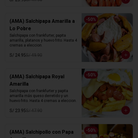
-
50
%
(AMA) Salchipapa Amarilla a
Lo Pobre
Salchipapa con frankfurter, papita 
amarilla, platanos y huevo frito. Hasta 4 
cremas a eleccion.
S/ 24.95
S/ 49.90
-
50
%
(AMA) Salchipapa Royal
Amarilla
Salchipapa con frankfurter y papita 
amarilla más queso derretido y un 
huevo frito. Hasta 4 cremas a eleccion.
S/ 23.95
S/ 47.90
-
50
%
(AMA) Salchipollo con Papa