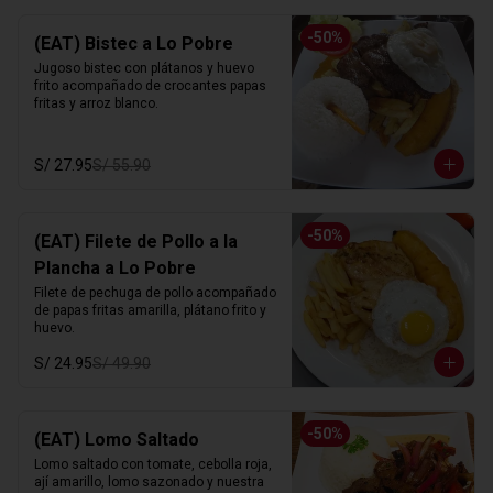
-
50
%
(EAT) Bistec a Lo Pobre
Jugoso bistec con plátanos y huevo 
frito acompañado de crocantes papas 
fritas y arroz blanco.
S/ 27.95
S/ 55.90
-
50
%
(EAT) Filete de Pollo a la
Plancha a Lo Pobre
Filete de pechuga de pollo acompañado 
de papas fritas amarilla, plátano frito y 
huevo.
S/ 24.95
S/ 49.90
-
50
%
(EAT) Lomo Saltado
Lomo saltado con tomate, cebolla roja, 
ají amarillo, lomo sazonado y nuestra 