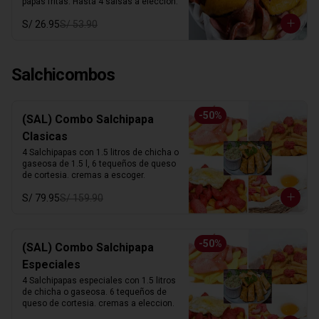
papas fritas. Hasta 4 salsas a elección.
S/ 26.95
S/ 53.90
Salchicombos
-
50
%
(SAL) Combo Salchipapa
Clasicas
4 Salchipapas con 1.5 litros de chicha o 
gaseosa de 1.5 l, 6 tequeños de queso 
de cortesia. cremas a escoger.
S/ 79.95
S/ 159.90
-
50
%
(SAL) Combo Salchipapa
Especiales
4 Salchipapas especiales con 1.5 litros 
de chicha o gaseosa. 6 tequeños de 
queso de cortesia. cremas a eleccion.