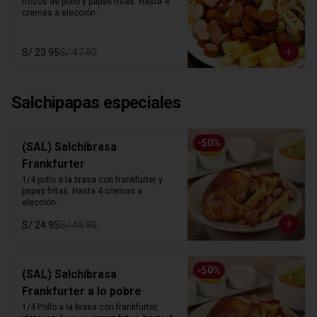
trozos de pollo y papas fritas. Hasta 4 
cremas a elección.
S/ 23.95
S/ 47.90
Salchipapas especiales
-
50
%
(SAL) Salchibrasa
Frankfurter
1/4 pollo a la brasa con frankfurter y 
papas fritas. Hasta 4 cremas a 
elección.
S/ 24.95
S/ 49.90
-
50
%
(SAL) Salchibrasa
Frankfurter a lo pobre
1/4 Pollo a la brasa con frankfurter, 