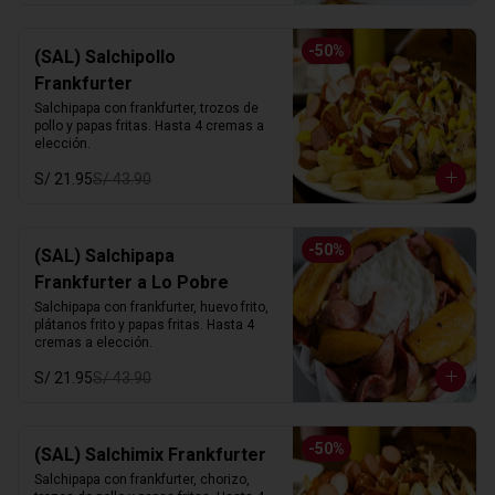
-
50
%
(SAL) Salchipollo
Frankfurter
Salchipapa con frankfurter, trozos de 
pollo y papas fritas. Hasta 4 cremas a 
elección.
S/ 21.95
S/ 43.90
-
50
%
(SAL) Salchipapa
Frankfurter a Lo Pobre
Salchipapa con frankfurter, huevo frito, 
plátanos frito y papas fritas. Hasta 4 
cremas a elección.
S/ 21.95
S/ 43.90
-
50
%
(SAL) Salchimix Frankfurter
Salchipapa con frankfurter, chorizo, 