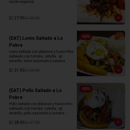
sazón especial.
S/ 27.95
S/ 55.90
-
50
%
(EAT) Lomo Saltado a Lo
Pobre
Lomo saltado con plátanos y huevo frito 
salteado con tomate, cebolla,  ají 
amarillo, lomo sazonado y nuestra 
sazón especial.
S/ 31.95
S/ 63.90
-
50
%
(EAT) Pollo Saltado a Lo
Pobre
Pollo saltado con plátanos y huevo frito 
salteado con tomate, cebolla,  ají 
amarillo, pollo sazonado y nuestra 
sazón especial.
S/ 28.95
S/ 57.90