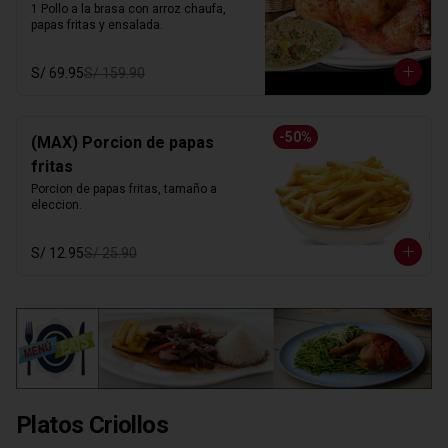
1 Pollo a la brasa con arroz chaufa, 
papas fritas y ensalada.
S/ 69.95
S/ 159.90
-
50
%
(MAX) Porcion de papas
fritas
Porcion de papas fritas, tamaño a 
eleccion.
S/ 12.95
S/ 25.90
Platos Criollos