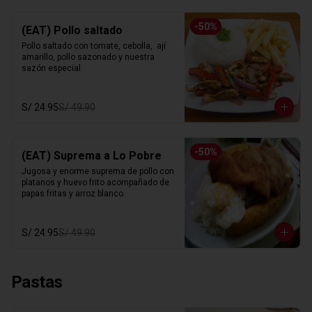
-
50
%
(EAT) Pollo saltado
Pollo saltado con tomate, cebolla,  ají 
amarillo, pollo sazonado y nuestra 
sazón especial.
S/ 24.95
S/ 49.90
-
50
%
(EAT) Suprema a Lo Pobre
Jugosa y enorme suprema de pollo con 
platanos y huevo frito acompañado de 
papas fritas y arroz blanco.
S/ 24.95
S/ 49.90
Pastas