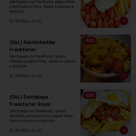
Salchipapa con frankfurter, papas fritas 
y dos huevos fritos. Hasta 4 cremas a 
elección.
S/ 19.95
S/ 39.90
-
50
%
(SAL) Salchicheddar
Frankfurter
Salchipapa con frankfurter, queso 
cheddar y papas fritas. Hasta 4 cremas 
a elección.
S/ 19.95
S/ 39.90
-
50
%
(SAL) Salchipapa
Frankfurter Royal
Salchipapa con frankfurter, queso 
derretido, un huevo frito y papas fritas. 
Hasta 4 cremas a elección.
S/ 20.95
S/ 41.90