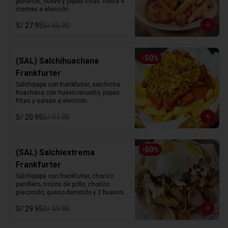
platanos, huevo y papas fritas. hasta 4 
cremas a elección.
S/ 27.95
S/ 55.90
-
50
%
(SAL) Salchihuachana
Frankfurter
Salchipapa con frankfurter, salchicha 
huachana con huevo revuelto, papas 
fritas y salsas a elección.
S/ 20.95
S/ 41.90
-
50
%
(SAL) Salchiextrema
Frankfurter
Salchipapa con frankfurter, chorizo 
parrillero, trozos de pollo, chorizo 
precocido, queso derretido y 2 huevos 
fritos. hasta 4 cremas a eleccion.
S/ 29.95
S/ 59.90