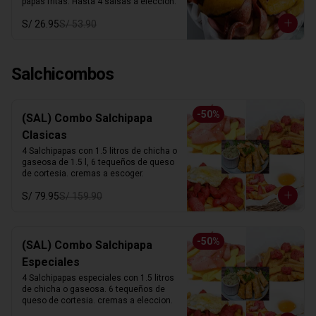
papas fritas. Hasta 4 salsas a elección.
S/ 26.95
S/ 53.90
Salchicombos
-
50
%
(SAL) Combo Salchipapa
Clasicas
4 Salchipapas con 1.5 litros de chicha o 
gaseosa de 1.5 l, 6 tequeños de queso 
de cortesia. cremas a escoger.
S/ 79.95
S/ 159.90
-
50
%
(SAL) Combo Salchipapa
Especiales
4 Salchipapas especiales con 1.5 litros 
de chicha o gaseosa. 6 tequeños de 
queso de cortesia. cremas a eleccion.