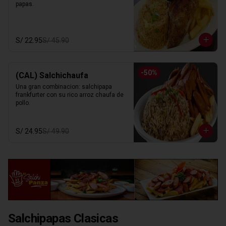
papas.
S/ 22.95
S/ 45.90
-
50
%
(CAL) Salchichaufa
Una gran combinacion: salchipapa 
frankfurter con su rico arroz chaufa de 
pollo.
S/ 24.95
S/ 49.90
Salchipapas Clasicas