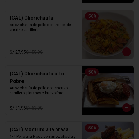
-
50
%
(CAL) Chorichaufa
Arroz chaufa de pollo con trozos de 
chorizo parrillero.
S/ 27.95
S/ 55.90
-
50
%
(CAL) Chorichaufa a Lo
Pobre
Arroz chaufa de pollo con chorizo 
parrillero, platanos y huevo frito.
S/ 31.95
S/ 63.90
-
50
%
(CAL) Mostrito a la brasa
1/4 Pollo a la brasa con arroz chaufa y 