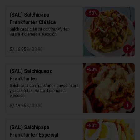
-
50
%
(SAL) Salchipapa
Frankfurter Clásica
Salchipapa clásica con frankfurter. 
Hasta 4 cremas a elección.
S/ 16.95
S/ 33.90
-
50
%
(SAL) Salchiqueso
Frankfurter
Salchipapa con frankfurter, queso edam 
y papas fritas. Hasta 4 cremas a 
elección.
S/ 19.95
S/ 39.90
-
50
%
(SAL) Salchipapa
Frankfurter Especial