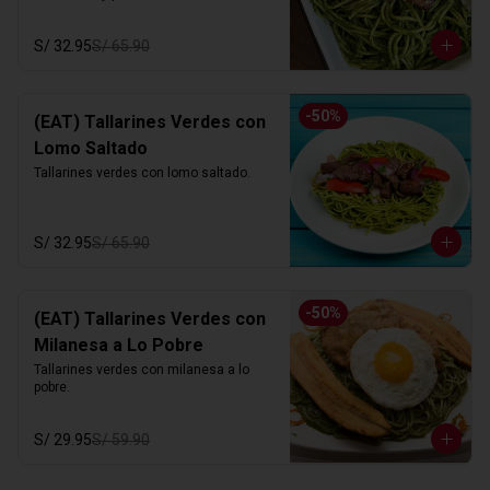
S/ 32.95
S/ 65.90
-
50
%
(EAT) Tallarines Verdes con
Lomo Saltado
Tallarines verdes con lomo saltado.
S/ 32.95
S/ 65.90
-
50
%
(EAT) Tallarines Verdes con
Milanesa a Lo Pobre
Tallarines verdes con milanesa a lo 
pobre.
S/ 29.95
S/ 59.90