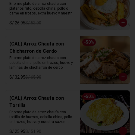
Enorme plato de arroz chaufa con 
platanos frito, cebolla china, pollo o 
carne en trozos, extra huevo y nuestra 
sazon especial.
S/ 26.95
S/ 53.90
-
50
%
(CAL) Arroz Chaufa con
Chicharron de Cerdo
Enorme plato de arroz chaufa con 
cebolla china, pollo en trozos, huevo y 
laminas de chicharron de cerdo.
S/ 32.95
S/ 65.90
-
50
%
(CAL) Arroz Chaufa con
Tortilla
Enorme plato de arroz chaufa con 
tortilla de huevos, cebolla china, pollo 
en trozos, huevo y nuestra sazon 
especial.
S/ 25.95
S/ 51.90