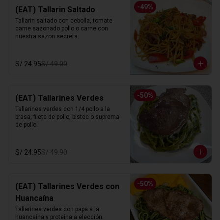
-
49
%
(EAT) Tallarin Saltado
Tallarin saltado con cebolla, tomate 
carne sazonado pollo o carne con 
nuestra sazon secreta.
S/ 24.95
S/ 49.00
-
50
%
(EAT) Tallarines Verdes
Tallarines verdes con 1/4 pollo a la 
brasa, filete de pollo, bistec o suprema 
de pollo.
S/ 24.95
S/ 49.90
-
50
%
(EAT) Tallarines Verdes con
Huancaína
Tallarines verdes con papa a la 
huancaína y proteína a elección.