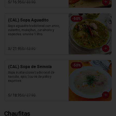
S/ 16.95
S/ 33.90
-
50
%
(CAL) Sopa Aguadito
Sopa aguadito tradicional con arroz, 
culantro, mollejitas, zanahoria y 
especies. envase 1 litro.
S/ 21.95
S/ 43.90
-
50
%
(CAL) Sopa de Semola
Sopa sustanciosa tradicional de 
semola, apio, trozos de pollo y 
especies.
S/ 18.95
S/ 37.90
Chaufitas