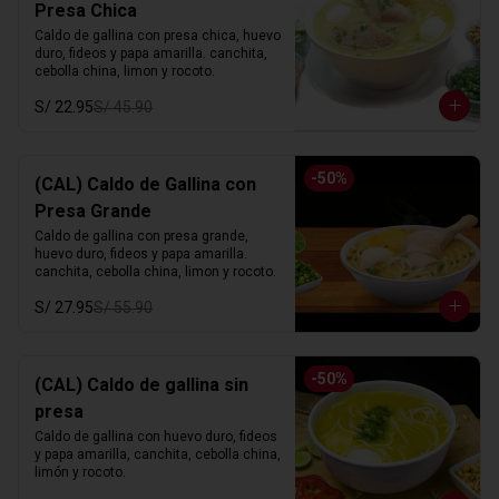
Presa Chica
Caldo de gallina con presa chica, huevo 
duro, fideos y papa amarilla. canchita, 
cebolla china, limon y rocoto.
S/ 22.95
S/ 45.90
-
50
%
(CAL) Caldo de Gallina con
Presa Grande
Caldo de gallina con presa grande, 
huevo duro, fideos y papa amarilla. 
canchita, cebolla china, limon y rocoto.
S/ 27.95
S/ 55.90
-
50
%
(CAL) Caldo de gallina sin
presa
Caldo de gallina con huevo duro, fideos 
y papa amarilla, canchita, cebolla china, 
limón y rocoto.