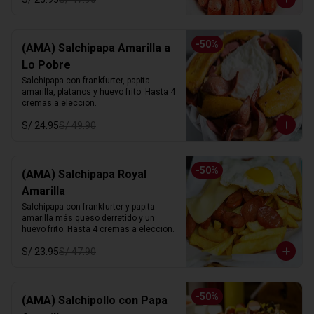
-
50
%
(AMA) Salchipapa Amarilla a
Lo Pobre
Salchipapa con frankfurter, papita 
amarilla, platanos y huevo frito. Hasta 4 
cremas a eleccion.
S/ 24.95
S/ 49.90
-
50
%
(AMA) Salchipapa Royal
Amarilla
Salchipapa con frankfurter y papita 
amarilla más queso derretido y un 
huevo frito. Hasta 4 cremas a eleccion.
S/ 23.95
S/ 47.90
-
50
%
(AMA) Salchipollo con Papa