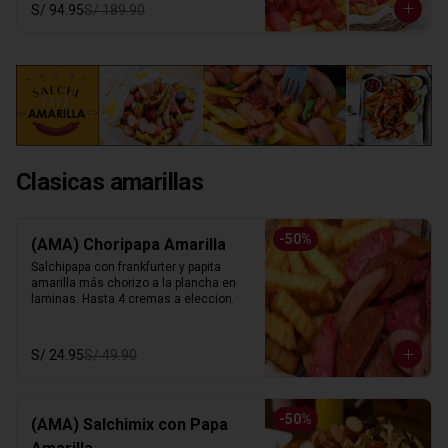
S/ 94.95
S/ 189.90
Clasicas amarillas
-
50
%
(AMA) Choripapa Amarilla
Salchipapa con frankfurter y papita 
amarilla más chorizo a la plancha en 
laminas. Hasta 4 cremas a eleccion.
S/ 24.95
S/ 49.90
-
50
%
(AMA) Salchimix con Papa