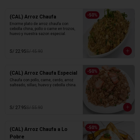
-
50
%
(CAL) Arroz Chaufa
Enorme plato de arroz chaufa con 
cebolla china, pollo o carne en trozos, 
huevo y nuestra sazon especial.
S/ 22.95
S/ 45.90
-
50
%
(CAL) Arroz Chaufa Especial
Chaufa con pollo, carne, cerdo, arroz 
salteado, sillao, huevo y cebolla china.
S/ 27.95
S/ 55.90
-
50
%
(CAL) Arroz Chaufa a Lo
Pobre