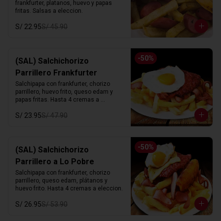
frankfurter, platanos, huevo y papas 
fritas. Salsas a eleccion.
S/ 22.95
S/ 45.90
-
50
%
(SAL) Salchichorizo
Parrillero Frankfurter
Salchipapa con frankfurter, chorizo 
parrillero, huevo frito, queso edam y 
papas fritas. Hasta 4 cremas a 
eleccion.
S/ 23.95
S/ 47.90
-
50
%
(SAL) Salchichorizo
Parrillero a Lo Pobre
Salchipapa con frankfurter, chorizo 
parrillero, queso edam, plátanos y 
huevo frito. Hasta 4 cremas a eleccion.
S/ 26.95
S/ 53.90