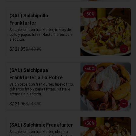
-
50
%
(SAL) Salchipollo
Frankfurter
Salchipapa con frankfurter, trozos de 
pollo y papas fritas. Hasta 4 cremas a 
elección.
S/ 21.95
S/ 43.90
-
50
%
(SAL) Salchipapa
Frankfurter a Lo Pobre
Salchipapa con frankfurter, huevo frito, 
plátanos frito y papas fritas. Hasta 4 
cremas a elección.
S/ 21.95
S/ 43.90
-
50
%
(SAL) Salchimix Frankfurter
Salchipapa con frankfurter, chorizo, 