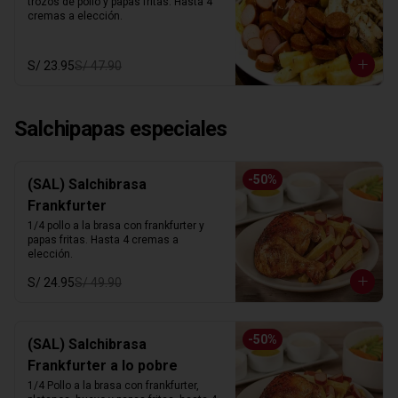
trozos de pollo y papas fritas. Hasta 4 
cremas a elección.
S/ 23.95
S/ 47.90
Salchipapas especiales
-
50
%
(SAL) Salchibrasa
Frankfurter
1/4 pollo a la brasa con frankfurter y 
papas fritas. Hasta 4 cremas a 
elección.
S/ 24.95
S/ 49.90
-
50
%
(SAL) Salchibrasa
Frankfurter a lo pobre
1/4 Pollo a la brasa con frankfurter, 