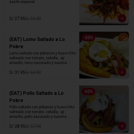
sazón especial.
S/ 27.95
S/ 55.90
-
50
%
(EAT) Lomo Saltado a Lo
Pobre
Lomo saltado con plátanos y huevo frito 
salteado con tomate, cebolla,  ají 
amarillo, lomo sazonado y nuestra 
sazón especial.
S/ 31.95
S/ 63.90
-
50
%
(EAT) Pollo Saltado a Lo
Pobre
Pollo saltado con plátanos y huevo frito 
salteado con tomate, cebolla,  ají 
amarillo, pollo sazonado y nuestra 
sazón especial.
S/ 28.95
S/ 57.90