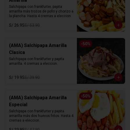
Amarilla
Salchipapa con frankfurter, papita 
amarilla más trozos de pollo y chorizo a 
la plancha. Hasta 4 cremas a eleccion.
S/ 26.95
S/ 53.90
-
50
%
(AMA) Salchipapa Amarilla
Clasica
Salchipapa con frankfurter y papita 
amarilla. 4 cremas a eleccion.
S/ 19.95
S/ 39.90
-
50
%
(AMA) Salchipapa Amarilla
Especial
Salchipapa con frankfurter y papita 
amarilla más dos huevos fritos. Hasta 4 
cremas a eleccion.
S/ 23.95
S/ 47.90