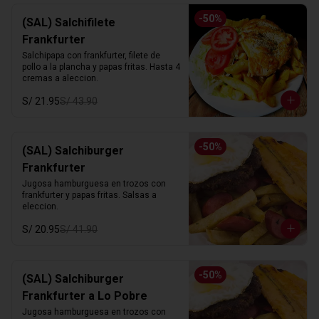
-
50
%
(SAL) Salchifilete
Frankfurter
Salchipapa con frankfurter, filete de 
pollo a la plancha y papas fritas. Hasta 4 
cremas a aleccion.
S/ 21.95
S/ 43.90
-
50
%
(SAL) Salchiburger
Frankfurter
Jugosa hamburguesa en trozos con 
frankfurter y papas fritas. Salsas a 
eleccion.
S/ 20.95
S/ 41.90
-
50
%
(SAL) Salchiburger
Frankfurter a Lo Pobre
Jugosa hamburguesa en trozos con 