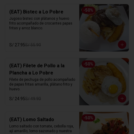
-
50
%
(EAT) Bistec a Lo Pobre
Jugoso bistec con plátanos y huevo 
frito acompañado de crocantes papas 
fritas y arroz blanco.
S/ 27.95
S/ 55.90
-
50
%
(EAT) Filete de Pollo a la
Plancha a Lo Pobre
Filete de pechuga de pollo acompañado 
de papas fritas amarilla, plátano frito y 
huevo.
S/ 24.95
S/ 49.90
-
50
%
(EAT) Lomo Saltado
Lomo saltado con tomate, cebolla roja, 
ají amarillo, lomo sazonado y nuestra 