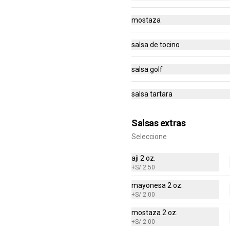
S/ 24.95
S/ 49.90
mostaza
salsa de tocino
-
50
%
(EAT) Lomo Saltado a Lo
Pobre
salsa golf
Lomo saltado con plátanos y huevo 
frito salteado con tomate, cebolla,  
ají amarillo, lomo sazonado y 
salsa tartara
nuestra sazón especial.
S/ 31.95
S/ 63.90
Salsas extras
Seleccione
-
50
%
(EAT) Pollo saltado
Pollo saltado con tomate, cebolla,  
aji 2 oz.
ají amarillo, pollo sazonado y 
+
S/ 2.50
nuestra sazón especial.
mayonesa 2 oz.
+
S/ 2.00
S/ 24.95
S/ 49.90
mostaza 2 oz.
+
S/ 2.00