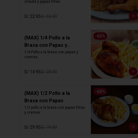
chaufa y papas fritas.
S/ 22.95
S/ 45.90
-
63
%
(MAX) 1/4 Pollo a la
Brasa con Papas y
Cremas
1/4 Pollo a la brasa con papas y 
cremas.
S/ 14.95
S/ 39.90
-
63
%
(MAX) 1/2 Pollo a la
Brasa con Papas
1/2 pollo a la brasa con papas fritas 
y cremas
S/ 29.95
S/ 79.90