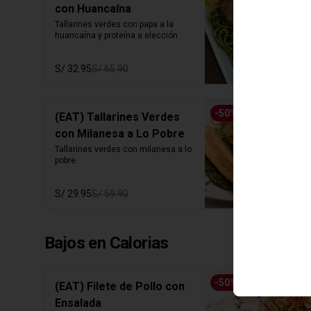
con Huancaína
Tallarines verdes con papa a la 
huancaína y proteína a elección.
S/ 32.95
S/ 65.90
-
50
%
(EAT) Tallarines Verdes
con Milanesa a Lo Pobre
Tallarines verdes con milanesa a lo 
pobre.
S/ 29.95
S/ 59.90
Bajos en Calorias
-
50
%
(EAT) Filete de Pollo con
Ensalada