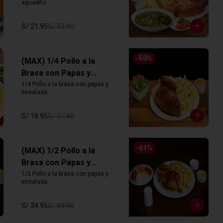
aguadito.
S/ 21.95
S/ 53.90
-
50
%
(MAX) 1/4 Pollo a la
Brasa con Papas y
Ensalada
1/4 Pollo a la brasa con papas y 
ensalada.
S/ 18.95
S/ 37.90
-
61
%
(MAX) 1/2 Pollo a la
Brasa con Papas y
Ensalada
1/2 Pollo a la brasa con papas y 
ensalada.
S/ 34.95
S/ 89.90