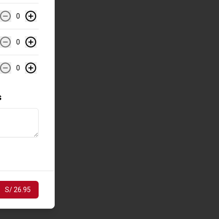
0
0
0
s
S/ 26.95