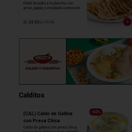
Filete de pollo a la plancha con 
arroz, papas y ensalada a eleccion.
S/ 24.95
S/ 49.90
Calditos
-
50
%
(CAL) Caldo de Gallina
con Presa Chica
Caldo de gallina con presa chica, 
huevo duro, fideos y papa amarilla. 