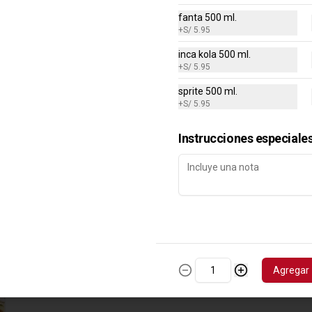
con Lomo Saltado
fanta 500 ml.
Tallarines verdes con lomo saltado.
+
S/ 5.95
inca kola 500 ml.
+
S/ 5.95
S/ 32.95
S/ 65.90
sprite 500 ml.
+
S/ 5.95
Instrucciones especiale
Agregar