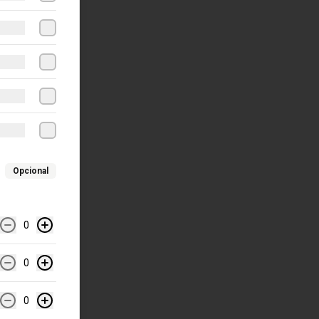
Opcional
0
0
0