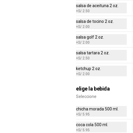
salsa de aceituna 2 oz.
+
S/ 2.50
salsa de tocino 2 oz.
+
S/ 2.00
salsa golf 2 oz.
+
S/ 2.00
salsa tartara 2 oz.
+
S/ 2.50
ketchup 2 oz.
+
S/ 2.00
-
50
%
(EAT) Tallarines Verdes
Tallarines verdes con 1/4 pollo a la 
brasa, filete de pollo, bistec o 
elige la bebida
suprema de pollo.
Seleccione
S/ 24.95
S/ 49.90
chicha morada 500 ml.
+
S/ 5.95
coca cola 500 ml.
-
50
%
(EAT) Tallarines Verdes
+
S/ 5.95