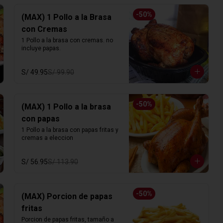
-
50
%
(MAX) 1 Pollo a la Brasa
con Cremas
1 Pollo a la brasa con cremas. no 
incluye papas.
S/ 49.95
S/ 99.90
-
50
%
(MAX) 1 Pollo a la brasa
con papas
1 Pollo a la brasa con papas fritas y 
cremas a eleccion
S/ 56.95
S/ 113.90
-
50
%
(MAX) Porcion de papas
fritas
Porcion de papas fritas, tamaño a 