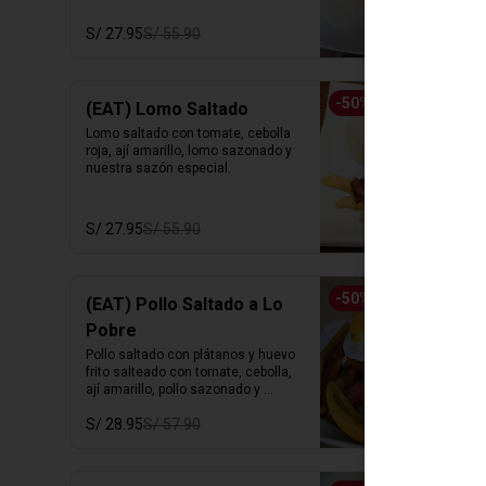
S/ 27.95
S/ 55.90
-
50
%
(EAT) Lomo Saltado
Lomo saltado con tomate, cebolla 
roja, ají amarillo, lomo sazonado y 
nuestra sazón especial.
S/ 27.95
S/ 55.90
-
50
%
(EAT) Pollo Saltado a Lo
Pobre
Pollo saltado con plátanos y huevo 
frito salteado con tomate, cebolla,  
ají amarillo, pollo sazonado y 
nuestra sazón especial.
S/ 28.95
S/ 57.90