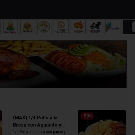
-
59
%
(MAX) 1/4 Pollo a la
Brasa con Aguadito y
Papas fritas
1/4 Pollo a la brasa con papas y 