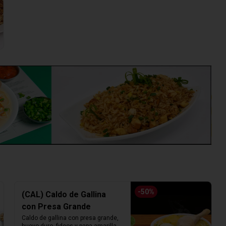
-
50
%
(CAL) Caldo de Gallina
con Presa Grande
Caldo de gallina con presa grande, 
huevo duro, fideos y papa amarilla. 