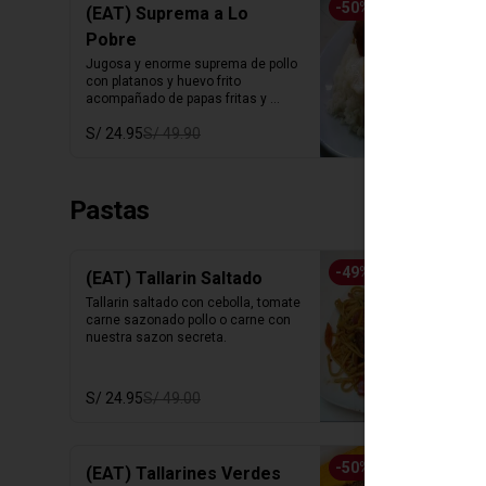
-
50
%
(EAT) Suprema a Lo
Pobre
Jugosa y enorme suprema de pollo 
con platanos y huevo frito 
acompañado de papas fritas y 
arroz blanco.
S/ 24.95
S/ 49.90
Pastas
-
49
%
(EAT) Tallarin Saltado
Tallarin saltado con cebolla, tomate 
carne sazonado pollo o carne con 
nuestra sazon secreta.
S/ 24.95
S/ 49.00
-
50
%
(EAT) Tallarines Verdes