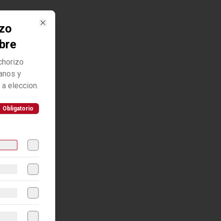
izo
Close
obre
chorizo
tanos y
 a eleccion.
Obligatorio