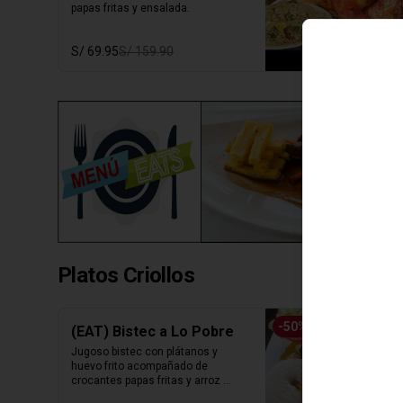
papas fritas y ensalada.
S/ 69.95
S/ 159.90
Platos Criollos
-
50
%
(EAT) Bistec a Lo Pobre
Jugoso bistec con plátanos y 
huevo frito acompañado de 
crocantes papas fritas y arroz 
blanco.