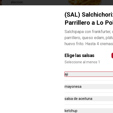
eleccion.
(SAL) Salchichor
S/ 12.95
S/ 25.90
Parrillero a Lo P
Salchipapa con frankfurter, 
parrillero, queso edam, plá
huevo frito. Hasta 4 cremas
Elige las salsas
Seleccione al menos 1
aji
mayonesa
-
50
%
(EAT) Filete de Pollo a la
salsa de aceituna
Plancha a Lo Pobre
Filete de pechuga de pollo 
acompañado de papas fritas 
ketchup
amarilla, plátano frito y huevo.