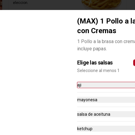
eleccion.
S/ 12.95
S/ 25.90
(MAX) 1 Pollo a l
con Cremas
1 Pollo a la brasa con crem
incluye papas.
Elige las salsas
Seleccione al menos 1
aji
mayonesa
-
50
%
(EAT) Filete de Pollo a la
salsa de aceituna
Plancha a Lo Pobre
Filete de pechuga de pollo 
ketchup
acompañado de papas fritas 
amarilla, plátano frito y huevo.