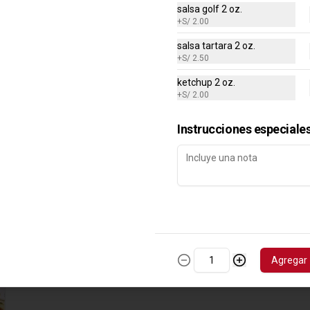
con Lomo Saltado
salsa golf 2 oz.
+
S/ 2.00
Tallarines verdes con lomo saltado.
salsa tartara 2 oz.
+
S/ 2.50
S/ 32.95
S/ 65.90
ketchup 2 oz.
+
S/ 2.00
Instrucciones especiale
Agregar