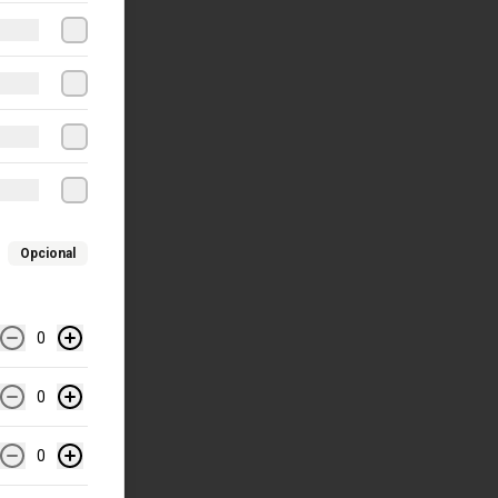
Opcional
0
0
0