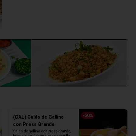
-
50
%
(CAL) Caldo de Gallina
con Presa Grande
Caldo de gallina con presa grande, 
huevo duro, fideos y papa amarilla. 