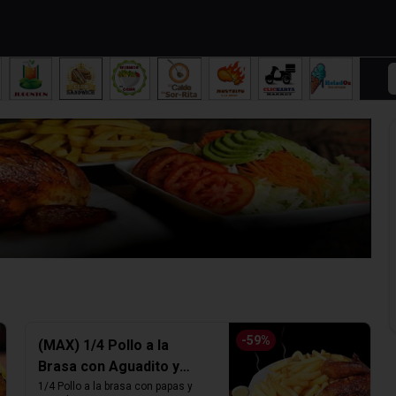
-
59
%
(MAX) 1/4 Pollo a la
Brasa con Aguadito y
Papas fritas
1/4 Pollo a la brasa con papas y 