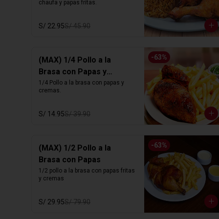
chaufa y papas fritas.
S/ 22.95
S/ 45.90
-
63
%
(MAX) 1/4 Pollo a la
Brasa con Papas y
Cremas
1/4 Pollo a la brasa con papas y 
cremas.
S/ 14.95
S/ 39.90
-
63
%
(MAX) 1/2 Pollo a la
Brasa con Papas
1/2 pollo a la brasa con papas fritas 
y cremas
S/ 29.95
S/ 79.90