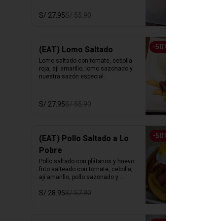
S/ 27.95
S/ 55.90
-
50
%
(EAT) Lomo Saltado
Lomo saltado con tomate, cebolla 
roja, ají amarillo, lomo sazonado y 
nuestra sazón especial.
S/ 27.95
S/ 55.90
-
50
%
(EAT) Pollo Saltado a Lo
Pobre
Pollo saltado con plátanos y huevo 
frito salteado con tomate, cebolla,  
ají amarillo, pollo sazonado y 
nuestra sazón especial.
S/ 28.95
S/ 57.90