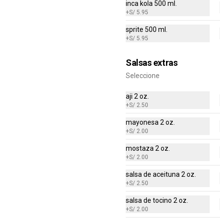
inca kola 500 ml.
+
S/ 5.95
sprite 500 ml.
+
S/ 5.95
Salsas extras
Seleccione
aji 2 oz.
+
S/ 2.50
mayonesa 2 oz.
-
50
%
(EAT) Tallarines Verdes
+
S/ 2.00
Tallarines verdes con 1/4 pollo a la 
brasa, filete de pollo, bistec o 
mostaza 2 oz.
suprema de pollo.
+
S/ 2.00
salsa de aceituna 2 oz.
S/ 24.95
S/ 49.90
+
S/ 2.50
salsa de tocino 2 oz.
+
S/ 2.00
-
50
%
(EAT) Tallarines Verdes