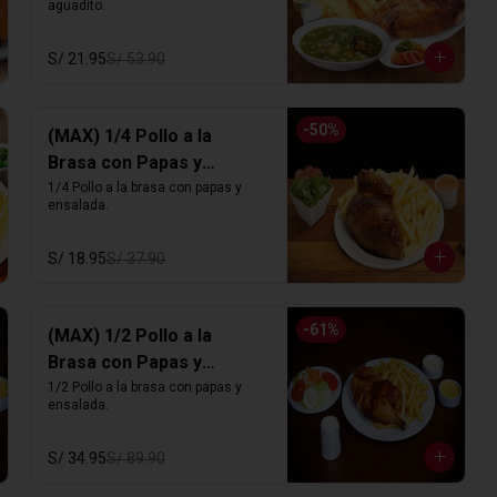
aguadito.
S/ 21.95
S/ 53.90
-
50
%
(MAX) 1/4 Pollo a la
Brasa con Papas y
Ensalada
1/4 Pollo a la brasa con papas y 
ensalada.
S/ 18.95
S/ 37.90
-
61
%
(MAX) 1/2 Pollo a la
Brasa con Papas y
Ensalada
1/2 Pollo a la brasa con papas y 
ensalada.
S/ 34.95
S/ 89.90