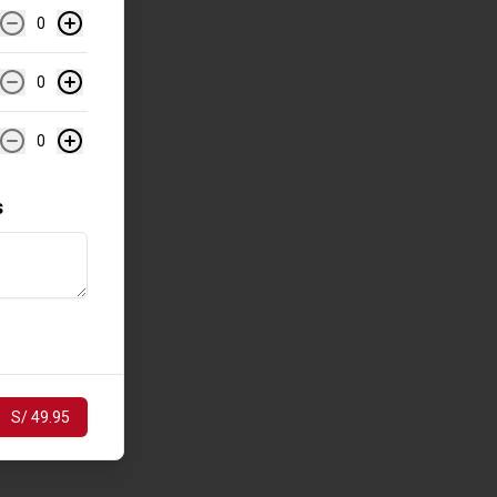
0
0
0
s
S/ 49.95