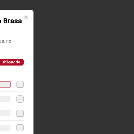
a Brasa
Close
as. no
Obligatorio