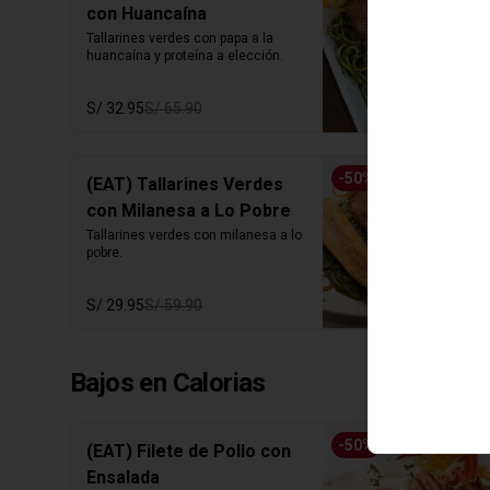
con Huancaína
Tallarines verdes con papa a la 
huancaína y proteína a elección.
S/ 32.95
S/ 65.90
-
50
%
(EAT) Tallarines Verdes
con Milanesa a Lo Pobre
Tallarines verdes con milanesa a lo 
pobre.
S/ 29.95
S/ 59.90
Bajos en Calorias
-
50
%
(EAT) Filete de Pollo con
Ensalada