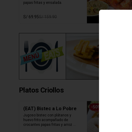
papas fritas y ensalada.
S/ 69.95
S/ 159.90
Platos Criollos
-
50
%
(EAT) Bistec a Lo Pobre
Jugoso bistec con plátanos y 
huevo frito acompañado de 
crocantes papas fritas y arroz 
blanco.