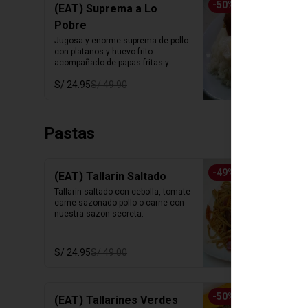
-
50
%
(EAT) Suprema a Lo
Pobre
Jugosa y enorme suprema de pollo 
con platanos y huevo frito 
acompañado de papas fritas y 
arroz blanco.
S/ 24.95
S/ 49.90
Pastas
-
49
%
(EAT) Tallarin Saltado
Tallarin saltado con cebolla, tomate 
carne sazonado pollo o carne con 
nuestra sazon secreta.
S/ 24.95
S/ 49.00
-
50
%
(EAT) Tallarines Verdes