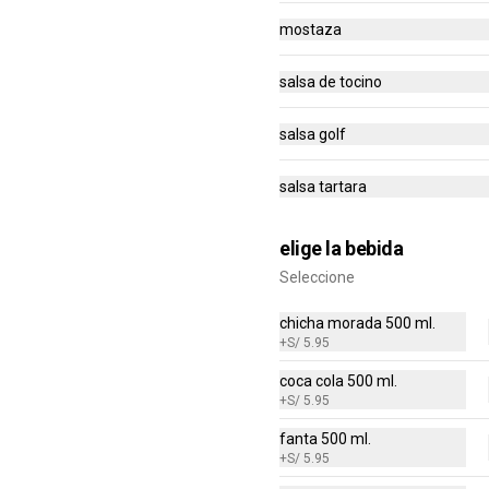
mostaza
S/ 24.95
S/ 49.90
salsa de tocino
-
50
%
(EAT) Lomo Saltado a Lo
salsa golf
Pobre
Lomo saltado con plátanos y huevo 
frito salteado con tomate, cebolla,  
salsa tartara
ají amarillo, lomo sazonado y 
nuestra sazón especial.
S/ 31.95
S/ 63.90
elige la bebida
Seleccione
-
50
%
(EAT) Pollo saltado
chicha morada 500 ml.
Pollo saltado con tomate, cebolla,  
+
S/ 5.95
ají amarillo, pollo sazonado y 
nuestra sazón especial.
coca cola 500 ml.
+
S/ 5.95
S/ 24.95
S/ 49.90
fanta 500 ml.
+
S/ 5.95