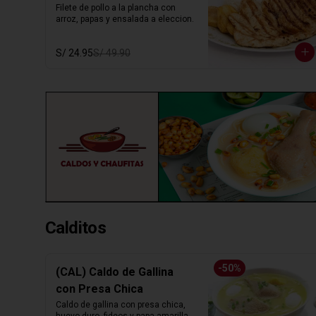
Filete de pollo a la plancha con 
arroz, papas y ensalada a eleccion.
S/ 24.95
S/ 49.90
Calditos
-
50
%
(CAL) Caldo de Gallina
con Presa Chica
Caldo de gallina con presa chica, 
huevo duro, fideos y papa amarilla. 