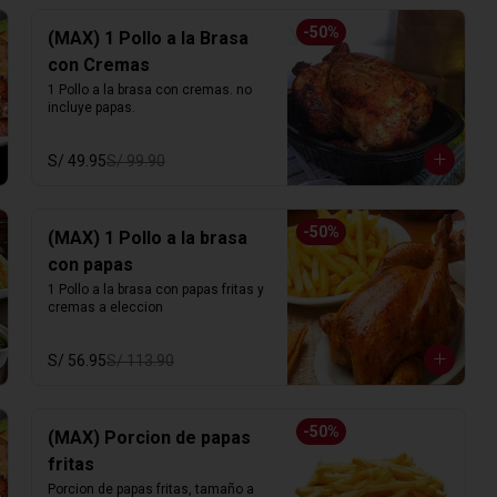
-
50
%
(MAX) 1 Pollo a la Brasa
con Cremas
1 Pollo a la brasa con cremas. no 
incluye papas.
S/ 49.95
S/ 99.90
-
50
%
(MAX) 1 Pollo a la brasa
con papas
1 Pollo a la brasa con papas fritas y 
cremas a eleccion
S/ 56.95
S/ 113.90
-
50
%
(MAX) Porcion de papas
fritas
Porcion de papas fritas, tamaño a 