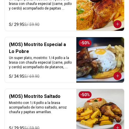
brasa con chaufa especial (carne, pollo 
y cerdo) acompañado de papitas 
amarillas.
S/ 29.95
S/ 59.90
-
50
%
(MOS) Mostrito Especial a
Lo Pobre
Un super plato, mostrito: 1/4 pollo a la 
brasa con chaufa especial (carne, pollo 
y cerdo) acompañado de platanos, 
huevo y papitas amarillas.
S/ 34.95
S/ 69.90
-
50
%
(MOS) Mostrito Saltado
Mostrito con 1/4 pollo a la brasa 
acompañado de lomo saltado, arroz 
chaufa y papitas amarillas.
S/ 29.95
S/ 59.90