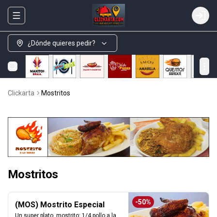
Abrir menu de navegación
Login
¿Dónde quieres pedir?
Clickarta
Mostritos
Mostritos
-
50
%
(MOS) Mostrito Especial
Un super plato, mostrito: 1/4 pollo a la 