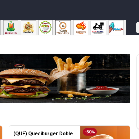
-
50
%
(QUE) Quesiburger Doble