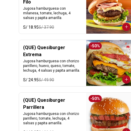
Filo
Jugosa hamburguesa con 
milanesa, tomate, lechuga, 4 
salsas y papita amarilla.
S/ 18.95
S/ 37.90
-
50
%
(QUE) Quesiburger
Extrema
Jugosa hamburguesa con chorizo 
parrillero, huevo, queso, tomate, 
lechuga, 4 salsas y papita amarilla.
S/ 24.95
S/ 49.90
-
50
%
(QUE) Quesiburger
Parrillera
Jugosa hamburguesa con chorizo 
parrillero, tomate, lechuga, 4 
salsas y papita amarilla.