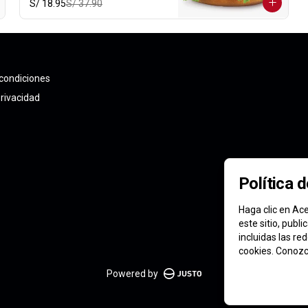
S/ 18.95
S/ 37.90
condiciones
privacidad
Política 
Haga clic en Ace
este sitio, publ
incluidas las re
cookies. Conoz
Powered by