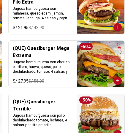
Filo Extra
Jugosa hamburguesa con 
milanesa, queso edam, jamon, 
tomate, lechuga, 4 salsas y papita 
amarilla.
S/ 21.95
S/ 43.90
-
50
%
(QUE) Quesiburger Mega
Extrema
Jugosa hamburguesa con chorizo 
parrillero, huevo, queso, pollo 
deshilachado, tomate, 4 salsas y 
papita amarilla.
S/ 27.95
S/ 55.90
-
50
%
(QUE) Quesiburger
Terrible
Jugosa hamburguesa con pollo 
deshilachado tomate, lechuga, 4 
salsas y papita amarilla.