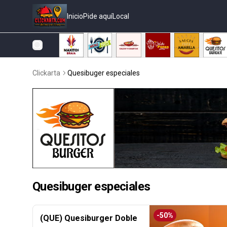
Inicio
Pide aquí
Local
Clickarta
Quesibuger especiales
Quesibuger especiales
-
50
%
(QUE) Quesiburger Doble