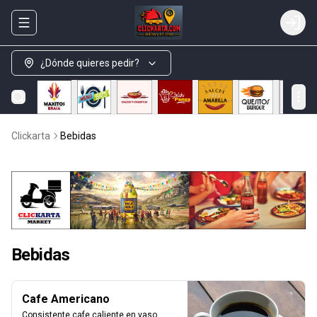
Abrir menu de navegación
Login
¿Dónde quieres pedir?
Clickarta
Bebidas
Bebidas
Cafe Americano
Consistente cafe caliente en vaso 