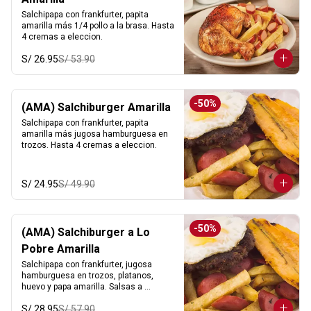
Salchipapa con frankfurter, papita 
amarilla más 1/4 pollo a la brasa. Hasta 
4 cremas a eleccion.
S/ 26.95
S/ 53.90
-
50
%
(AMA) Salchiburger Amarilla
Salchipapa con frankfurter, papita 
amarilla más jugosa hamburguesa en 
trozos. Hasta 4 cremas a eleccion.
S/ 24.95
S/ 49.90
-
50
%
(AMA) Salchiburger a Lo
Pobre Amarilla
Salchipapa con frankfurter, jugosa 
hamburguesa en trozos, platanos, 
huevo y papa amarilla. Salsas a 
eleccion.
S/ 28.95
S/ 57.90