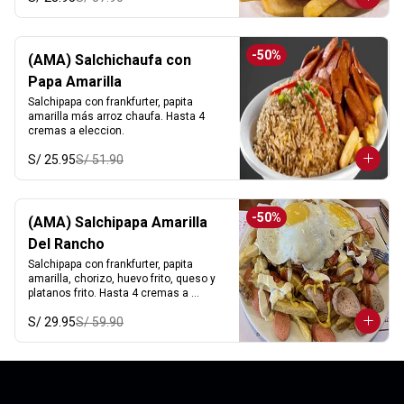
-
50
%
(AMA) Salchichaufa con
Papa Amarilla
Salchipapa con frankfurter, papita 
amarilla más arroz chaufa. Hasta 4 
cremas a eleccion.
S/ 25.95
S/ 51.90
-
50
%
(AMA) Salchipapa Amarilla
Del Rancho
Salchipapa con frankfurter, papita 
amarilla, chorizo, huevo frito, queso y 
platanos frito. Hasta 4 cremas a 
eleccion.
S/ 29.95
S/ 59.90