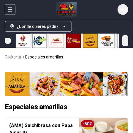
Abrir menu de navegación
Login
¿Dónde quieres pedir?
Clickarta
Especiales amarillas
Especiales amarillas
-
50
%
(AMA) Salchibrasa con Papa
Amarilla