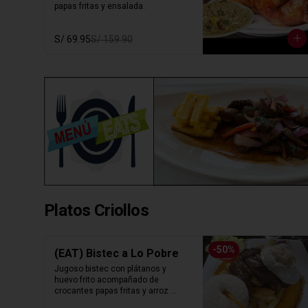
papas fritas y ensalada.
S/ 69.95
S/ 159.90
Platos Criollos
-
50
%
(EAT) Bistec a Lo Pobre
Jugoso bistec con plátanos y 
huevo frito acompañado de 
crocantes papas fritas y arroz 
blanco.