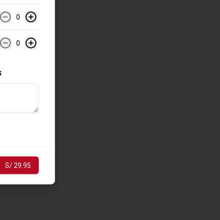
0
0
s
S/ 29.95