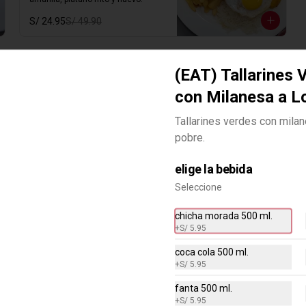
S/ 24.95
S/ 49.90
-
50
%
(EAT) Lomo Saltado a Lo
(EAT) Tallarines 
Pobre
con Milanesa a L
Lomo saltado con plátanos y huevo 
frito salteado con tomate, cebolla,  
Tallarines verdes con milan
ají amarillo, lomo sazonado y 
nuestra sazón especial.
pobre.
S/ 31.95
S/ 63.90
elige la bebida
Seleccione
-
50
%
(EAT) Pollo saltado
Pollo saltado con tomate, cebolla,  
chicha morada 500 ml.
ají amarillo, pollo sazonado y 
+
S/ 5.95
nuestra sazón especial.
coca cola 500 ml.
+
S/ 5.95
S/ 24.95
S/ 49.90
fanta 500 ml.
+
S/ 5.95