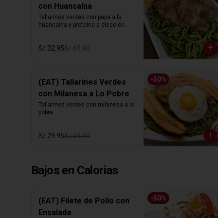
con Huancaína
Tallarines verdes con papa a la 
huancaína y proteína a elección.
S/ 32.95
S/ 65.90
-
50
%
(EAT) Tallarines Verdes
con Milanesa a Lo Pobre
Tallarines verdes con milanesa a lo 
pobre.
S/ 29.95
S/ 59.90
Bajos en Calorias
-
50
%
(EAT) Filete de Pollo con
Ensalada