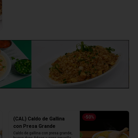
-
50
%
(CAL) Caldo de Gallina
con Presa Grande
Caldo de gallina con presa grande, 
huevo duro, fideos y papa amarilla. 