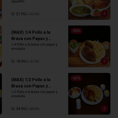
aguadito.
S/ 21.95
S/ 53.90
-
50
%
(MAX) 1/4 Pollo a la
Brasa con Papas y
Ensalada
1/4 Pollo a la brasa con papas y 
ensalada.
S/ 18.95
S/ 37.90
-
61
%
(MAX) 1/2 Pollo a la
Brasa con Papas y
Ensalada
1/2 Pollo a la brasa con papas y 
ensalada.
S/ 34.95
S/ 89.90