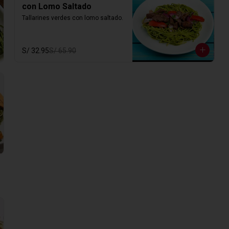
con Lomo Saltado
Tallarines verdes con lomo saltado.
S/ 32.95
S/ 65.90