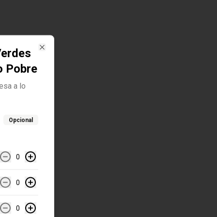
Verdes
Close
o Pobre
esa a lo
Opcional
0
0
0