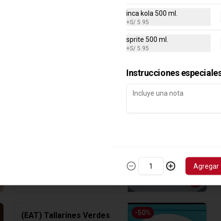
inca kola 500 ml.
+
S/ 5.95
sprite 500 ml.
+
S/ 5.95
Instrucciones especiale
-
50
%
(EAT) Tallarines Verdes
Tallarines verdes con 1/4 pollo a la 
brasa, filete de pollo, bistec o 
suprema de pollo.
Agregar
S/ 24.95
S/ 49.90
-
50
%
(EAT) Tallarines Verdes