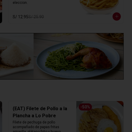
eleccion.
S/ 12.95
S/ 25.90
-
50
%
(EAT) Filete de Pollo a la
Plancha a Lo Pobre
Filete de pechuga de pollo 
acompañado de papas fritas 
amarilla, plátano frito y huevo.