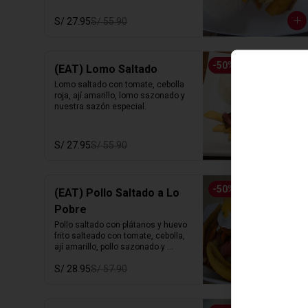
S/ 27.95
S/ 55.90
-
50
%
(EAT) Lomo Saltado
Lomo saltado con tomate, cebolla 
roja, ají amarillo, lomo sazonado y 
nuestra sazón especial.
S/ 27.95
S/ 55.90
-
50
%
(EAT) Pollo Saltado a Lo
Pobre
Pollo saltado con plátanos y huevo 
frito salteado con tomate, cebolla,  
ají amarillo, pollo sazonado y 
nuestra sazón especial.
S/ 28.95
S/ 57.90