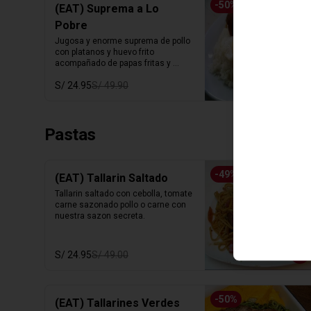
-
50
%
(EAT) Suprema a Lo
Pobre
Jugosa y enorme suprema de pollo 
con platanos y huevo frito 
acompañado de papas fritas y 
arroz blanco.
S/ 24.95
S/ 49.90
Pastas
-
49
%
(EAT) Tallarin Saltado
Tallarin saltado con cebolla, tomate 
carne sazonado pollo o carne con 
nuestra sazon secreta.
S/ 24.95
S/ 49.00
-
50
%
(EAT) Tallarines Verdes