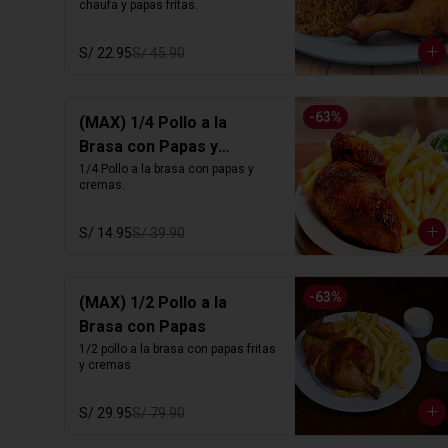
chaufa y papas fritas.
S/ 22.95
S/ 45.90
-
63
%
(MAX) 1/4 Pollo a la
Brasa con Papas y
Cremas
1/4 Pollo a la brasa con papas y 
cremas.
S/ 14.95
S/ 39.90
-
63
%
(MAX) 1/2 Pollo a la
Brasa con Papas
1/2 pollo a la brasa con papas fritas 
y cremas
S/ 29.95
S/ 79.90