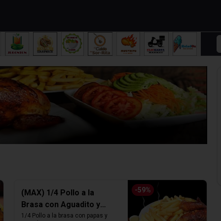
-
59
%
(MAX) 1/4 Pollo a la
Brasa con Aguadito y
Papas fritas
1/4 Pollo a la brasa con papas y 