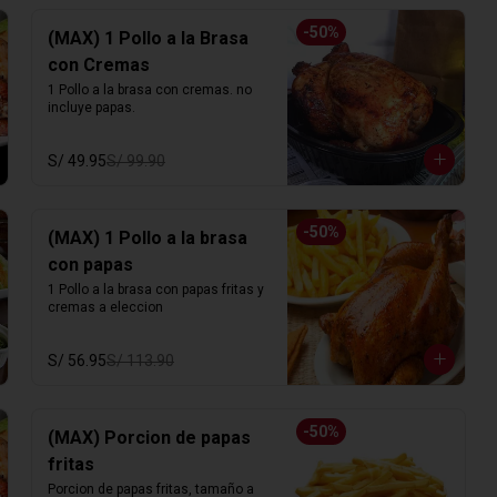
-
50
%
(MAX) 1 Pollo a la Brasa
con Cremas
1 Pollo a la brasa con cremas. no 
incluye papas.
S/ 49.95
S/ 99.90
-
50
%
(MAX) 1 Pollo a la brasa
con papas
1 Pollo a la brasa con papas fritas y 
cremas a eleccion
S/ 56.95
S/ 113.90
-
50
%
(MAX) Porcion de papas
fritas
Porcion de papas fritas, tamaño a 