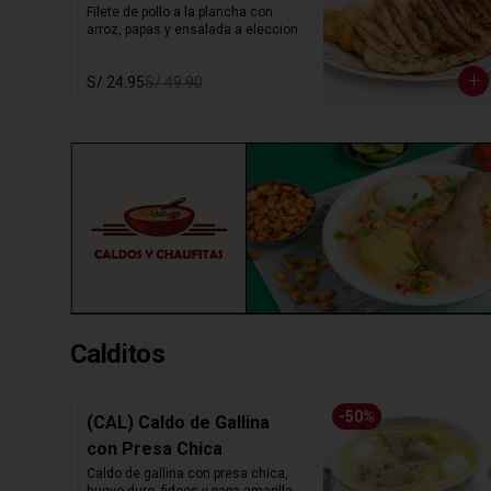
Filete de pollo a la plancha con 
arroz, papas y ensalada a eleccion.
S/ 24.95
S/ 49.90
Calditos
-
50
%
(CAL) Caldo de Gallina
con Presa Chica
Caldo de gallina con presa chica, 
huevo duro, fideos y papa amarilla. 