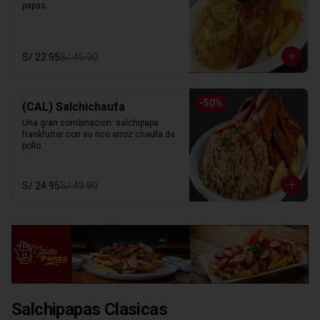
papas.
S/ 22.95
S/ 45.90
-
50
%
(CAL) Salchichaufa
Una gran combinacion: salchipapa 
frankfurter con su rico arroz chaufa de 
pollo.
S/ 24.95
S/ 49.90
Salchipapas Clasicas