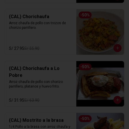
-
50
%
(CAL) Chorichaufa
Arroz chaufa de pollo con trozos de 
chorizo parrillero.
S/ 27.95
S/ 55.90
-
50
%
(CAL) Chorichaufa a Lo
Pobre
Arroz chaufa de pollo con chorizo 
parrillero, platanos y huevo frito.
S/ 31.95
S/ 63.90
-
50
%
(CAL) Mostrito a la brasa
1/4 Pollo a la brasa con arroz chaufa y 