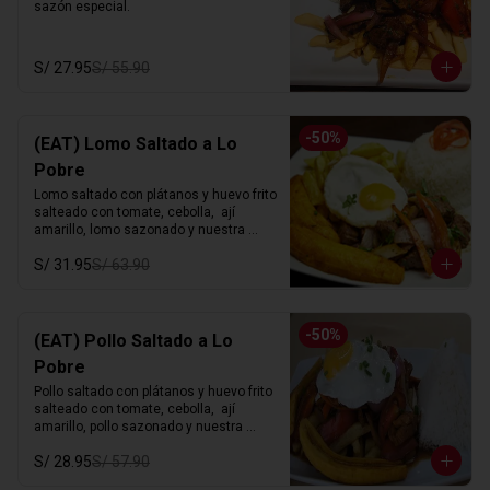
sazón especial.
S/ 27.95
S/ 55.90
-
50
%
(EAT) Lomo Saltado a Lo
Pobre
Lomo saltado con plátanos y huevo frito 
salteado con tomate, cebolla,  ají 
amarillo, lomo sazonado y nuestra 
sazón especial.
S/ 31.95
S/ 63.90
-
50
%
(EAT) Pollo Saltado a Lo
Pobre
Pollo saltado con plátanos y huevo frito 
salteado con tomate, cebolla,  ají 
amarillo, pollo sazonado y nuestra 
sazón especial.
S/ 28.95
S/ 57.90