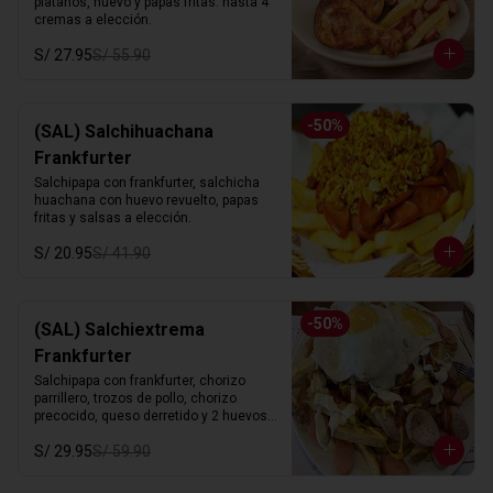
platanos, huevo y papas fritas. hasta 4 
cremas a elección.
S/ 27.95
S/ 55.90
-
50
%
(SAL) Salchihuachana
Frankfurter
Salchipapa con frankfurter, salchicha 
huachana con huevo revuelto, papas 
fritas y salsas a elección.
S/ 20.95
S/ 41.90
-
50
%
(SAL) Salchiextrema
Frankfurter
Salchipapa con frankfurter, chorizo 
parrillero, trozos de pollo, chorizo 
precocido, queso derretido y 2 huevos 
fritos. hasta 4 cremas a eleccion.
S/ 29.95
S/ 59.90