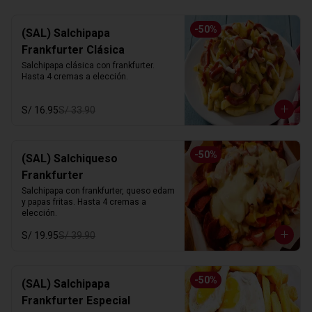
-
50
%
(SAL) Salchipapa
Frankfurter Clásica
Salchipapa clásica con frankfurter. 
Hasta 4 cremas a elección.
S/ 16.95
S/ 33.90
-
50
%
(SAL) Salchiqueso
Frankfurter
Salchipapa con frankfurter, queso edam 
y papas fritas. Hasta 4 cremas a 
elección.
S/ 19.95
S/ 39.90
-
50
%
(SAL) Salchipapa
Frankfurter Especial