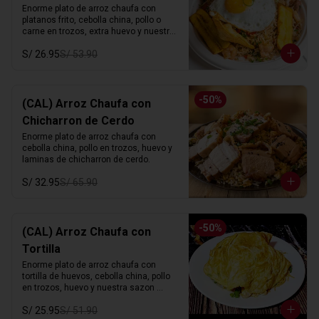
Enorme plato de arroz chaufa con 
platanos frito, cebolla china, pollo o 
carne en trozos, extra huevo y nuestra 
sazon especial.
S/ 26.95
S/ 53.90
-
50
%
(CAL) Arroz Chaufa con
Chicharron de Cerdo
Enorme plato de arroz chaufa con 
cebolla china, pollo en trozos, huevo y 
laminas de chicharron de cerdo.
S/ 32.95
S/ 65.90
-
50
%
(CAL) Arroz Chaufa con
Tortilla
Enorme plato de arroz chaufa con 
tortilla de huevos, cebolla china, pollo 
en trozos, huevo y nuestra sazon 
especial.
S/ 25.95
S/ 51.90