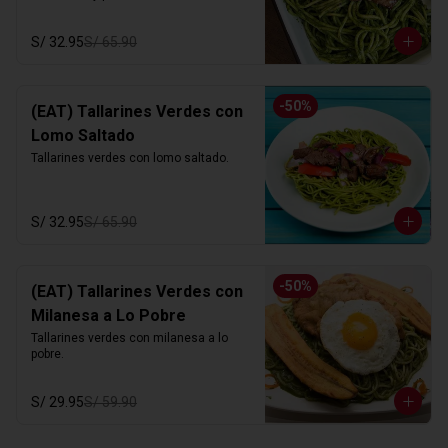
S/ 32.95
S/ 65.90
-
50
%
(EAT) Tallarines Verdes con
Lomo Saltado
Tallarines verdes con lomo saltado.
S/ 32.95
S/ 65.90
-
50
%
(EAT) Tallarines Verdes con
Milanesa a Lo Pobre
Tallarines verdes con milanesa a lo 
pobre.
S/ 29.95
S/ 59.90