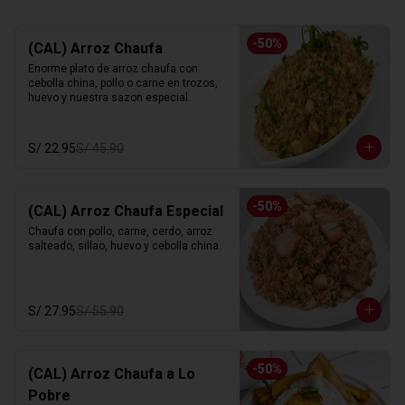
-
50
%
(CAL) Arroz Chaufa
Enorme plato de arroz chaufa con 
cebolla china, pollo o carne en trozos, 
huevo y nuestra sazon especial.
S/ 22.95
S/ 45.90
-
50
%
(CAL) Arroz Chaufa Especial
Chaufa con pollo, carne, cerdo, arroz 
salteado, sillao, huevo y cebolla china.
S/ 27.95
S/ 55.90
-
50
%
(CAL) Arroz Chaufa a Lo
Pobre