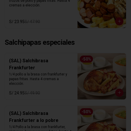
trozos de pollo y papas fritas. Hasta 4 
cremas a elección.
S/ 23.95
S/ 47.90
Salchipapas especiales
-
50
%
(SAL) Salchibrasa
Frankfurter
1/4 pollo a la brasa con frankfurter y 
papas fritas. Hasta 4 cremas a 
elección.
S/ 24.95
S/ 49.90
-
50
%
(SAL) Salchibrasa
Frankfurter a lo pobre
1/4 Pollo a la brasa con frankfurter, 