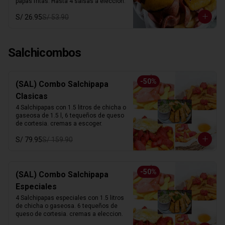
papas fritas. Hasta 4 salsas a elección.
S/ 26.95
S/ 53.90
Salchicombos
-
50
%
(SAL) Combo Salchipapa
Clasicas
4 Salchipapas con 1.5 litros de chicha o 
gaseosa de 1.5 l, 6 tequeños de queso 
de cortesia. cremas a escoger.
S/ 79.95
S/ 159.90
-
50
%
(SAL) Combo Salchipapa
Especiales
4 Salchipapas especiales con 1.5 litros 
de chicha o gaseosa. 6 tequeños de 
queso de cortesia. cremas a eleccion.