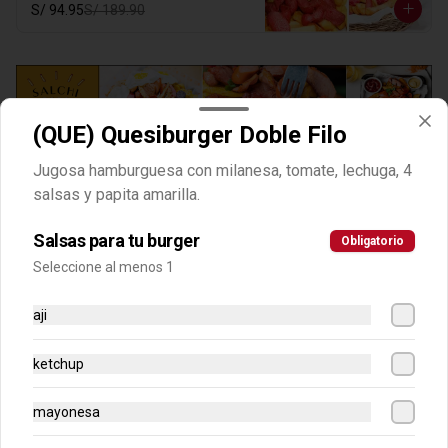
S/ 94.95
S/ 189.90
(QUE) Quesiburger Doble Filo
Jugosa hamburguesa con milanesa, tomate, lechuga, 4
Clasicas amarillas
salsas y papita amarilla.
Salsas para tu burger
-
50
%
Obligatorio
(AMA) Choripapa Amarilla
Seleccione al menos 1
Salchipapa con frankfurter y papita 
amarilla más chorizo a la plancha en 
laminas. Hasta 4 cremas a eleccion.
aji
S/ 24.95
S/ 49.90
ketchup
mayonesa
-
50
%
(AMA) Salchimix con Papa