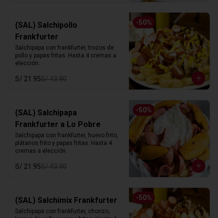
-
50
%
(SAL) Salchipollo
Frankfurter
Salchipapa con frankfurter, trozos de 
pollo y papas fritas. Hasta 4 cremas a 
elección.
S/ 21.95
S/ 43.90
-
50
%
(SAL) Salchipapa
Frankfurter a Lo Pobre
Salchipapa con frankfurter, huevo frito, 
plátanos frito y papas fritas. Hasta 4 
cremas a elección.
S/ 21.95
S/ 43.90
-
50
%
(SAL) Salchimix Frankfurter
Salchipapa con frankfurter, chorizo, 