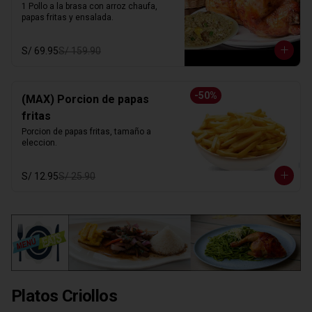
1 Pollo a la brasa con arroz chaufa, 
papas fritas y ensalada.
S/ 69.95
S/ 159.90
-
50
%
(MAX) Porcion de papas
fritas
Porcion de papas fritas, tamaño a 
eleccion.
S/ 12.95
S/ 25.90
Platos Criollos