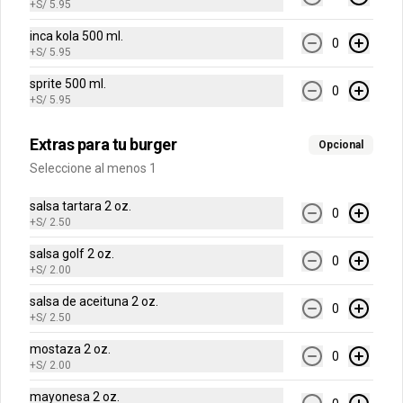
+
S/ 5.95
inca kola 500 ml.
0
+
S/ 5.95
-
50
%
(AMA) Salchipapa Amarilla a
Lo Pobre
sprite 500 ml.
0
+
S/ 5.95
Salchipapa con frankfurter, papita 
amarilla, platanos y huevo frito. Hasta 4 
cremas a eleccion.
Extras para tu burger
Opcional
S/ 24.95
S/ 49.90
Seleccione al menos 1
salsa tartara 2 oz.
0
-
50
%
(AMA) Salchipapa Royal
+
S/ 2.50
Amarilla
salsa golf 2 oz.
0
Salchipapa con frankfurter y papita 
+
S/ 2.00
amarilla más queso derretido y un 
huevo frito. Hasta 4 cremas a eleccion.
salsa de aceituna 2 oz.
0
+
S/ 2.50
S/ 23.95
S/ 47.90
mostaza 2 oz.
0
+
S/ 2.00
-
50
%
(AMA) Salchipollo con Papa
mayonesa 2 oz.