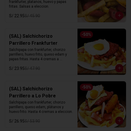
frankfurter, platanos, huevo y papas 
fritas. Salsas a eleccion.
S/ 22.95
S/ 45.90
-
50
%
(SAL) Salchichorizo
Parrillero Frankfurter
Salchipapa con frankfurter, chorizo 
parrillero, huevo frito, queso edam y 
papas fritas. Hasta 4 cremas a 
eleccion.
S/ 23.95
S/ 47.90
-
50
%
(SAL) Salchichorizo
Parrillero a Lo Pobre
Salchipapa con frankfurter, chorizo 
parrillero, queso edam, plátanos y 
huevo frito. Hasta 4 cremas a eleccion.
S/ 26.95
S/ 53.90