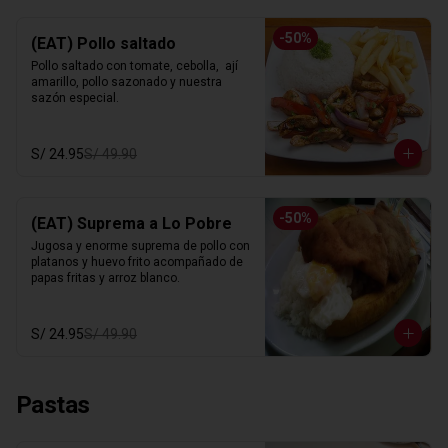
-
50
%
(EAT) Pollo saltado
Pollo saltado con tomate, cebolla,  ají 
amarillo, pollo sazonado y nuestra 
sazón especial.
S/ 24.95
S/ 49.90
-
50
%
(EAT) Suprema a Lo Pobre
Jugosa y enorme suprema de pollo con 
platanos y huevo frito acompañado de 
papas fritas y arroz blanco.
S/ 24.95
S/ 49.90
Pastas