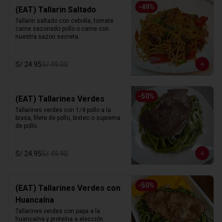
-
49
%
(EAT) Tallarin Saltado
Tallarin saltado con cebolla, tomate 
carne sazonado pollo o carne con 
nuestra sazon secreta.
S/ 24.95
S/ 49.00
-
50
%
(EAT) Tallarines Verdes
Tallarines verdes con 1/4 pollo a la 
brasa, filete de pollo, bistec o suprema 
de pollo.
S/ 24.95
S/ 49.90
-
50
%
(EAT) Tallarines Verdes con
Huancaína
Tallarines verdes con papa a la 
huancaína y proteína a elección.