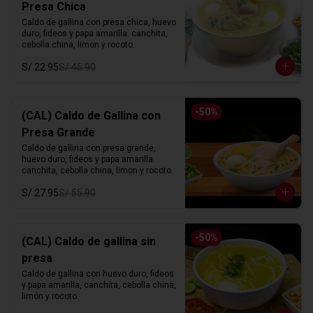
Presa Chica
Caldo de gallina con presa chica, huevo 
duro, fideos y papa amarilla. canchita, 
cebolla china, limon y rocoto.
S/ 22.95
S/ 45.90
-
50
%
(CAL) Caldo de Gallina con
Presa Grande
Caldo de gallina con presa grande, 
huevo duro, fideos y papa amarilla. 
canchita, cebolla china, limon y rocoto.
S/ 27.95
S/ 55.90
-
50
%
(CAL) Caldo de gallina sin
presa
Caldo de gallina con huevo duro, fideos 
y papa amarilla, canchita, cebolla china, 
limón y rocoto.