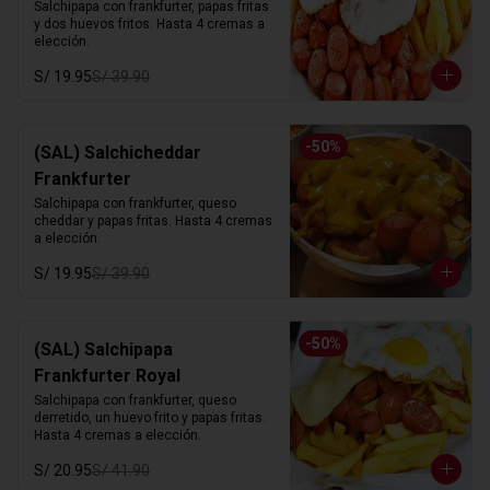
Salchipapa con frankfurter, papas fritas 
y dos huevos fritos. Hasta 4 cremas a 
elección.
S/ 19.95
S/ 39.90
-
50
%
(SAL) Salchicheddar
Frankfurter
Salchipapa con frankfurter, queso 
cheddar y papas fritas. Hasta 4 cremas 
a elección.
S/ 19.95
S/ 39.90
-
50
%
(SAL) Salchipapa
Frankfurter Royal
Salchipapa con frankfurter, queso 
derretido, un huevo frito y papas fritas. 
Hasta 4 cremas a elección.
S/ 20.95
S/ 41.90