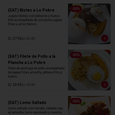
-
50
%
(EAT) Bistec a Lo Pobre
Jugoso bistec con plátanos y huevo 
frito acompañado de crocantes papas 
fritas y arroz blanco.
S/ 27.95
S/ 55.90
-
50
%
(EAT) Filete de Pollo a la
Plancha a Lo Pobre
Filete de pechuga de pollo acompañado 
de papas fritas amarilla, plátano frito y 
huevo.
S/ 24.95
S/ 49.90
-
50
%
(EAT) Lomo Saltado
Lomo saltado con tomate, cebolla roja, 
ají amarillo, lomo sazonado y nuestra 