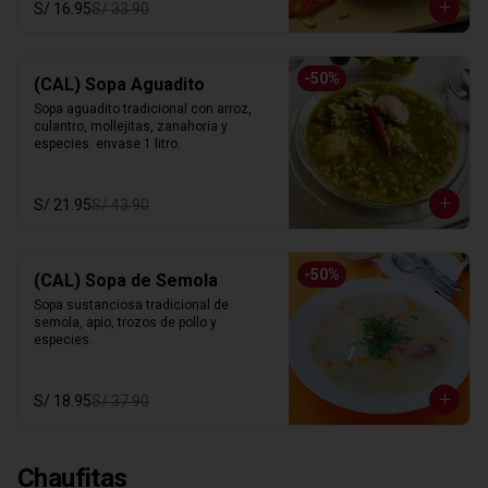
S/ 16.95
S/ 33.90
-
50
%
(CAL) Sopa Aguadito
Sopa aguadito tradicional con arroz, 
culantro, mollejitas, zanahoria y 
especies. envase 1 litro.
S/ 21.95
S/ 43.90
-
50
%
(CAL) Sopa de Semola
Sopa sustanciosa tradicional de 
semola, apio, trozos de pollo y 
especies.
S/ 18.95
S/ 37.90
Chaufitas