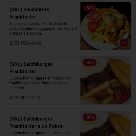
-
50
%
(SAL) Salchifilete
Frankfurter
Salchipapa con frankfurter, filete de 
pollo a la plancha y papas fritas. Hasta 4 
cremas a aleccion.
S/ 21.95
S/ 43.90
-
50
%
(SAL) Salchiburger
Frankfurter
Jugosa hamburguesa en trozos con 
frankfurter y papas fritas. Salsas a 
eleccion.
S/ 20.95
S/ 41.90
-
50
%
(SAL) Salchiburger
Frankfurter a Lo Pobre
Jugosa hamburguesa en trozos con 