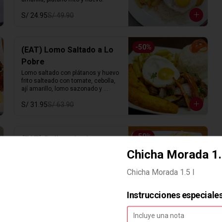
S/ 24.95
S/ 49.90
-
50
%
(EAT) Lomo Saltado a Lo
Pobre
Lomo saltado con plátanos y huevo 
frito salteado con tomate, cebolla,  
ají amarillo, lomo sazonado y 
nuestra sazón especial.
S/ 31.95
S/ 63.90
-
50
%
(EAT) Pollo saltado
Pollo saltado con tomate, cebolla,  
Chicha Morada 1.
ají amarillo, pollo sazonado y 
nuestra sazón especial.
Chicha Morada 1.5 l
Instrucciones especiale
S/ 24.95
S/ 49.90