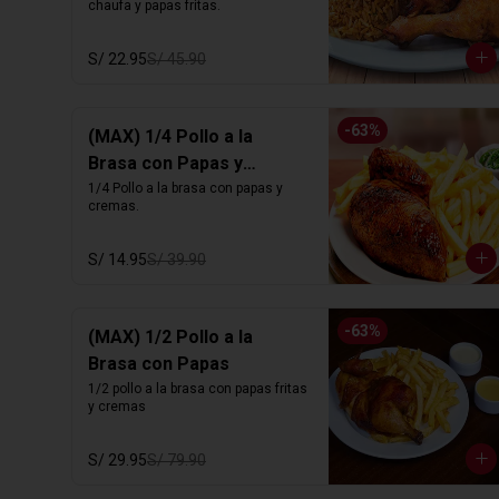
chaufa y papas fritas.
S/ 22.95
S/ 45.90
-
63
%
(MAX) 1/4 Pollo a la
Brasa con Papas y
Cremas
1/4 Pollo a la brasa con papas y 
cremas.
S/ 14.95
S/ 39.90
-
63
%
(MAX) 1/2 Pollo a la
Brasa con Papas
1/2 pollo a la brasa con papas fritas 
y cremas
S/ 29.95
S/ 79.90