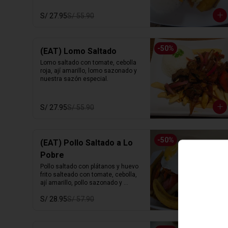
S/ 27.95
S/ 55.90
-
50
%
(EAT) Lomo Saltado
Lomo saltado con tomate, cebolla 
roja, ají amarillo, lomo sazonado y 
nuestra sazón especial.
S/ 27.95
S/ 55.90
-
50
%
(EAT) Pollo Saltado a Lo
Pobre
Pollo saltado con plátanos y huevo 
frito salteado con tomate, cebolla,  
ají amarillo, pollo sazonado y 
nuestra sazón especial.
S/ 28.95
S/ 57.90