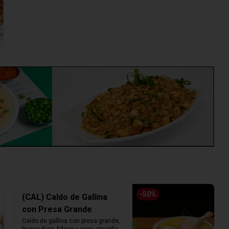
-
50
%
(CAL) Caldo de Gallina
con Presa Grande
Caldo de gallina con presa grande, 
huevo duro, fideos y papa amarilla. 