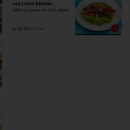
con Lomo Saltado
Tallarines verdes con lomo saltado.
S/ 32.95
S/ 65.90