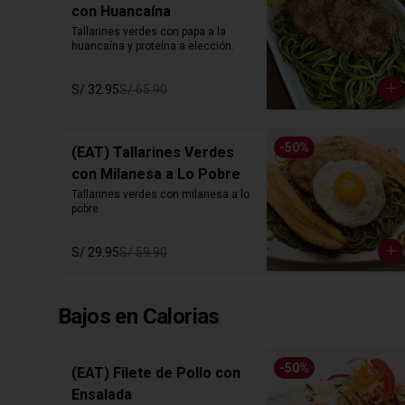
con Huancaína
Tallarines verdes con papa a la 
huancaína y proteína a elección.
S/ 32.95
S/ 65.90
-
50
%
(EAT) Tallarines Verdes
con Milanesa a Lo Pobre
Tallarines verdes con milanesa a lo 
pobre.
S/ 29.95
S/ 59.90
Bajos en Calorias
-
50
%
(EAT) Filete de Pollo con
Ensalada