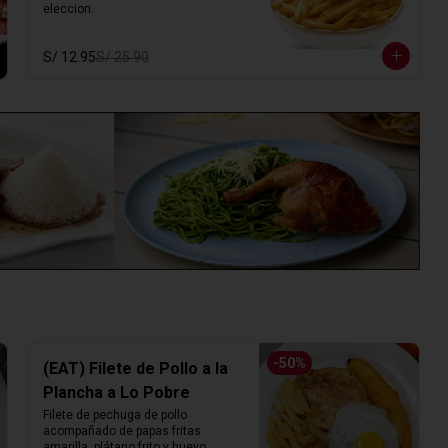
eleccion.
S/ 12.95
S/ 25.90
-
50
%
(EAT) Filete de Pollo a la
Plancha a Lo Pobre
Filete de pechuga de pollo 
acompañado de papas fritas 
amarilla, plátano frito y huevo.