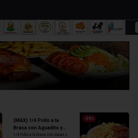
-
59
%
(MAX) 1/4 Pollo a la
Brasa con Aguadito y
Papas fritas
1/4 Pollo a la brasa con papas y 