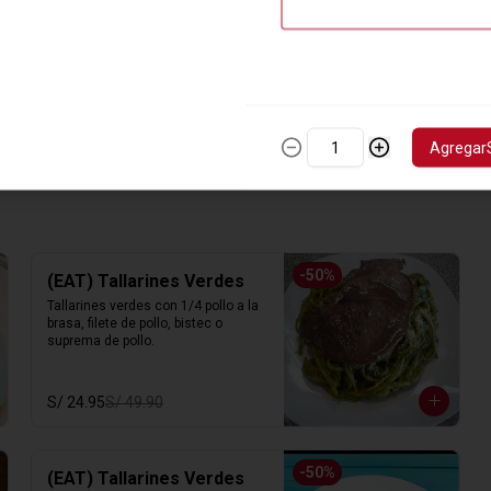
Agregar
-
50
%
(EAT) Tallarines Verdes
Tallarines verdes con 1/4 pollo a la 
brasa, filete de pollo, bistec o 
suprema de pollo.
S/ 24.95
S/ 49.90
-
50
%
(EAT) Tallarines Verdes