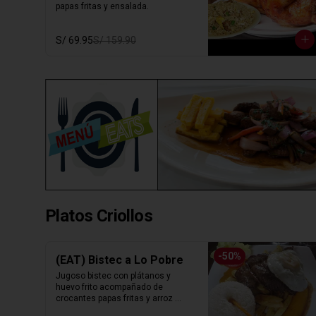
papas fritas y ensalada.
S/ 69.95
S/ 159.90
Platos Criollos
-
50
%
(EAT) Bistec a Lo Pobre
Jugoso bistec con plátanos y 
huevo frito acompañado de 
crocantes papas fritas y arroz 
blanco.