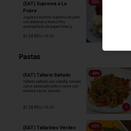
-
50
%
(EAT) Suprema a Lo
Pobre
Jugosa y enorme suprema de pollo 
con platanos y huevo frito 
acompañado de papas fritas y 
arroz blanco.
S/ 24.95
S/ 49.90
Pastas
-
49
%
(EAT) Tallarin Saltado
Tallarin saltado con cebolla, tomate 
carne sazonado pollo o carne con 
nuestra sazon secreta.
S/ 24.95
S/ 49.00
-
50
%
(EAT) Tallarines Verdes