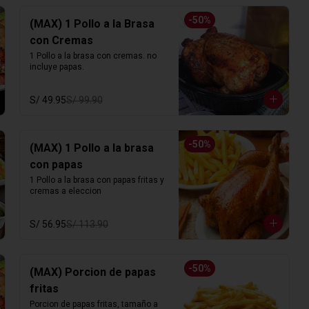
-
50
%
(MAX) 1 Pollo a la Brasa
con Cremas
1 Pollo a la brasa con cremas. no 
incluye papas.
S/ 49.95
S/ 99.90
-
50
%
(MAX) 1 Pollo a la brasa
con papas
1 Pollo a la brasa con papas fritas y 
cremas a eleccion
S/ 56.95
S/ 113.90
-
50
%
(MAX) Porcion de papas
fritas
Porcion de papas fritas, tamaño a 