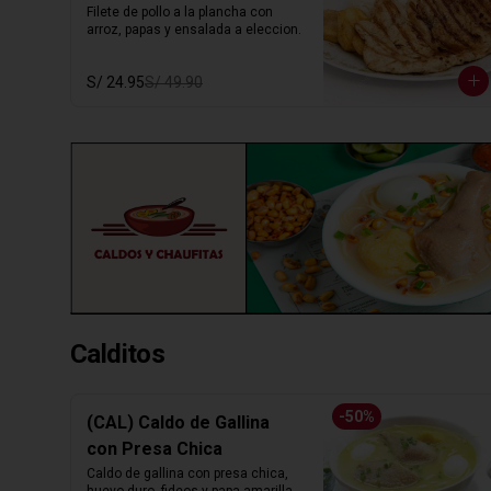
Filete de pollo a la plancha con 
arroz, papas y ensalada a eleccion.
S/ 24.95
S/ 49.90
Calditos
-
50
%
(CAL) Caldo de Gallina
con Presa Chica
Caldo de gallina con presa chica, 
huevo duro, fideos y papa amarilla. 