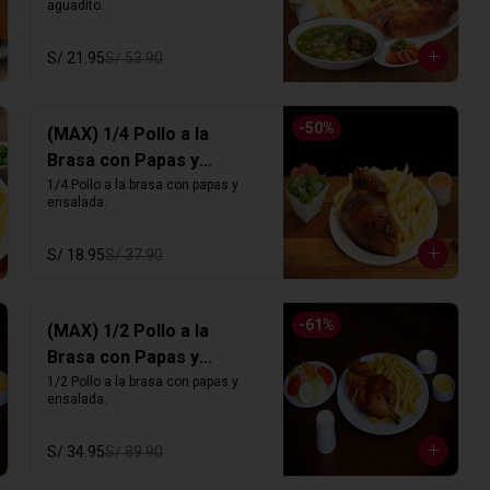
aguadito.
S/ 21.95
S/ 53.90
-
50
%
(MAX) 1/4 Pollo a la
Brasa con Papas y
Ensalada
1/4 Pollo a la brasa con papas y 
ensalada.
S/ 18.95
S/ 37.90
-
61
%
(MAX) 1/2 Pollo a la
Brasa con Papas y
Ensalada
1/2 Pollo a la brasa con papas y 
ensalada.
S/ 34.95
S/ 89.90