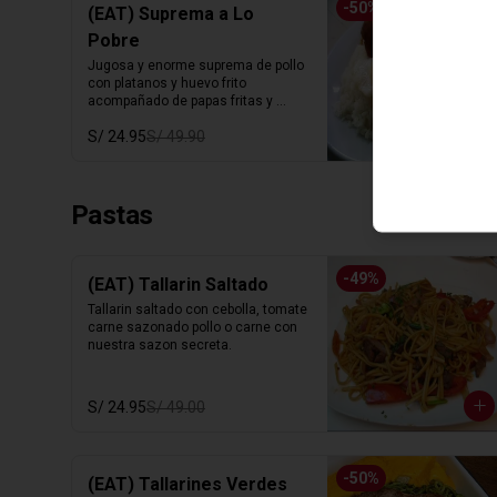
-
50
%
(EAT) Suprema a Lo
Pobre
Jugosa y enorme suprema de pollo 
con platanos y huevo frito 
acompañado de papas fritas y 
arroz blanco.
S/ 24.95
S/ 49.90
Pastas
-
49
%
(EAT) Tallarin Saltado
Tallarin saltado con cebolla, tomate 
carne sazonado pollo o carne con 
nuestra sazon secreta.
S/ 24.95
S/ 49.00
-
50
%
(EAT) Tallarines Verdes