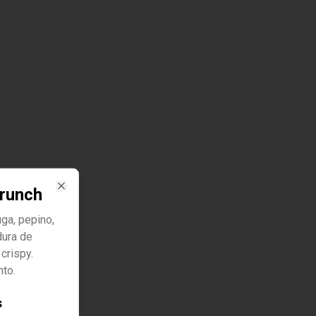
runch
Close
ga, pepino,
dura de
crispy.
to.
s