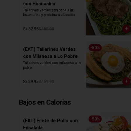
con Huancaína
Tallarines verdes con papa a la 
huancaína y proteína a elección.
S/ 32.95
S/ 65.90
-
50
%
(EAT) Tallarines Verdes
con Milanesa a Lo Pobre
Tallarines verdes con milanesa a lo 
pobre.
S/ 29.95
S/ 59.90
Bajos en Calorias
-
50
%
(EAT) Filete de Pollo con
Ensalada