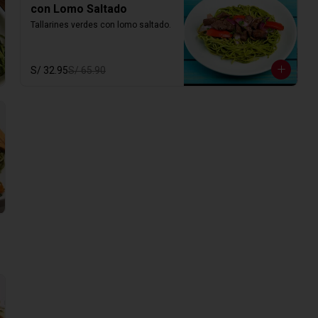
con Lomo Saltado
Tallarines verdes con lomo saltado.
S/ 32.95
S/ 65.90