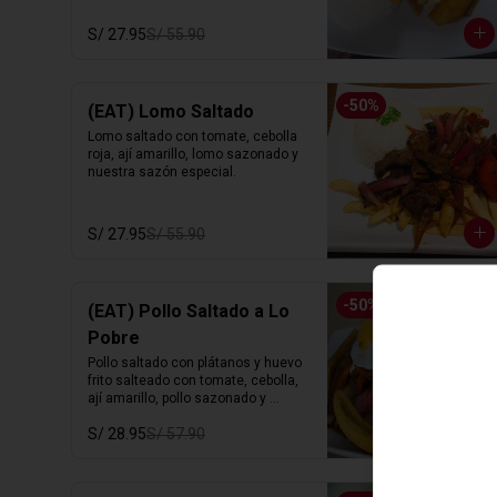
S/ 27.95
S/ 55.90
-
50
%
(EAT) Lomo Saltado
Lomo saltado con tomate, cebolla 
roja, ají amarillo, lomo sazonado y 
nuestra sazón especial.
S/ 27.95
S/ 55.90
-
50
%
(EAT) Pollo Saltado a Lo
Pobre
Pollo saltado con plátanos y huevo 
frito salteado con tomate, cebolla,  
ají amarillo, pollo sazonado y 
nuestra sazón especial.
S/ 28.95
S/ 57.90