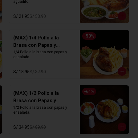
aguadito.
S/ 21.95
S/ 53.90
-
50
%
(MAX) 1/4 Pollo a la
Brasa con Papas y
Ensalada
1/4 Pollo a la brasa con papas y 
ensalada.
S/ 18.95
S/ 37.90
-
61
%
(MAX) 1/2 Pollo a la
Brasa con Papas y
Ensalada
1/2 Pollo a la brasa con papas y 
ensalada.
S/ 34.95
S/ 89.90