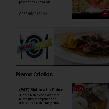
papas fritas y ensalada.
S/ 69.95
S/ 159.90
Platos Criollos
-
50
%
(EAT) Bistec a Lo Pobre
Jugoso bistec con plátanos y 
huevo frito acompañado de 
crocantes papas fritas y arroz 
blanco.