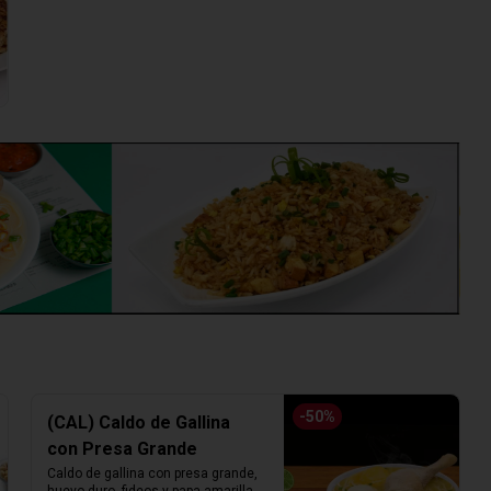
-
50
%
(CAL) Caldo de Gallina
con Presa Grande
Caldo de gallina con presa grande, 
huevo duro, fideos y papa amarilla. 