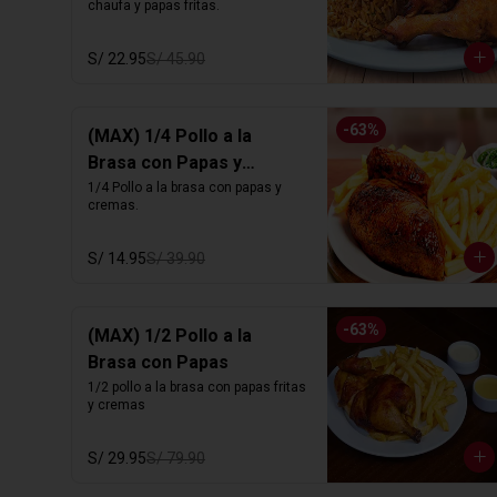
chaufa y papas fritas.
S/ 22.95
S/ 45.90
-
63
%
(MAX) 1/4 Pollo a la
Brasa con Papas y
Cremas
1/4 Pollo a la brasa con papas y 
cremas.
S/ 14.95
S/ 39.90
-
63
%
(MAX) 1/2 Pollo a la
Brasa con Papas
1/2 pollo a la brasa con papas fritas 
y cremas
S/ 29.95
S/ 79.90