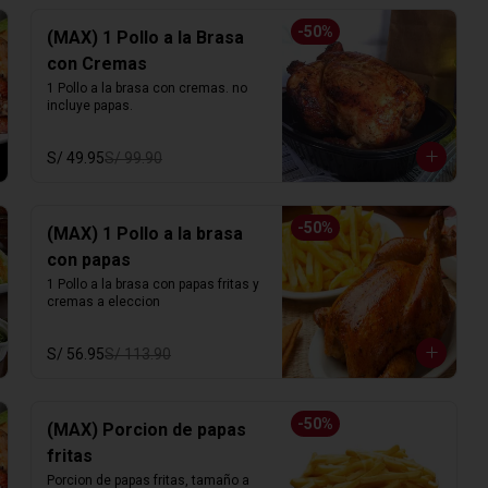
-
50
%
(MAX) 1 Pollo a la Brasa
con Cremas
1 Pollo a la brasa con cremas. no 
incluye papas.
S/ 49.95
S/ 99.90
-
50
%
(MAX) 1 Pollo a la brasa
con papas
1 Pollo a la brasa con papas fritas y 
cremas a eleccion
S/ 56.95
S/ 113.90
-
50
%
(MAX) Porcion de papas
fritas
Porcion de papas fritas, tamaño a 