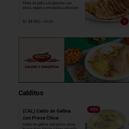
Filete de pollo a la plancha con 
arroz, papas y ensalada a eleccion.
S/ 24.95
S/ 49.90
Calditos
-
50
%
(CAL) Caldo de Gallina
con Presa Chica
Caldo de gallina con presa chica, 
huevo duro, fideos y papa amarilla. 