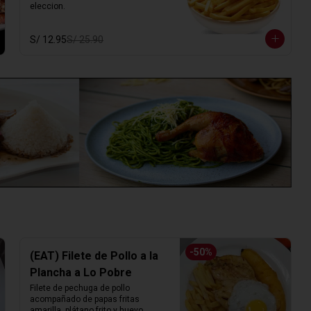
eleccion.
S/ 12.95
S/ 25.90
-
50
%
(EAT) Filete de Pollo a la
Plancha a Lo Pobre
Filete de pechuga de pollo 
acompañado de papas fritas 
amarilla, plátano frito y huevo.