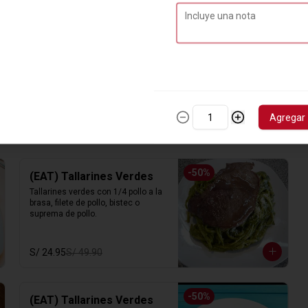
Agregar
-
50
%
(EAT) Tallarines Verdes
Tallarines verdes con 1/4 pollo a la 
brasa, filete de pollo, bistec o 
suprema de pollo.
S/ 24.95
S/ 49.90
-
50
%
(EAT) Tallarines Verdes