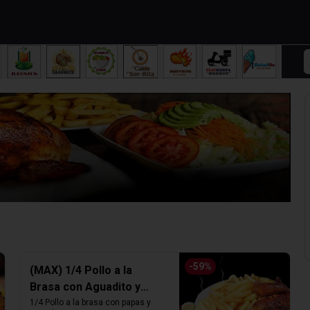
-
59
%
(MAX) 1/4 Pollo a la
Brasa con Aguadito y
Papas fritas
1/4 Pollo a la brasa con papas y 