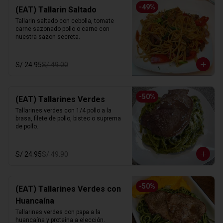
-
49
%
(EAT) Tallarin Saltado
Tallarin saltado con cebolla, tomate 
carne sazonado pollo o carne con 
nuestra sazon secreta.
S/ 24.95
S/ 49.00
-
50
%
(EAT) Tallarines Verdes
Tallarines verdes con 1/4 pollo a la 
brasa, filete de pollo, bistec o suprema 
de pollo.
S/ 24.95
S/ 49.90
-
50
%
(EAT) Tallarines Verdes con
Huancaína
Tallarines verdes con papa a la 
huancaína y proteína a elección.