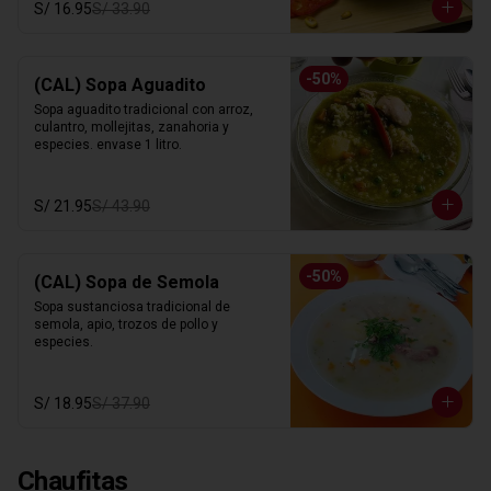
S/ 16.95
S/ 33.90
-
50
%
(CAL) Sopa Aguadito
Sopa aguadito tradicional con arroz, 
culantro, mollejitas, zanahoria y 
especies. envase 1 litro.
S/ 21.95
S/ 43.90
-
50
%
(CAL) Sopa de Semola
Sopa sustanciosa tradicional de 
semola, apio, trozos de pollo y 
especies.
S/ 18.95
S/ 37.90
Chaufitas