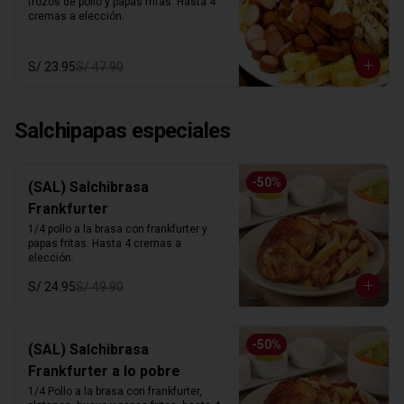
trozos de pollo y papas fritas. Hasta 4 
cremas a elección.
S/ 23.95
S/ 47.90
Salchipapas especiales
-
50
%
(SAL) Salchibrasa
Frankfurter
1/4 pollo a la brasa con frankfurter y 
papas fritas. Hasta 4 cremas a 
elección.
S/ 24.95
S/ 49.90
-
50
%
(SAL) Salchibrasa
Frankfurter a lo pobre
1/4 Pollo a la brasa con frankfurter, 