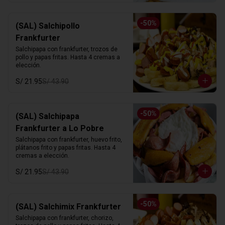
-
50
%
(SAL) Salchipollo
Frankfurter
Salchipapa con frankfurter, trozos de 
pollo y papas fritas. Hasta 4 cremas a 
elección.
S/ 21.95
S/ 43.90
-
50
%
(SAL) Salchipapa
Frankfurter a Lo Pobre
Salchipapa con frankfurter, huevo frito, 
plátanos frito y papas fritas. Hasta 4 
cremas a elección.
S/ 21.95
S/ 43.90
-
50
%
(SAL) Salchimix Frankfurter
Salchipapa con frankfurter, chorizo, 