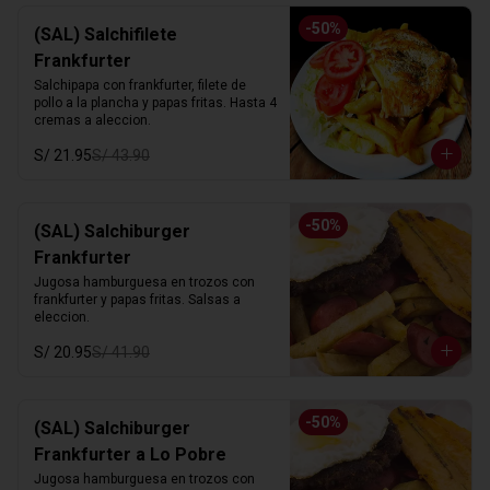
-
50
%
(SAL) Salchifilete
Frankfurter
Salchipapa con frankfurter, filete de 
pollo a la plancha y papas fritas. Hasta 4 
cremas a aleccion.
S/ 21.95
S/ 43.90
-
50
%
(SAL) Salchiburger
Frankfurter
Jugosa hamburguesa en trozos con 
frankfurter y papas fritas. Salsas a 
eleccion.
S/ 20.95
S/ 41.90
-
50
%
(SAL) Salchiburger
Frankfurter a Lo Pobre
Jugosa hamburguesa en trozos con 