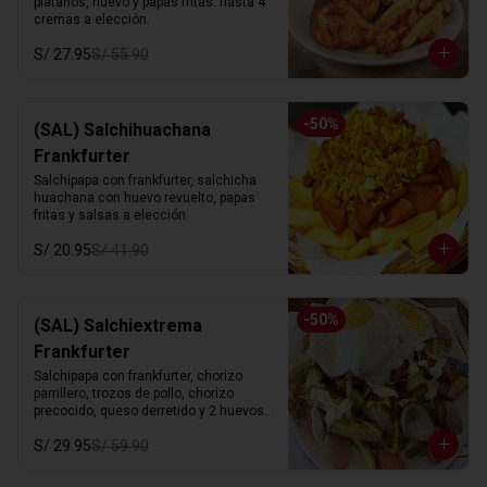
platanos, huevo y papas fritas. hasta 4 
cremas a elección.
S/ 27.95
S/ 55.90
-
50
%
(SAL) Salchihuachana
Frankfurter
Salchipapa con frankfurter, salchicha 
huachana con huevo revuelto, papas 
fritas y salsas a elección.
S/ 20.95
S/ 41.90
-
50
%
(SAL) Salchiextrema
Frankfurter
Salchipapa con frankfurter, chorizo 
parrillero, trozos de pollo, chorizo 
precocido, queso derretido y 2 huevos 
fritos. hasta 4 cremas a eleccion.
S/ 29.95
S/ 59.90