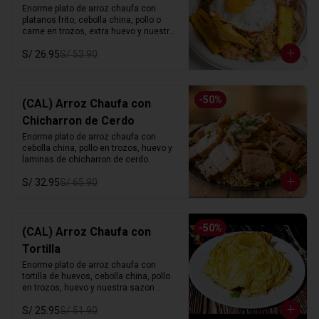
Enorme plato de arroz chaufa con 
platanos frito, cebolla china, pollo o 
carne en trozos, extra huevo y nuestra 
sazon especial.
S/ 26.95
S/ 53.90
-
50
%
(CAL) Arroz Chaufa con
Chicharron de Cerdo
Enorme plato de arroz chaufa con 
cebolla china, pollo en trozos, huevo y 
laminas de chicharron de cerdo.
S/ 32.95
S/ 65.90
-
50
%
(CAL) Arroz Chaufa con
Tortilla
Enorme plato de arroz chaufa con 
tortilla de huevos, cebolla china, pollo 
en trozos, huevo y nuestra sazon 
especial.
S/ 25.95
S/ 51.90