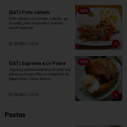
-
50
%
(EAT) Pollo saltado
Pollo saltado con tomate, cebolla,  ají 
amarillo, pollo sazonado y nuestra 
sazón especial.
S/ 24.95
S/ 49.90
-
50
%
(EAT) Suprema a Lo Pobre
Jugosa y enorme suprema de pollo con 
platanos y huevo frito acompañado de 
papas fritas y arroz blanco.
S/ 24.95
S/ 49.90
Pastas