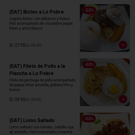
-
50
%
(EAT) Bistec a Lo Pobre
Jugoso bistec con plátanos y huevo 
frito acompañado de crocantes papas 
fritas y arroz blanco.
S/ 27.95
S/ 55.90
-
50
%
(EAT) Filete de Pollo a la
Plancha a Lo Pobre
Filete de pechuga de pollo acompañado 
de papas fritas amarilla, plátano frito y 
huevo.
S/ 24.95
S/ 49.90
-
50
%
(EAT) Lomo Saltado
Lomo saltado con tomate, cebolla roja, 
ají amarillo, lomo sazonado y nuestra 