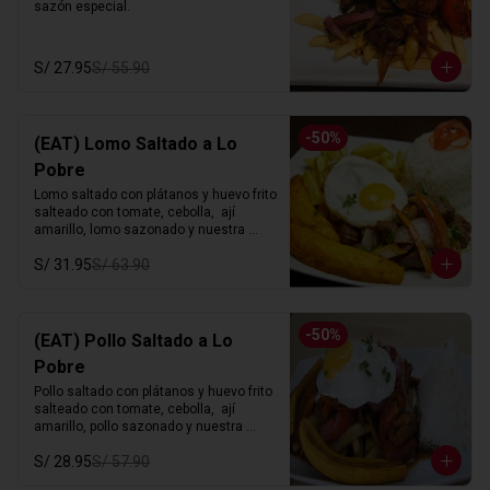
sazón especial.
S/ 27.95
S/ 55.90
-
50
%
(EAT) Lomo Saltado a Lo
Pobre
Lomo saltado con plátanos y huevo frito 
salteado con tomate, cebolla,  ají 
amarillo, lomo sazonado y nuestra 
sazón especial.
S/ 31.95
S/ 63.90
-
50
%
(EAT) Pollo Saltado a Lo
Pobre
Pollo saltado con plátanos y huevo frito 
salteado con tomate, cebolla,  ají 
amarillo, pollo sazonado y nuestra 
sazón especial.
S/ 28.95
S/ 57.90