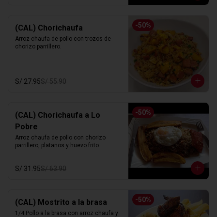
-
50
%
(CAL) Chorichaufa
Arroz chaufa de pollo con trozos de 
chorizo parrillero.
S/ 27.95
S/ 55.90
-
50
%
(CAL) Chorichaufa a Lo
Pobre
Arroz chaufa de pollo con chorizo 
parrillero, platanos y huevo frito.
S/ 31.95
S/ 63.90
-
50
%
(CAL) Mostrito a la brasa
1/4 Pollo a la brasa con arroz chaufa y 