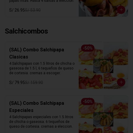
papas fritas. Hasta 4 salsas a elección.
S/ 26.95
S/ 53.90
Salchicombos
-
50
%
(SAL) Combo Salchipapa
Clasicas
4 Salchipapas con 1.5 litros de chicha o 
gaseosa de 1.5 l, 6 tequeños de queso 
de cortesia. cremas a escoger.
S/ 79.95
S/ 159.90
-
50
%
(SAL) Combo Salchipapa
Especiales
4 Salchipapas especiales con 1.5 litros 
de chicha o gaseosa. 6 tequeños de 
queso de cortesia. cremas a eleccion.