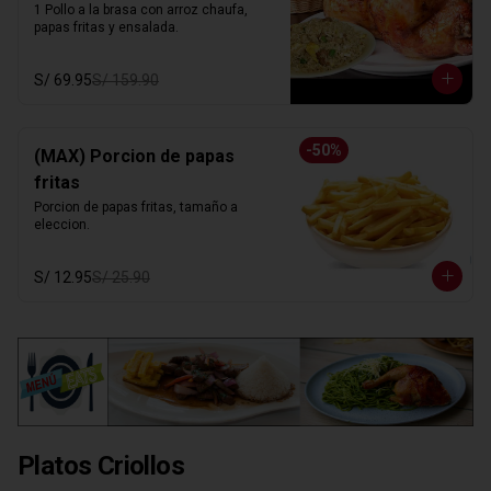
1 Pollo a la brasa con arroz chaufa, 
papas fritas y ensalada.
S/ 69.95
S/ 159.90
-
50
%
(MAX) Porcion de papas
fritas
Porcion de papas fritas, tamaño a 
eleccion.
S/ 12.95
S/ 25.90
Platos Criollos