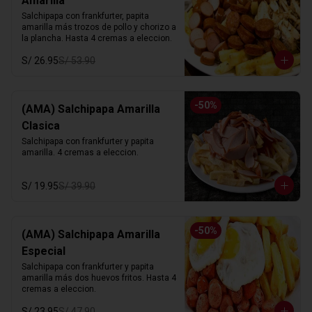
Amarilla
Salchipapa con frankfurter, papita 
amarilla más trozos de pollo y chorizo a 
la plancha. Hasta 4 cremas a eleccion.
S/ 26.95
S/ 53.90
-
50
%
(AMA) Salchipapa Amarilla
Clasica
Salchipapa con frankfurter y papita 
amarilla. 4 cremas a eleccion.
S/ 19.95
S/ 39.90
-
50
%
(AMA) Salchipapa Amarilla
Especial
Salchipapa con frankfurter y papita 
amarilla más dos huevos fritos. Hasta 4 
cremas a eleccion.
S/ 23.95
S/ 47.90