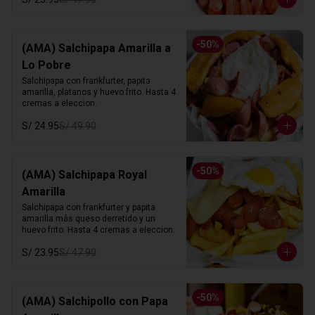
-
50
%
(AMA) Salchipapa Amarilla a
Lo Pobre
Salchipapa con frankfurter, papita 
amarilla, platanos y huevo frito. Hasta 4 
cremas a eleccion.
S/ 24.95
S/ 49.90
-
50
%
(AMA) Salchipapa Royal
Amarilla
Salchipapa con frankfurter y papita 
amarilla más queso derretido y un 
huevo frito. Hasta 4 cremas a eleccion.
S/ 23.95
S/ 47.90
-
50
%
(AMA) Salchipollo con Papa