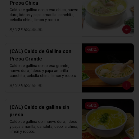
Presa Chica
Caldo de gallina con presa chica, huevo 
duro, fideos y papa amarilla. canchita, 
cebolla china, limon y rocoto.
S/ 22.95
S/ 45.90
-
50
%
(CAL) Caldo de Gallina con
Presa Grande
Caldo de gallina con presa grande, 
huevo duro, fideos y papa amarilla. 
canchita, cebolla china, limon y rocoto.
S/ 27.95
S/ 55.90
-
50
%
(CAL) Caldo de gallina sin
presa
Caldo de gallina con huevo duro, fideos 
y papa amarilla, canchita, cebolla china, 
limón y rocoto.