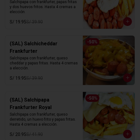
Salchipapa con frankfurter, papas fritas 
y dos huevos fritos. Hasta 4 cremas a 
elección.
S/ 19.95
S/ 39.90
-
50
%
(SAL) Salchicheddar
Frankfurter
Salchipapa con frankfurter, queso 
cheddar y papas fritas. Hasta 4 cremas 
a elección.
S/ 19.95
S/ 39.90
-
50
%
(SAL) Salchipapa
Frankfurter Royal
Salchipapa con frankfurter, queso 
derretido, un huevo frito y papas fritas. 
Hasta 4 cremas a elección.
S/ 20.95
S/ 41.90