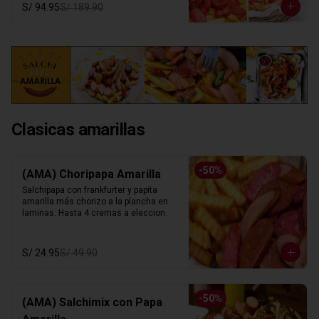
S/ 94.95
S/ 189.90
Clasicas amarillas
-
50
%
(AMA) Choripapa Amarilla
Salchipapa con frankfurter y papita 
amarilla más chorizo a la plancha en 
laminas. Hasta 4 cremas a eleccion.
S/ 24.95
S/ 49.90
-
50
%
(AMA) Salchimix con Papa