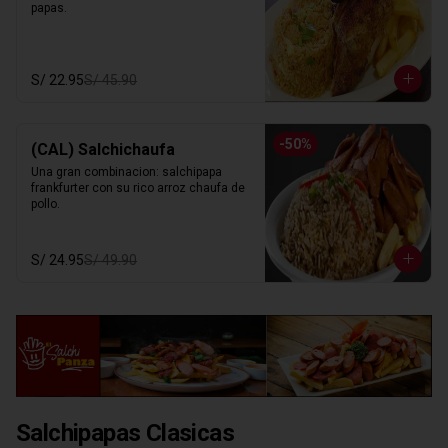
papas.
S/ 22.95
S/ 45.90
-
50
%
(CAL) Salchichaufa
Una gran combinacion: salchipapa 
frankfurter con su rico arroz chaufa de 
pollo.
S/ 24.95
S/ 49.90
Salchipapas Clasicas