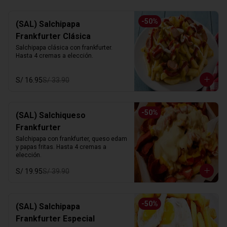
-
50
%
(SAL) Salchipapa
Frankfurter Clásica
Salchipapa clásica con frankfurter. 
Hasta 4 cremas a elección.
S/ 16.95
S/ 33.90
-
50
%
(SAL) Salchiqueso
Frankfurter
Salchipapa con frankfurter, queso edam 
y papas fritas. Hasta 4 cremas a 
elección.
S/ 19.95
S/ 39.90
-
50
%
(SAL) Salchipapa
Frankfurter Especial