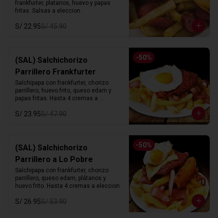
frankfurter, platanos, huevo y papas 
fritas. Salsas a eleccion.
S/ 22.95
S/ 45.90
-
50
%
(SAL) Salchichorizo
Parrillero Frankfurter
Salchipapa con frankfurter, chorizo 
parrillero, huevo frito, queso edam y 
papas fritas. Hasta 4 cremas a 
eleccion.
S/ 23.95
S/ 47.90
-
50
%
(SAL) Salchichorizo
Parrillero a Lo Pobre
Salchipapa con frankfurter, chorizo 
parrillero, queso edam, plátanos y 
huevo frito. Hasta 4 cremas a eleccion.
S/ 26.95
S/ 53.90