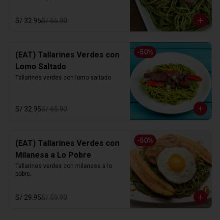
S/ 32.95
S/ 65.90
-
50
%
(EAT) Tallarines Verdes con
Lomo Saltado
Tallarines verdes con lomo saltado.
S/ 32.95
S/ 65.90
-
50
%
(EAT) Tallarines Verdes con
Milanesa a Lo Pobre
Tallarines verdes con milanesa a lo 
pobre.
S/ 29.95
S/ 59.90