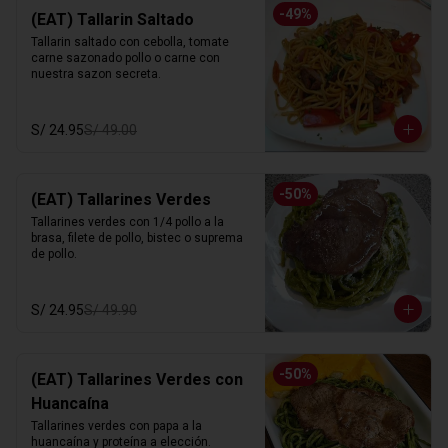
-
49
%
(EAT) Tallarin Saltado
Tallarin saltado con cebolla, tomate 
carne sazonado pollo o carne con 
nuestra sazon secreta.
S/ 24.95
S/ 49.00
-
50
%
(EAT) Tallarines Verdes
Tallarines verdes con 1/4 pollo a la 
brasa, filete de pollo, bistec o suprema 
de pollo.
S/ 24.95
S/ 49.90
-
50
%
(EAT) Tallarines Verdes con
Huancaína
Tallarines verdes con papa a la 
huancaína y proteína a elección.