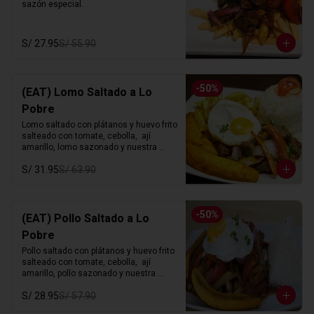
sazón especial.
S/ 27.95
S/ 55.90
-
50
%
(EAT) Lomo Saltado a Lo
Pobre
Lomo saltado con plátanos y huevo frito 
salteado con tomate, cebolla,  ají 
amarillo, lomo sazonado y nuestra 
sazón especial.
S/ 31.95
S/ 63.90
-
50
%
(EAT) Pollo Saltado a Lo
Pobre
Pollo saltado con plátanos y huevo frito 
salteado con tomate, cebolla,  ají 
amarillo, pollo sazonado y nuestra 
sazón especial.
S/ 28.95
S/ 57.90