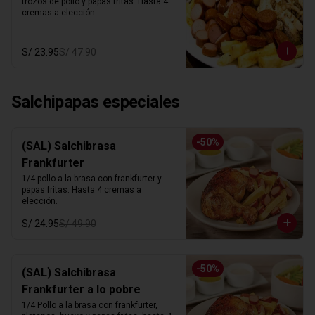
trozos de pollo y papas fritas. Hasta 4 
cremas a elección.
S/ 23.95
S/ 47.90
Salchipapas especiales
-
50
%
(SAL) Salchibrasa
Frankfurter
1/4 pollo a la brasa con frankfurter y 
papas fritas. Hasta 4 cremas a 
elección.
S/ 24.95
S/ 49.90
-
50
%
(SAL) Salchibrasa
Frankfurter a lo pobre
1/4 Pollo a la brasa con frankfurter, 