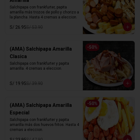
Amarilla
Salchipapa con frankfurter, papita 
amarilla más trozos de pollo y chorizo a 
la plancha. Hasta 4 cremas a eleccion.
S/ 26.95
S/ 53.90
-
50
%
(AMA) Salchipapa Amarilla
Clasica
Salchipapa con frankfurter y papita 
amarilla. 4 cremas a eleccion.
S/ 19.95
S/ 39.90
-
50
%
(AMA) Salchipapa Amarilla
Especial
Salchipapa con frankfurter y papita 
amarilla más dos huevos fritos. Hasta 4 
cremas a eleccion.
S/ 23.95
S/ 47.90