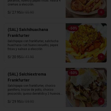
platanos, huevo y papas fritas. hasta 4 
cremas a elección.
S/ 27.95
S/ 55.90
-
50
%
(SAL) Salchihuachana
Frankfurter
Salchipapa con frankfurter, salchicha 
huachana con huevo revuelto, papas 
fritas y salsas a elección.
S/ 20.95
S/ 41.90
-
50
%
(SAL) Salchiextrema
Frankfurter
Salchipapa con frankfurter, chorizo 
parrillero, trozos de pollo, chorizo 
precocido, queso derretido y 2 huevos 
fritos. hasta 4 cremas a eleccion.
S/ 29.95
S/ 59.90