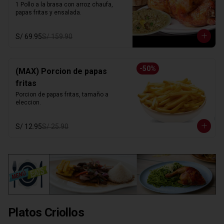
1 Pollo a la brasa con arroz chaufa, 
papas fritas y ensalada.
S/ 69.95
S/ 159.90
-
50
%
(MAX) Porcion de papas
fritas
Porcion de papas fritas, tamaño a 
eleccion.
S/ 12.95
S/ 25.90
Platos Criollos