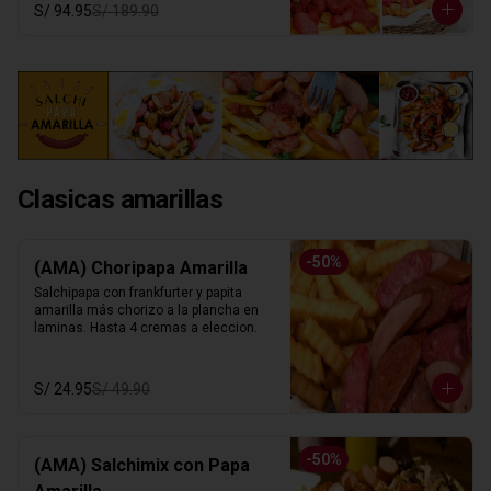
S/ 94.95
S/ 189.90
Clasicas amarillas
-
50
%
(AMA) Choripapa Amarilla
Salchipapa con frankfurter y papita 
amarilla más chorizo a la plancha en 
laminas. Hasta 4 cremas a eleccion.
S/ 24.95
S/ 49.90
-
50
%
(AMA) Salchimix con Papa