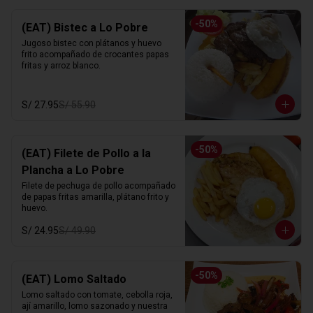
-
50
%
(EAT) Bistec a Lo Pobre
Jugoso bistec con plátanos y huevo 
frito acompañado de crocantes papas 
fritas y arroz blanco.
S/ 27.95
S/ 55.90
-
50
%
(EAT) Filete de Pollo a la
Plancha a Lo Pobre
Filete de pechuga de pollo acompañado 
de papas fritas amarilla, plátano frito y 
huevo.
S/ 24.95
S/ 49.90
-
50
%
(EAT) Lomo Saltado
Lomo saltado con tomate, cebolla roja, 
ají amarillo, lomo sazonado y nuestra 