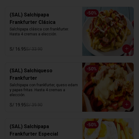
-
50
%
(SAL) Salchipapa
Frankfurter Clásica
Salchipapa clásica con frankfurter. 
Hasta 4 cremas a elección.
S/ 16.95
S/ 33.90
-
50
%
(SAL) Salchiqueso
Frankfurter
Salchipapa con frankfurter, queso edam 
y papas fritas. Hasta 4 cremas a 
elección.
S/ 19.95
S/ 39.90
-
50
%
(SAL) Salchipapa
Frankfurter Especial