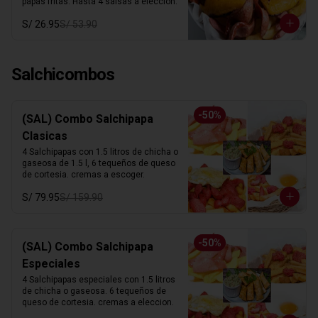
papas fritas. Hasta 4 salsas a elección.
S/ 26.95
S/ 53.90
Salchicombos
-
50
%
(SAL) Combo Salchipapa
Clasicas
4 Salchipapas con 1.5 litros de chicha o 
gaseosa de 1.5 l, 6 tequeños de queso 
de cortesia. cremas a escoger.
S/ 79.95
S/ 159.90
-
50
%
(SAL) Combo Salchipapa
Especiales
4 Salchipapas especiales con 1.5 litros 
de chicha o gaseosa. 6 tequeños de 
queso de cortesia. cremas a eleccion.