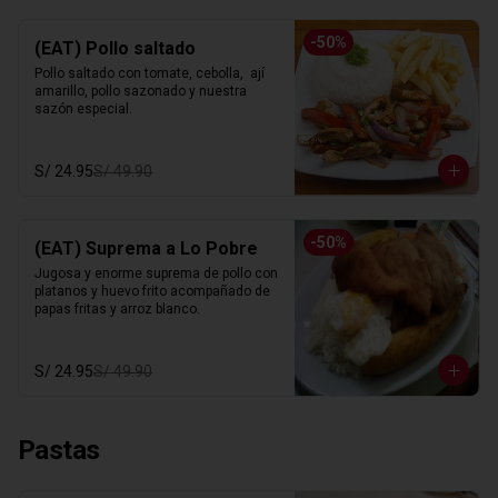
-
50
%
(EAT) Pollo saltado
Pollo saltado con tomate, cebolla,  ají 
amarillo, pollo sazonado y nuestra 
sazón especial.
S/ 24.95
S/ 49.90
-
50
%
(EAT) Suprema a Lo Pobre
Jugosa y enorme suprema de pollo con 
platanos y huevo frito acompañado de 
papas fritas y arroz blanco.
S/ 24.95
S/ 49.90
Pastas