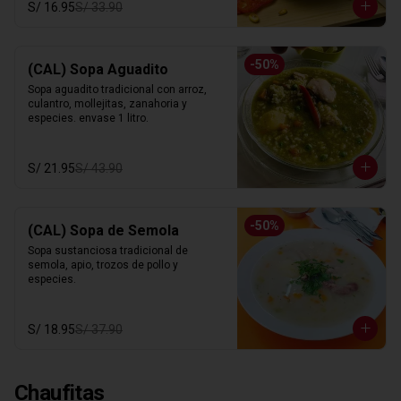
S/ 16.95
S/ 33.90
-
50
%
(CAL) Sopa Aguadito
Sopa aguadito tradicional con arroz, 
culantro, mollejitas, zanahoria y 
especies. envase 1 litro.
S/ 21.95
S/ 43.90
-
50
%
(CAL) Sopa de Semola
Sopa sustanciosa tradicional de 
semola, apio, trozos de pollo y 
especies.
S/ 18.95
S/ 37.90
Chaufitas