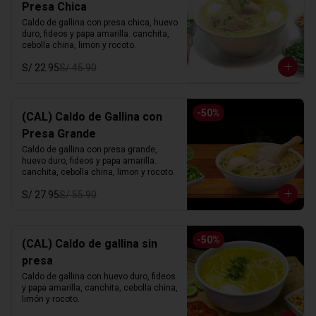
Presa Chica
Caldo de gallina con presa chica, huevo 
duro, fideos y papa amarilla. canchita, 
cebolla china, limon y rocoto.
S/ 22.95
S/ 45.90
-
50
%
(CAL) Caldo de Gallina con
Presa Grande
Caldo de gallina con presa grande, 
huevo duro, fideos y papa amarilla. 
canchita, cebolla china, limon y rocoto.
S/ 27.95
S/ 55.90
-
50
%
(CAL) Caldo de gallina sin
presa
Caldo de gallina con huevo duro, fideos 
y papa amarilla, canchita, cebolla china, 
limón y rocoto.