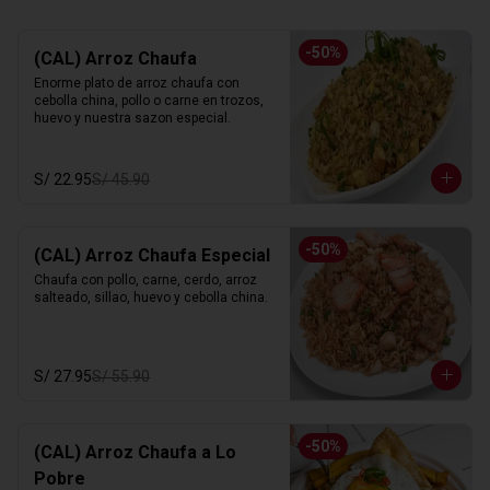
-
50
%
(CAL) Arroz Chaufa
Enorme plato de arroz chaufa con 
cebolla china, pollo o carne en trozos, 
huevo y nuestra sazon especial.
S/ 22.95
S/ 45.90
-
50
%
(CAL) Arroz Chaufa Especial
Chaufa con pollo, carne, cerdo, arroz 
salteado, sillao, huevo y cebolla china.
S/ 27.95
S/ 55.90
-
50
%
(CAL) Arroz Chaufa a Lo
Pobre