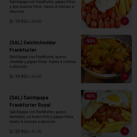
Salchipapa con frankfurter, papas fritas 
y dos huevos fritos. Hasta 4 cremas a 
elección.
S/ 19.95
S/ 39.90
-
50
%
(SAL) Salchicheddar
Frankfurter
Salchipapa con frankfurter, queso 
cheddar y papas fritas. Hasta 4 cremas 
a elección.
S/ 19.95
S/ 39.90
-
50
%
(SAL) Salchipapa
Frankfurter Royal
Salchipapa con frankfurter, queso 
derretido, un huevo frito y papas fritas. 
Hasta 4 cremas a elección.
S/ 20.95
S/ 41.90