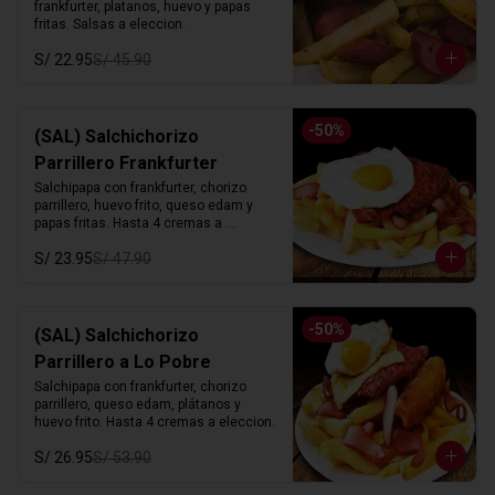
frankfurter, platanos, huevo y papas 
fritas. Salsas a eleccion.
S/ 22.95
S/ 45.90
-
50
%
(SAL) Salchichorizo
Parrillero Frankfurter
Salchipapa con frankfurter, chorizo 
parrillero, huevo frito, queso edam y 
papas fritas. Hasta 4 cremas a 
eleccion.
S/ 23.95
S/ 47.90
-
50
%
(SAL) Salchichorizo
Parrillero a Lo Pobre
Salchipapa con frankfurter, chorizo 
parrillero, queso edam, plátanos y 
huevo frito. Hasta 4 cremas a eleccion.
S/ 26.95
S/ 53.90