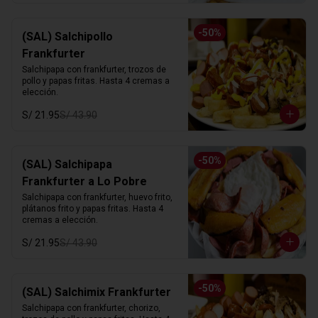
-
50
%
(SAL) Salchipollo
Frankfurter
Salchipapa con frankfurter, trozos de 
pollo y papas fritas. Hasta 4 cremas a 
elección.
S/ 21.95
S/ 43.90
-
50
%
(SAL) Salchipapa
Frankfurter a Lo Pobre
Salchipapa con frankfurter, huevo frito, 
plátanos frito y papas fritas. Hasta 4 
cremas a elección.
S/ 21.95
S/ 43.90
-
50
%
(SAL) Salchimix Frankfurter
Salchipapa con frankfurter, chorizo, 