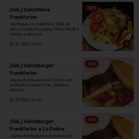
-
50
%
(SAL) Salchifilete
Frankfurter
Salchipapa con frankfurter, filete de 
pollo a la plancha y papas fritas. Hasta 4 
cremas a aleccion.
S/ 21.95
S/ 43.90
-
50
%
(SAL) Salchiburger
Frankfurter
Jugosa hamburguesa en trozos con 
frankfurter y papas fritas. Salsas a 
eleccion.
S/ 20.95
S/ 41.90
-
50
%
(SAL) Salchiburger
Frankfurter a Lo Pobre
Jugosa hamburguesa en trozos con 