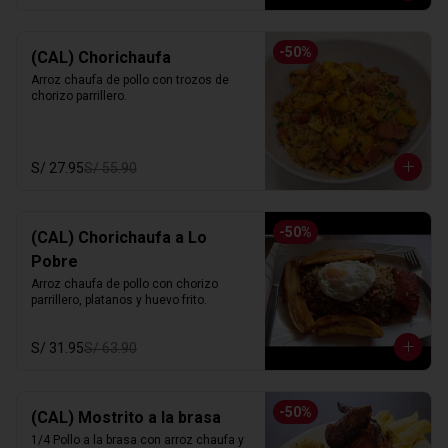
-
50
%
(CAL) Chorichaufa
Arroz chaufa de pollo con trozos de 
chorizo parrillero.
S/ 27.95
S/ 55.90
-
50
%
(CAL) Chorichaufa a Lo
Pobre
Arroz chaufa de pollo con chorizo 
parrillero, platanos y huevo frito.
S/ 31.95
S/ 63.90
-
50
%
(CAL) Mostrito a la brasa
1/4 Pollo a la brasa con arroz chaufa y 