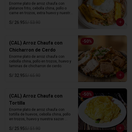
Enorme plato de arroz chaufa con 
platanos frito, cebolla china, pollo o 
carne en trozos, extra huevo y nuestra 
sazon especial.
S/ 26.95
S/ 53.90
-
50
%
(CAL) Arroz Chaufa con
Chicharron de Cerdo
Enorme plato de arroz chaufa con 
cebolla china, pollo en trozos, huevo y 
laminas de chicharron de cerdo.
S/ 32.95
S/ 65.90
-
50
%
(CAL) Arroz Chaufa con
Tortilla
Enorme plato de arroz chaufa con 
tortilla de huevos, cebolla china, pollo 
en trozos, huevo y nuestra sazon 
especial.
S/ 25.95
S/ 51.90