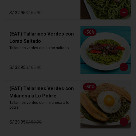
S/ 32.95
S/ 65.90
-
50
%
(EAT) Tallarines Verdes con
Lomo Saltado
Tallarines verdes con lomo saltado.
S/ 32.95
S/ 65.90
-
50
%
(EAT) Tallarines Verdes con
Milanesa a Lo Pobre
Tallarines verdes con milanesa a lo 
pobre.
S/ 29.95
S/ 59.90