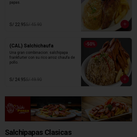
papas.
S/ 22.95
S/ 45.90
-
50
%
(CAL) Salchichaufa
Una gran combinacion: salchipapa 
frankfurter con su rico arroz chaufa de 
pollo.
S/ 24.95
S/ 49.90
Salchipapas Clasicas