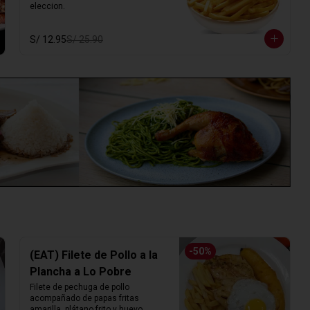
eleccion.
S/ 12.95
S/ 25.90
-
50
%
(EAT) Filete de Pollo a la
Plancha a Lo Pobre
Filete de pechuga de pollo 
acompañado de papas fritas 
amarilla, plátano frito y huevo.