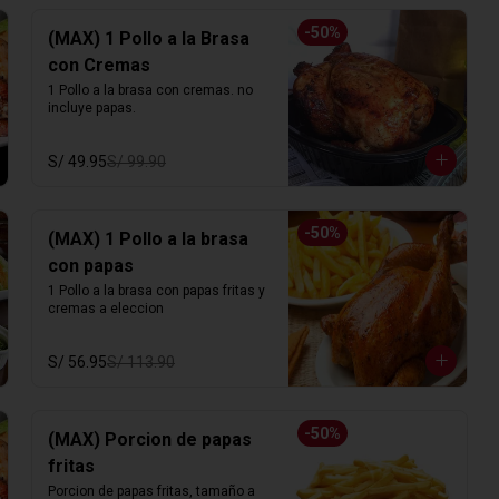
-
50
%
(MAX) 1 Pollo a la Brasa
con Cremas
1 Pollo a la brasa con cremas. no 
incluye papas.
S/ 49.95
S/ 99.90
-
50
%
(MAX) 1 Pollo a la brasa
con papas
1 Pollo a la brasa con papas fritas y 
cremas a eleccion
S/ 56.95
S/ 113.90
-
50
%
(MAX) Porcion de papas
fritas
Porcion de papas fritas, tamaño a 