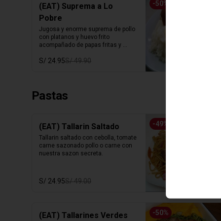
-
50
%
(EAT) Suprema a Lo
Pobre
Jugosa y enorme suprema de pollo 
con platanos y huevo frito 
acompañado de papas fritas y 
arroz blanco.
S/ 24.95
S/ 49.90
Pastas
-
49
%
(EAT) Tallarin Saltado
Tallarin saltado con cebolla, tomate 
carne sazonado pollo o carne con 
nuestra sazon secreta.
S/ 24.95
S/ 49.00
-
50
%
(EAT) Tallarines Verdes