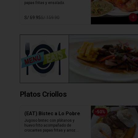
papas fritas y ensalada.
S/ 69.95
S/ 159.90
Platos Criollos
-
50
%
(EAT) Bistec a Lo Pobre
Jugoso bistec con plátanos y 
huevo frito acompañado de 
crocantes papas fritas y arroz 
blanco.