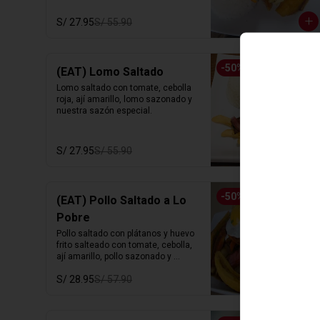
S/ 27.95
S/ 55.90
-
50
%
(EAT) Lomo Saltado
Lomo saltado con tomate, cebolla 
roja, ají amarillo, lomo sazonado y 
nuestra sazón especial.
S/ 27.95
S/ 55.90
-
50
%
(EAT) Pollo Saltado a Lo
Pobre
Pollo saltado con plátanos y huevo 
frito salteado con tomate, cebolla,  
ají amarillo, pollo sazonado y 
nuestra sazón especial.
S/ 28.95
S/ 57.90