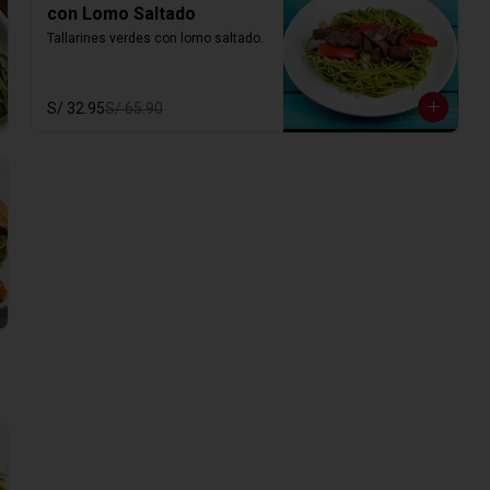
con Lomo Saltado
Tallarines verdes con lomo saltado.
S/ 32.95
S/ 65.90