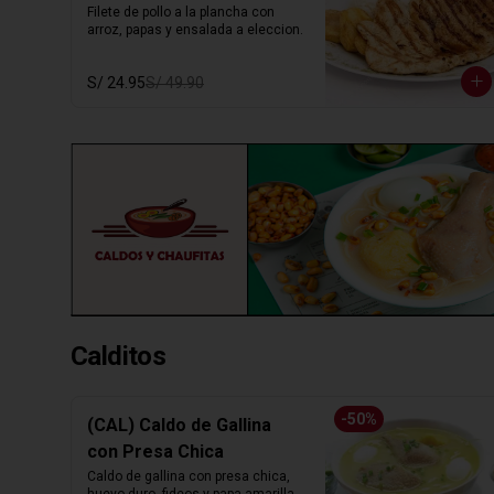
Filete de pollo a la plancha con 
arroz, papas y ensalada a eleccion.
S/ 24.95
S/ 49.90
Calditos
-
50
%
(CAL) Caldo de Gallina
con Presa Chica
Caldo de gallina con presa chica, 
huevo duro, fideos y papa amarilla. 