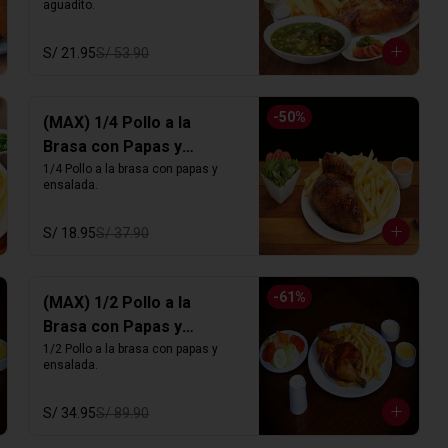
aguadito.
S/ 21.95
S/ 53.90
-
50
%
(MAX) 1/4 Pollo a la
Brasa con Papas y
Ensalada
1/4 Pollo a la brasa con papas y 
ensalada.
S/ 18.95
S/ 37.90
-
61
%
(MAX) 1/2 Pollo a la
Brasa con Papas y
Ensalada
1/2 Pollo a la brasa con papas y 
ensalada.
S/ 34.95
S/ 89.90