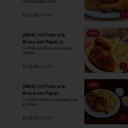
chaufa y papas fritas.
S/ 22.95
S/ 45.90
-
63
%
(MAX) 1/4 Pollo a la
Brasa con Papas y
Cremas
1/4 Pollo a la brasa con papas y 
cremas.
S/ 14.95
S/ 39.90
-
63
%
(MAX) 1/2 Pollo a la
Brasa con Papas
1/2 pollo a la brasa con papas fritas 
y cremas
S/ 29.95
S/ 79.90