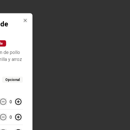
 de
Close
le
n de pollo
lla y arroz
Opcional
0
0