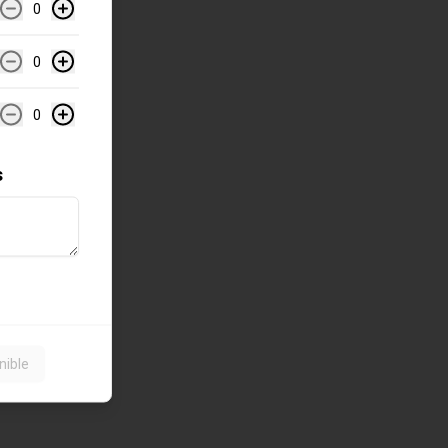
0
0
0
s
nible