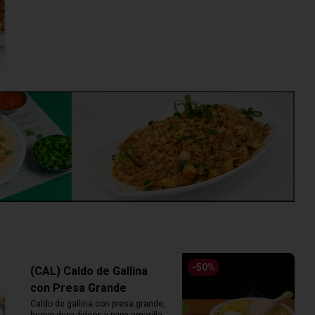
-
50
%
(CAL) Caldo de Gallina
con Presa Grande
Caldo de gallina con presa grande, 
huevo duro, fideos y papa amarilla. 