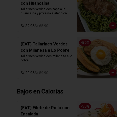
con Huancaína
Tallarines verdes con papa a la 
huancaína y proteína a elección.
S/ 32.95
S/ 65.90
-
50
%
(EAT) Tallarines Verdes
con Milanesa a Lo Pobre
Tallarines verdes con milanesa a lo 
pobre.
S/ 29.95
S/ 59.90
Bajos en Calorias
-
50
%
(EAT) Filete de Pollo con
Ensalada