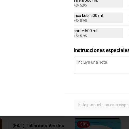
fanta 500 ml.
+
S/ 5.95
inca kola 500 ml.
+
S/ 5.95
sprite 500 ml.
+
S/ 5.95
Instrucciones especiale
-
50
%
(EAT) Tallarines Verdes
Tallarines verdes con 1/4 pollo a la 
brasa, filete de pollo, bistec o 
suprema de pollo.
Este producto no esta dispo
S/ 24.95
S/ 49.90
-
50
%
(EAT) Tallarines Verdes