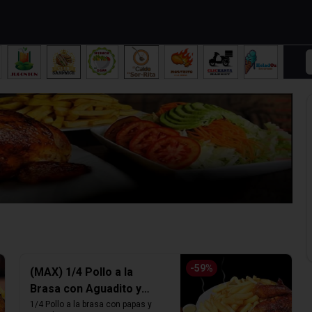
-
59
%
(MAX) 1/4 Pollo a la
Brasa con Aguadito y
Papas fritas
1/4 Pollo a la brasa con papas y 